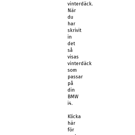
vinterdäck.
När
du
har
skrivit
in
det
så
visas
vinterdäck
som
passar
på
din
BMW
i4.
Klicka
här
för