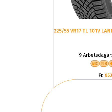
225/55 VR17 TL 101V LAN
9 Arbetsdagar
C
B
Fr.
853