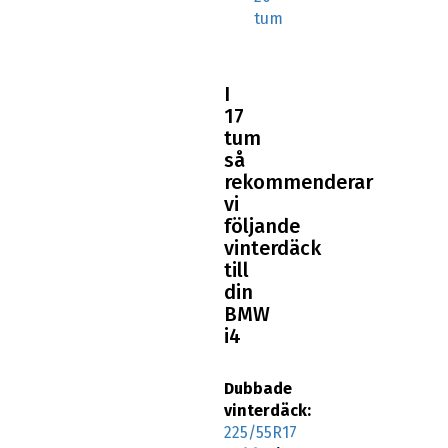
tum
I
17
tum
så
rekommenderar
vi
följande
vinterdäck
till
din
BMW
i4
Dubbade
vinterdäck:
225/55R17