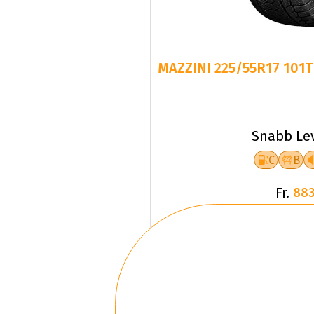
MAZZINI 225/55R17 101
Snabb Le
C
B
Fr.
883