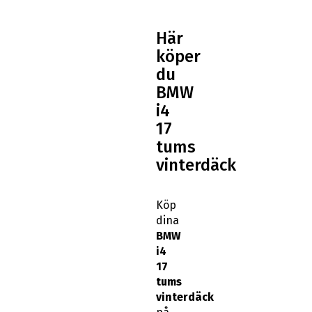
Här
köper
du
BMW
i4
17
tums
vinterdäck
Köp
dina
BMW
i4
17
tums
vinterdäck