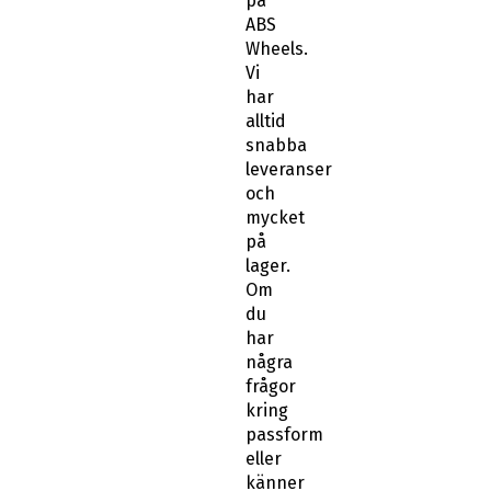
på
ABS
Wheels.
Vi
har
alltid
snabba
leveranser
och
mycket
på
lager.
Om
du
har
några
frågor
kring
passform
eller
känner