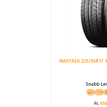
MAXTREK 225/55R17 1
Snabb Le
C
D
Fr.
850