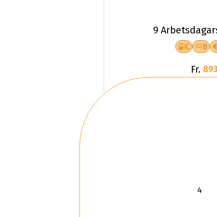
9 Arbetsdagar
C
B
Fr.
893