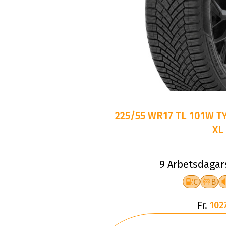
225/55 WR17 TL 101W T
XL
9 Arbetsdagar
C
B
Fr.
102