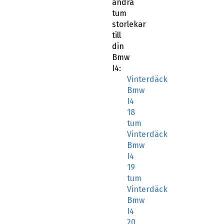
andra
tum
storlekar
till
din
Bmw
I4:
Vinterdäck
Bmw
I4
18
tum
Vinterdäck
Bmw
I4
19
tum
Vinterdäck
Bmw
I4
20