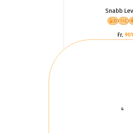
Snabb Lev
D
C
Fr.
901