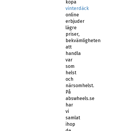
köpa
vinterdäck
online
erbjuder
lägre
priser,
bekvämligheten
att
handla
var
som
helst
och
närsomhelst.
På
abswheels.se
har
vi
samlat
ihop
de