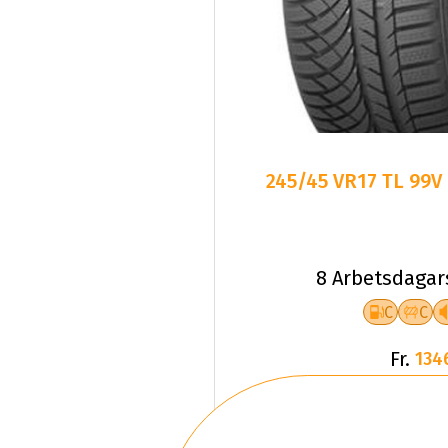
245/45 VR17 TL 99
8 Arbetsdagar
C
C
Fr.
134