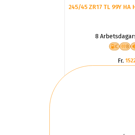
245/45 ZR17 TL 99Y HA 
8 Arbetsdagar
C
B
Fr.
1522