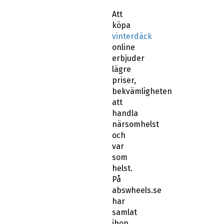
Att
köpa
vinterdäck
online
erbjuder
lägre
priser,
bekvämligheten
att
handla
närsomhelst
och
var
som
helst.
På
abswheels.se
har
samlat
ihop