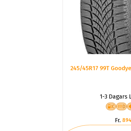
245/45R17 99T Goodye
1-3 Dagars 
C
D
Fr.
894