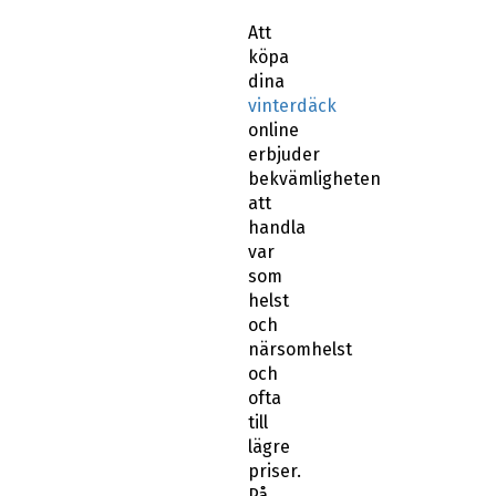
Att
köpa
dina
vinterdäck
online
erbjuder
bekvämligheten
att
handla
var
som
helst
och
närsomhelst
och
ofta
till
lägre
priser.
På