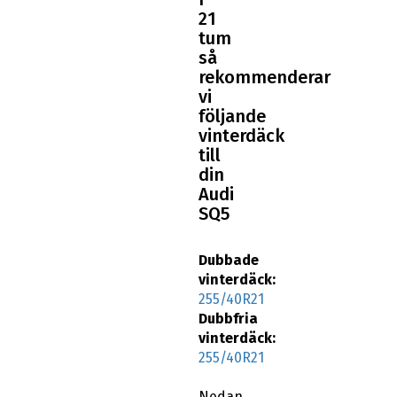
21
tum
så
rekommenderar
vi
följande
vinterdäck
till
din
Audi
SQ5
Dubbade
vinterdäck:
255/40R21
Dubbfria
vinterdäck:
255/40R21
Nedan