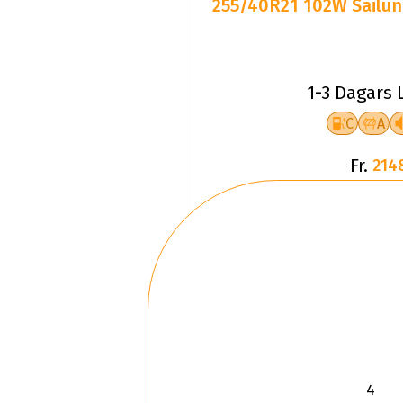
255/40R21 102W Sailun
1-3 Dagars 
C
A
Fr.
214