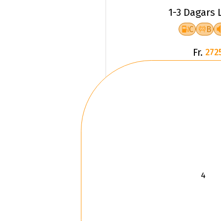
1-3 Dagars 
C
B
Fr.
272