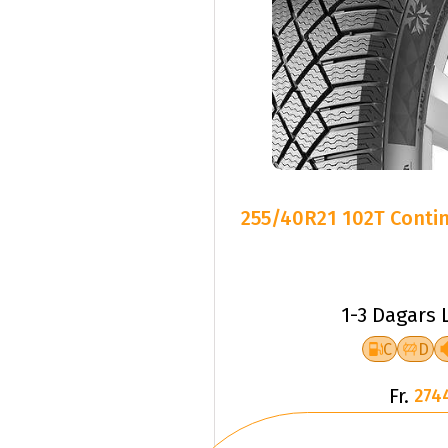
255/40R21 102T Contin
1-3 Dagars 
C
D
Fr.
274