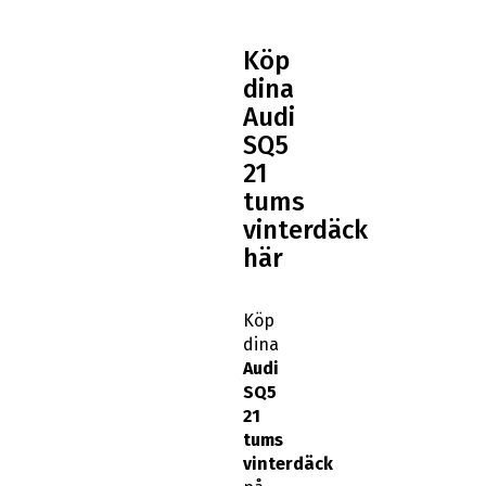
Köp
dina
Audi
SQ5
21
tums
vinterdäck
här
Köp
dina
Audi
SQ5
21
tums
vinterdäck