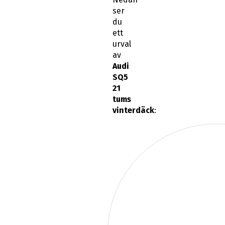
ser
du
ett
urval
av
Audi
SQ5
21
tums
vinterdäck
: