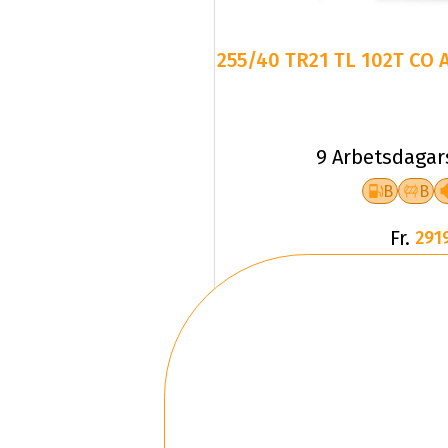
255/40 TR21 TL 102T CO 
9 Arbetsdagar
B
B
Fr.
291