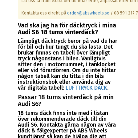
Låt oss ta fram exakt det du letar efter, anpassat efter din b
Kontakta oss direkt på
order@abswheels.se
/ 08 591 217 7
Vad ska jag ha för däcktryck i mina
Audi S6 18 tums vinterdäck
?
Lämpligt däcktryck beror på vad du har
för bil och hur tungt du ska lasta. Det
brukar finnas en tabell över lämpligt
tryck någonstans i bilen. Vanligtvis
sitter den i motorrummet, i tanklocket
eller vid förardörren. Om du inte hittar
någon tabell kan du titta i din bils
instruktionsbok eller använda dig av
vår digitala tabell:
LUFTTRYCK DÄCK
.
Passar 18 tums vinterdäck på min
Audi S6?
18 tums däck finns inte med i listan
över rekommenderade däck till din
Audi S6. Kontakta gärna någon av våra
däck & fälgexperter på ABS Wheels
kundtjänst så kan de hjälpa dig att