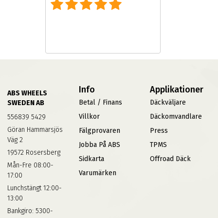
Info
Applikationer
ABS WHEELS
Betal / Finans
Däckväljare
SWEDEN AB
Villkor
Däckomvandlare
556839 5429
Göran Hammarsjös
Fälgprovaren
Press
Väg 2
Jobba På ABS
TPMS
19572 Rosersberg
Sidkarta
Offroad Däck
Mån-Fre 08:00-
Varumärken
17:00
Lunchstängt 12:00-
13:00
Bankgiro: 5300-