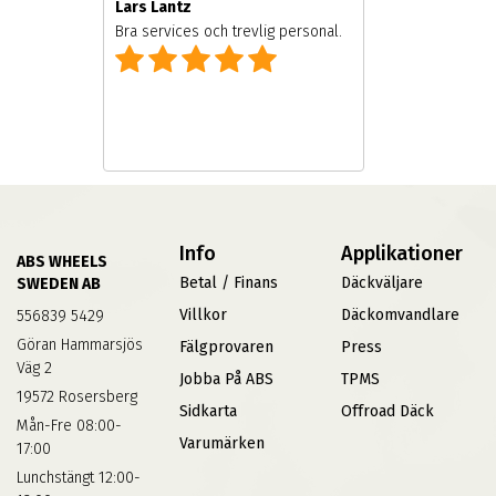
Lars Lantz
Bra services och trevlig personal.
Info
Applikationer
ABS WHEELS
Betal / Finans
Däckväljare
SWEDEN AB
Villkor
Däckomvandlare
556839 5429
Göran Hammarsjös
Fälgprovaren
Press
Väg 2
Jobba På ABS
TPMS
19572 Rosersberg
Sidkarta
Offroad Däck
Mån-Fre 08:00-
Varumärken
17:00
Lunchstängt 12:00-