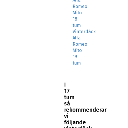
Alfa
Romeo
Mito
18
tum
Vinterdäck
Alfa
Romeo
Mito
19
tum
I
17
tum
så
rekommenderar
vi
följande