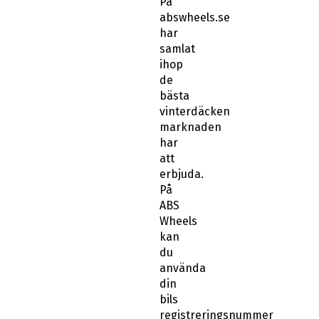
På
abswheels.se
har
samlat
ihop
de
bästa
vinterdäcken
marknaden
har
att
erbjuda.
På
ABS
Wheels
kan
du
använda
din
bils
registreringsnummer