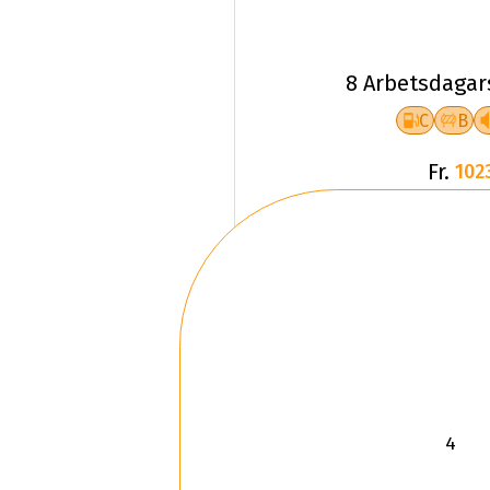
8 Arbetsdagar
C
B
Fr.
102