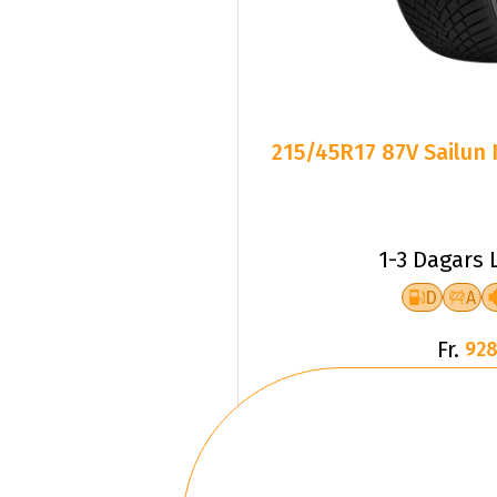
215/45R17 87V Sailun
1-3 Dagars 
D
A
Fr.
928