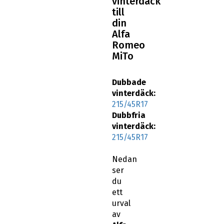
vinterdäck
till
din
Alfa
Romeo
MiTo
Dubbade
vinterdäck:
215/45R17
Dubbfria
vinterdäck:
215/45R17
Nedan
ser
du
ett
urval
av