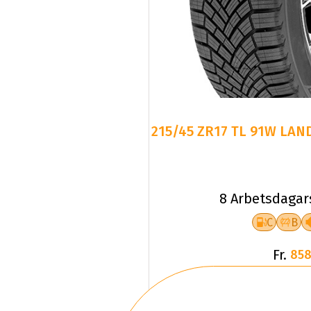
215/45 ZR17 TL 91W LAN
8 Arbetsdagar
C
B
Fr.
858