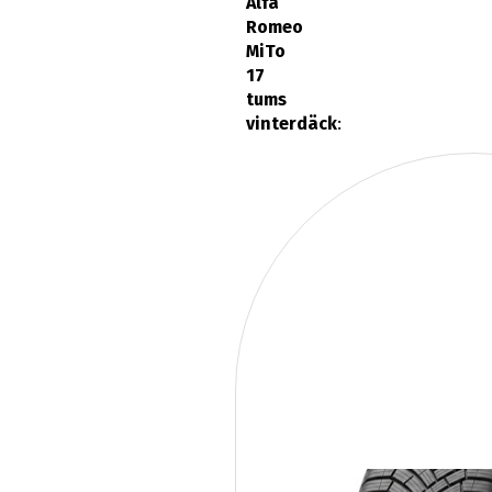
Alfa
Romeo
MiTo
17
tums
vinterdäck
: