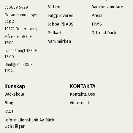
Villkor
Däckomvandlare
556839 5429
Göran Hammarsjös
Fälgprovaren
Press
Väg 2
Jobba På ABS
TPMS
19572 Rosersberg
Sidkarta
Offroad Däck
Mån-Fre 08:00-
Varumärken
17:00
Lunchstängt 12:00-
13:00
Bankgiro: 5300-
1194
Kunskap
KONTAKTA
Däckskola
Kontakta Oss
Blog
Vinterdäck
FAQs
Informationsbank Av Däck
Och Fälgar