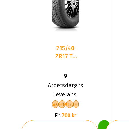
215/40
ZR17 TL
87W
ROADHOG
9
RGAS02
Arbetsdagars
XL
Leverans.
C
B
72
Fr.
700 kr