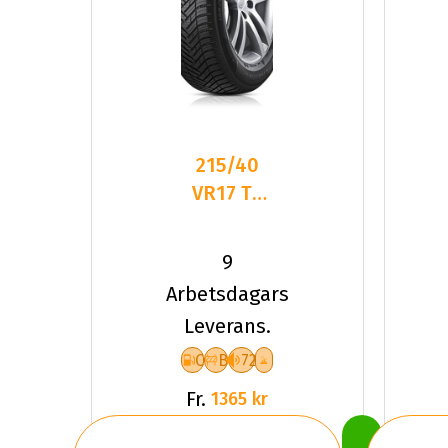
215/40
VR17 TL
87V HA
H750
9
KINERGY
Arbetsdagars
4S2 XL
Leverans.
C
B
72
Fr.
1365 kr