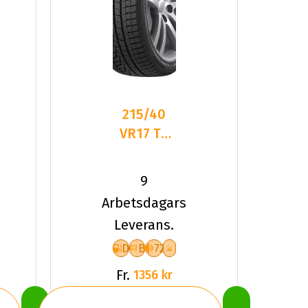
215/40
VR17 TL
87V HA
W320
9
I*CEPT
Arbetsdagars
EVO2 XL
Leverans.
D
B
72
Fr.
1356 kr