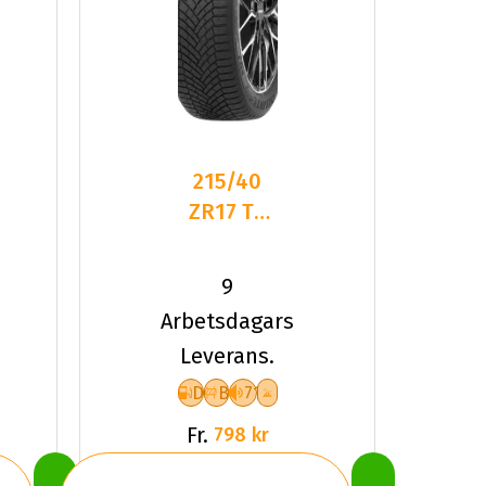
215/40
ZR17 TL
87W
DELINTE
9
AW7 XL
Arbetsdagars
Leverans.
D
B
71
Fr.
798 kr