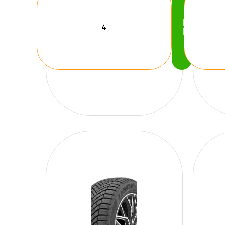
Köp
Nu