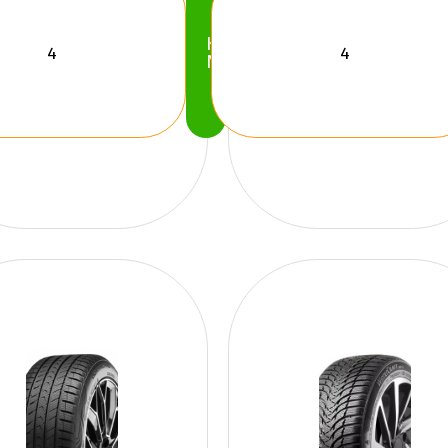
Köp
Nu