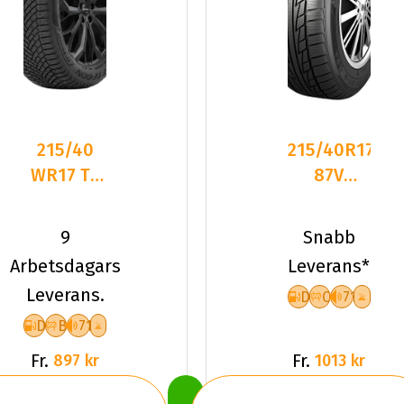
215/40
215/40R17
WR17 TL
87V
87W
Nankang
TYFOON
SV-2 XL
9
Snabb
ALL-
Friktion
Arbetsdagars
Leverans*
SEASON 7
2025
Leverans.
D
C
71
XL
D
B
71
Fr.
Fr.
897 kr
1013 kr