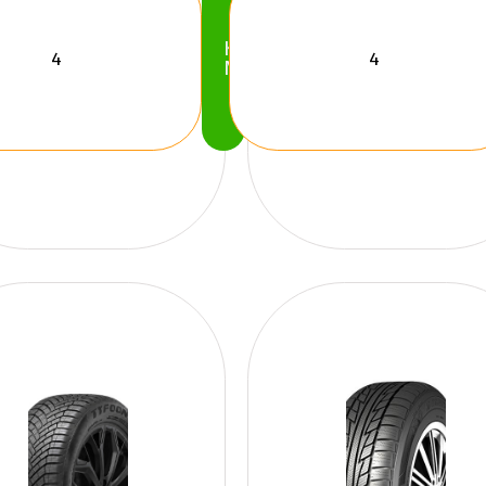
Köp
Nu