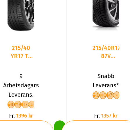
215/40
215/40R17
YR17 TL
87V
87Y VR
Kumho
QUATRAC
Wintercraft
9
Snabb
PRO+ XL
WP51 XL
Arbetsdagars
Leverans*
Leverans.
D
C
70
D
B
72
Fr.
Fr.
1396 kr
1357 kr