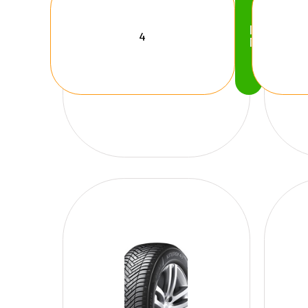
Köp
Nu