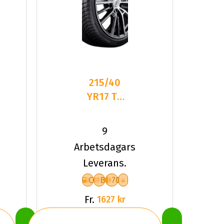
215/40
YR17 TL
87Y BR
TURANZA
9
AS 6 XL
Arbetsdagars
Leverans.
C
B
70
Fr.
1627 kr