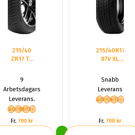
215/40
215/40R17
ZR17 TL
87V XL
87W
GOODRIDE
DELINTE
SW608
9
Snabb
AW6 XL
DCB72 P
Arbetsdagars
Leverans
Leverans.
D
C
72
C
B
72
Fr.
Fr.
700 kr
708 kr