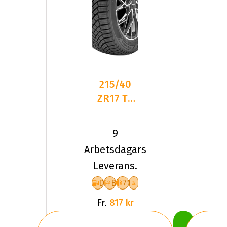
215/40
ZR17 TL
87W
LANDSAIL
9
4-
Arbetsdagars
SEASONS
Leverans.
3 XL
D
B
71
Fr.
817 kr