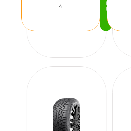
Köp
Nu