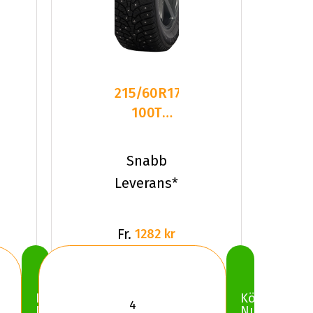
215/60R17
100T
Nankang
SW-9 XL
Snabb
Dubbat
Leverans*
2026
Fr.
1282 kr
Köp
Köp
Nu
Nu