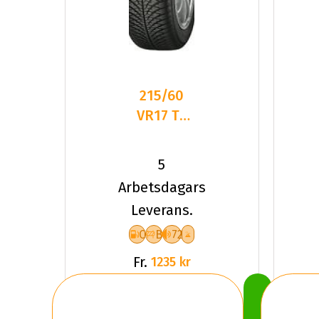
215/60
VR17 TL
100V
YOKO
5
BLUEARTH
Arbetsdagars
4S AW21
Leverans.
XL
C
B
72
Fr.
1235 kr