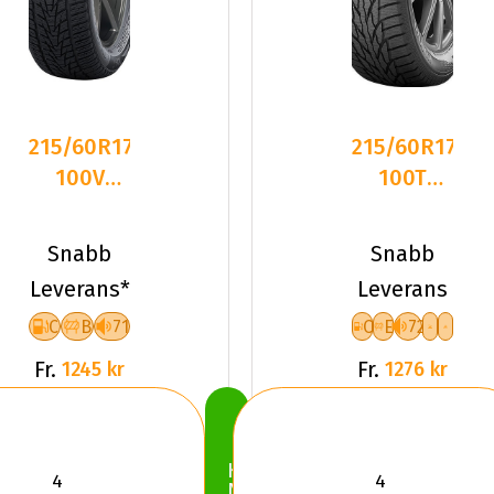
215/60R17
215/60R17
100V
100T
Nankang
Kumho
SV-4 XL
Wintercraft
Snabb
Snabb
M+S Frik
WS51 X
Leverans*
Leverans
C
B
71
C
E
72
Fr.
Fr.
1245 kr
1276 kr
Köp
Nu