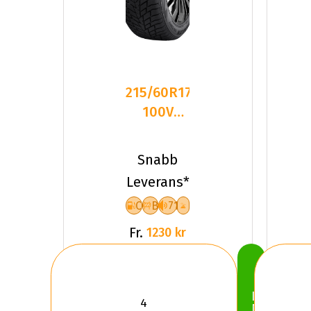
215/60R17
100V
Sailun ICE
BLAZER
Snabb
ALPINE
Leverans*
C
B
71
Fr.
1230 kr
Köp
Nu