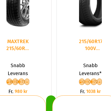
MAXTREK
215/60R17
215/60R17C
100V
109/107T
Triangle
TREK M7
TW401 XL
Snabb
Snabb
EU
Frikti
Leverans
Leverans*
B
D
73
C
C
72
Fr.
Fr.
980 kr
1038 kr