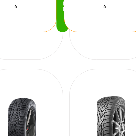
Köp
Nu