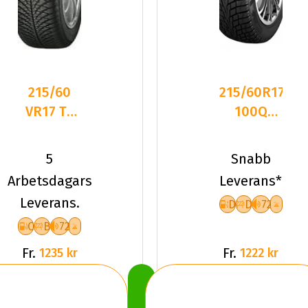
215/60
215/60R17
VR17 TL
100Q
100V
Nankang
YOKO
ICE-1 XL
5
Snabb
BLUEARTH
Friktion
Arbetsdagars
Leverans*
4S AW21
2024
Leverans.
D
D
72
XL
C
B
72
Fr.
Fr.
1235 kr
1222 kr