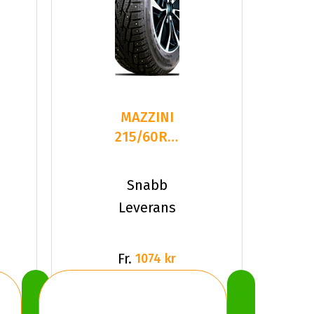
MAZZINI
215/60R17
XL 100T
ICE
Snabb
LEOPARD
Leverans
S
Fr.
1074 kr