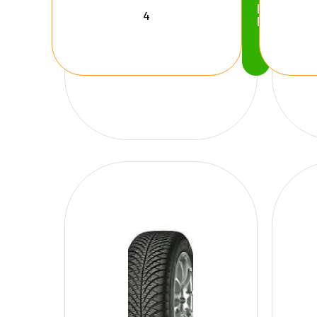
Köp
Nu