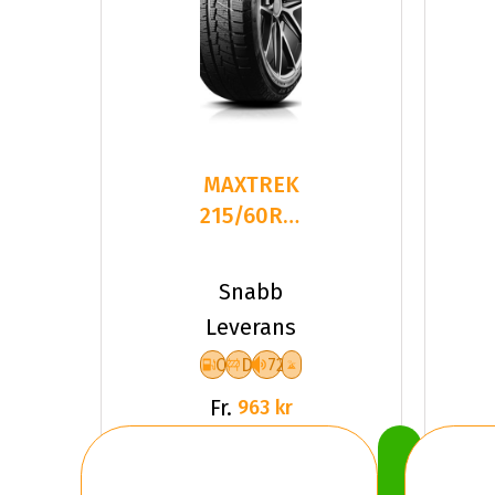
MAXTREK
215/60R17
96T TREK
M7 PLUS
Snabb
Leverans
C
D
72
Fr.
963 kr