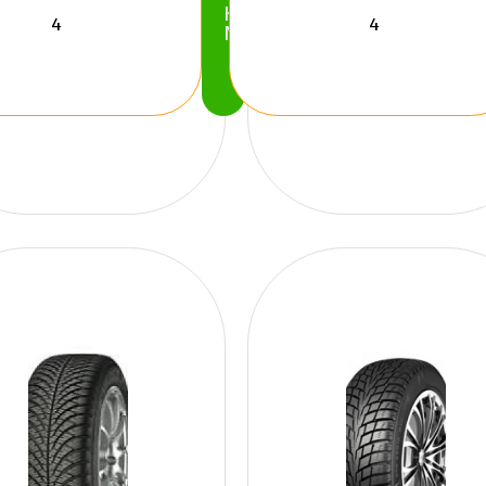
Köp
Nu