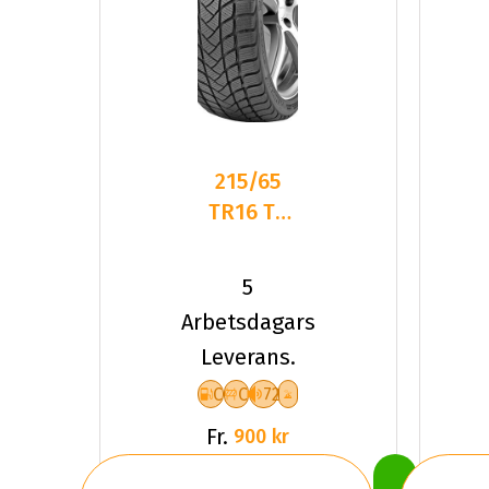
215/65
TR16 TL
98T
LANDSAIL
5
W.LANDER
Arbetsdagars
NORDIC
Leverans.
C
C
72
Fr.
900 kr