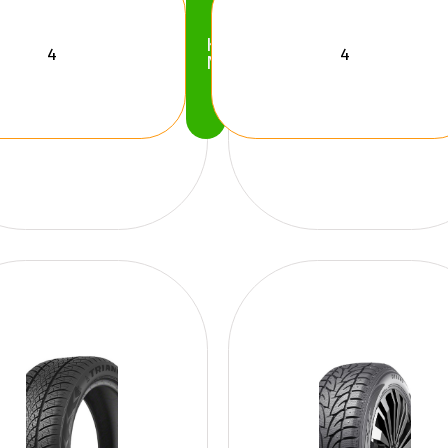
Köp
Nu