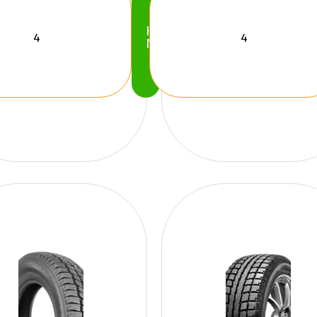
Köp
Nu