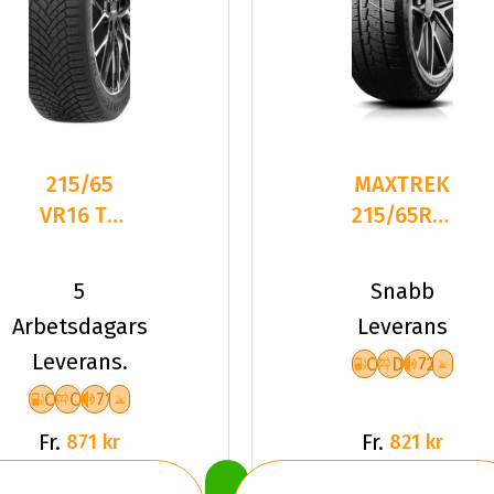
215/65
MAXTREK
VR16 TL
215/65R16
102V
98H TREK
DELINTE
M7 PLUS
5
Snabb
AW7 XL
Arbetsdagars
Leverans
Leverans.
C
D
72
C
C
71
Fr.
Fr.
871 kr
821 kr