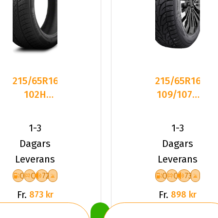
215/65R16
215/65R16C
102H
109/107R
Triangle
Dynamo
TW401 XL
SNOW-H
1-3
1-3
Frikti
MWCS0
Dagars
Dagars
Leverans
Leverans
C
C
72
C
C
73
Fr.
Fr.
873 kr
898 kr