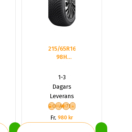
215/65R16
98H
Sailun ICE
BLAZER
1-3
ALPINE
Dagars
Leverans
C
A
71
Fr.
980 kr