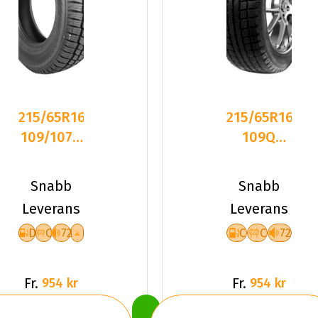
215/65R16C
215/65R16C
109/107R
109Q
GOODRIDE
Maxtrek
SW612
Trek M7
Snabb
Snabb
DCB7
MFS
Leverans
Leverans
Friktion
D
C
72
C
C
72
Fr.
Fr.
954 kr
954 kr