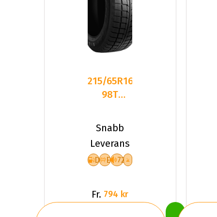
215/65R16
98T
GOODRIDE
SW618
Snabb
DEB72
Leverans
PCRW
D
E
72
Fr.
794 kr