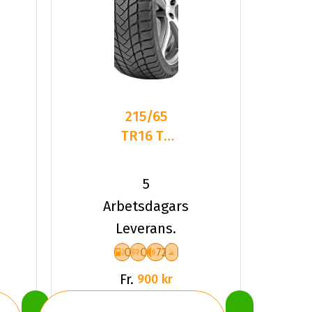
215/65
TR16 TL
98T
LANDSAIL
5
W.LANDER
Arbetsdagars
NORDIC
Leverans.
C
C
72
Fr.
900 kr