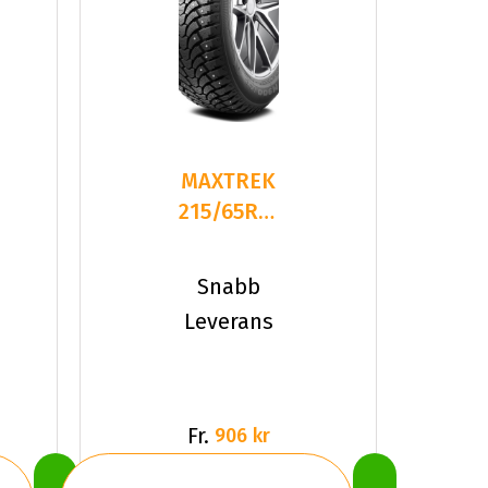
MAXTREK
215/65R16
98T/
TREK
Snabb
M900 ICE
Leverans
STUDDED
Fr.
906 kr