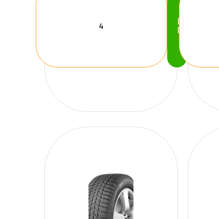
Köp
Nu