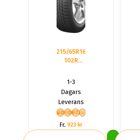
215/65R16
102R
Triangle
PL01 XL
1-3
Friktion
Dagars
2025
Leverans
D
D
72
Fr.
923 kr