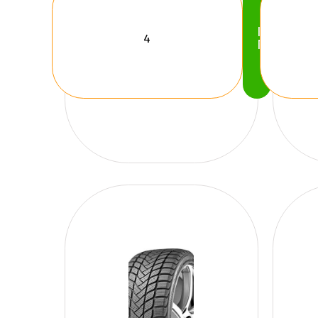
Köp
Nu