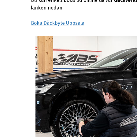
Du kan enkelt boka tid online till vår
däckverks
länken nedan
Boka Däckbyte Uppsala