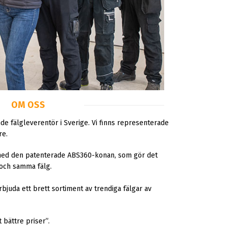
OM OSS
 fälgleverentör i Sverige. Vi finns representerade
re.
 med den patenterade ABS360-konan, som gör det
n och samma fälg.
rbjuda ett brett sortiment av trendiga fälgar av
 bättre priser”.