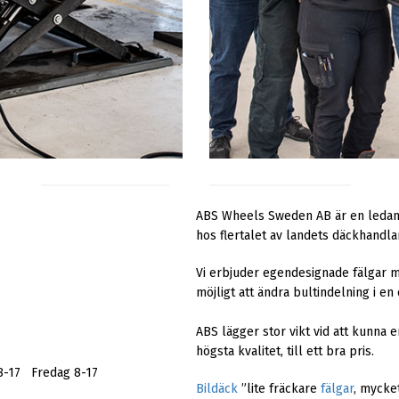
ABS Wheels Sweden AB är en ledande
hos flertalet av landets däckhandla
Vi erbjuder egendesignade fälgar
möjligt att ändra bultindelning i e
ABS lägger stor vikt vid att kunna e
högsta kvalitet, till ett bra pris.
-17 Fredag 8-17
Bildäck
”lite fräckare
fälgar
, mycket