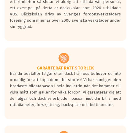
erfarenheten så slutar vi aldrig att utbilda vår personal,
Betyget sätts efter ett test där däcken
ett exempel på detta är däckskolan som 2020 utbildade
skall bromsa in på en väg där det ligger
ABS. Däckskolan drivs av Sveriges fordonsverkstäders
0.5-1.5 mm vatten.
förening som innehar över 2000 svenska verkstäder under
I 80km/h kommer skillnaden på
sin ryggrad.
bromssträckan vara fyra billängder( ca
18meter) mellan däck med betyg A
gentemot F.
Bullernivån:
Vid körning i över 50km/h brukar
rullmotståndets ljud överträffa
GARANTERAT RÄTT STORLEK
När du beställer fälgar eller däck från oss behöver du inte
motorljudet.
oroa dig för att köpa dem i fel storlek! Vi har nämligen den
På däckmärkningen kommer det finnas
bredaste bildatabasen i hela industrin när det kommer till
en symbol av ett däck med vågar. Hög
vilka mått som gäller för vilka fordon. Vi garanterar dig att
bullernivå markeras med svarta vågor
de fälgar och däck vi erbjuder passar just din bil / med
medans de vita vågorna påvisar om det är
rätt diameter, förskjutning, backspace och bultmönster.
ett tyst däck.
Ett däck med tre svarta vågor uppnår de
europeiska kraven som finns i dagsläget,
men är inte längre tillåtna enligt nya