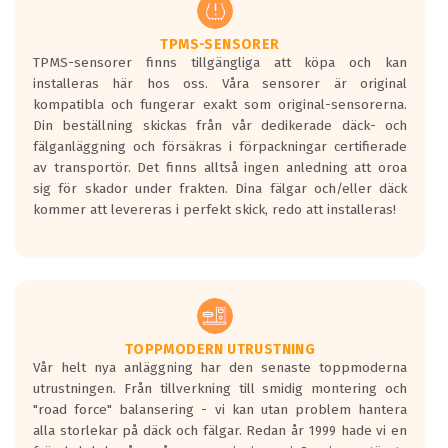
regelverket som introduceras år 2016.
Ett däck med två svarta vågor är redan
godkända för år 2016 nya regelverk.
TPMS-SENSORER
TPMS-sensorer finns tillgängliga att köpa och kan
Ett däck med en svart våg kommer vara
installeras här hos oss. Våra sensorer är original
minst tre decibel tystare än det
kompatibla och fungerar exakt som original-sensorerna.
regelverk som börjar gälla 2016.
Din beställning skickas från vår dedikerade däck- och
fälganläggning och försäkras i förpackningar certifierade
av transportör. Det finns alltså ingen anledning att oroa
sig för skador under frakten. Dina fälgar och/eller däck
kommer att levereras i perfekt skick, redo att installeras!
TOPPMODERN UTRUSTNING
Vår helt nya anläggning har den senaste toppmoderna
utrustningen. Från tillverkning till smidig montering och
"road force" balansering - vi kan utan problem hantera
alla storlekar på däck och fälgar. Redan år 1999 hade vi en