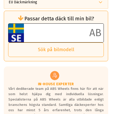
EU Däckmärkning
Rullmotstånd (Som har en inverkan på
Passar detta däck till min bil?
bränsleförbrukningen)
Det ska vara en betygsskala från klass A
till G för rullmotstånd.
Ett klass A däck kommer ha 6,5% bättre
bränsleförbrukning än ett klass G däck.
Det betyder att om man kör 10,000 km,
Sök på bilmodell
så sparar man 50 liter bränsle med ett
klass A däck gentemot ett klass G däck.
Detta är genomsnittet; beroende på väg
underlaget, vilken rutt du kör, samt
vilken körstil du använder.
Våtgrepp egenskaper:
IN-HOUSE EXPERTER
Vårt dedikerade team på ABS Wheels finns här för att när
Betygsskalan är satt A till F. Där A påvisar
som helst hjälpa dig med individuella lösningar.
den kortaste bromssträckan och F är den
Specialisterna på ABS Wheels är alla utbildade enligt
längsta.
branschens högsta standard. Samtliga däckexperter hos
Inga D eller G betyg delas ut för
oss har minst 5 års erfarenhet, trots den långa
personbilar och lätta lastbilar.