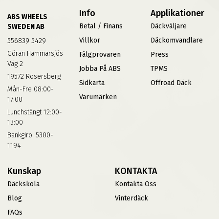
Info
Applikationer
ABS WHEELS
Betal / Finans
Däckväljare
SWEDEN AB
Villkor
Däckomvandlare
556839 5429
Göran Hammarsjös
Fälgprovaren
Press
Väg 2
Jobba På ABS
TPMS
19572 Rosersberg
Sidkarta
Offroad Däck
Mån-Fre 08:00-
Varumärken
17:00
Lunchstängt 12:00-
13:00
Bankgiro: 5300-
1194
Kunskap
KONTAKTA
Däckskola
Kontakta Oss
Blog
Vinterdäck
FAQs