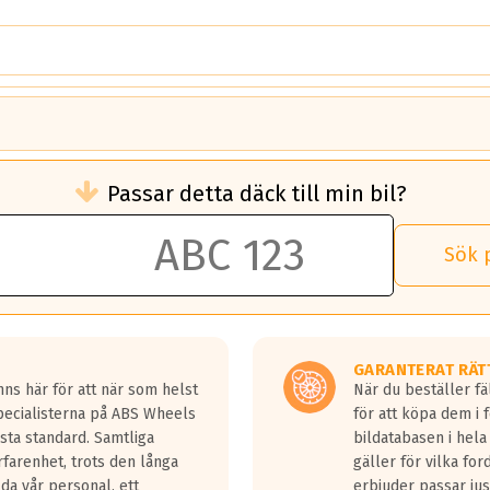
brukningen)
Passar detta däck till min bil?
 rullmotstånd.
brukning än ett klass G däck.
an 50 liter bränsle med ett klass A däck gentemot ett klass G däck.
Sök 
 vilken rutt du kör, samt vilken körstil du använder.
rtaste bromssträckan och F är den längsta.
tta lastbilar.
GARANTERAT RÄT
a in på en väg där det ligger 0.5-1.5 mm vatten.
ns här för att när som helst
När du beställer fä
a fyra billängder( ca 18meter) mellan däck med betyg A gentemot
Specialisterna på ABS Wheels
för att köpa dem i 
sta standard. Samtliga
bildatabasen i hela
rfarenhet, trots den långa
gäller för vilka for
lda vår personal, ett
erbjuder passar just