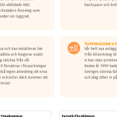
jud överträffa motorljudet.
20 utbildade ABS.
backspace och bul
v ett däck med vågar. Hög bullernivå markeras med svarta vågor
erkstäders förening som
däck.
nder sin ryggrad.
 kraven som finns i dagsläget, men är inte längre tillåtna enligt nya
ör år 2016 nya regelverk.
ecibel tystare än det regelverk som börjar gälla 2016.
TOPPMODERN UT
pa och kan installeras här
Vår helt nya anläg
patibla och fungerar exakt
Från tillverkning t
g skickas från vår
vi kan utan problem
h försäkras i förpackningar
Redan år 1999 hade 
lltså ingen anledning att oroa
Sveriges största fä
ar och/eller däck kommer att
och idag sitter vi 
lleras!
m Stenhammar
Farugh Ebrahimpur