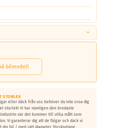
på bilmodell
T STORLEK
lgar eller däck från oss behöver du inte oroa dig
fel storlek! Vi har nämligen den bredaste
 industrin när det kommer till vilka mått som
don. Vi garanterar dig att de fälgar och däck vi
 din bil / med rätt diameter, förskjutning,