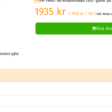
FRI FRAKT vid komplettahjul (4st) *gäller på
1935 kr
( 1935 kr / 1st )
inkl. Moms 
Visa An
trativt syfte