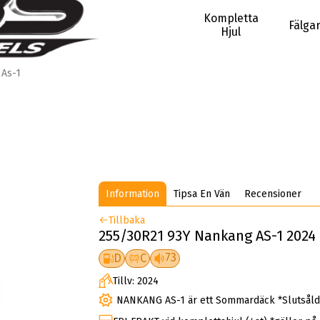
Kompletta
Fälga
Hjul
As-1
Information
Tipsa En Vän
Recensioner
Tillbaka
255/30R21 93Y Nankang AS-1 2024
73
D
C
Tillv: 2024
NANKANG AS-1 är ett Sommardäck *Slutsål