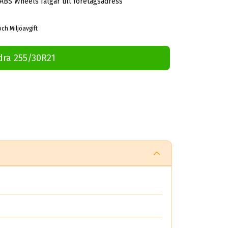
 ABS Wheels fälgar till företagsadress
och Miljöavgift
dra 255/30R21