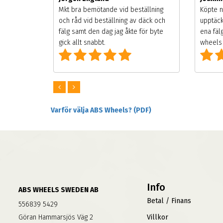
songen.
Mkt bra bemötande vid beställning
Köpte n
g men
och råd vid beställning av däck och
upptäck
digt
fälg samt den dag jag åkte för byte
ena fäl
om alla
gick allt snabbt.
wheels 
Varför välja ABS Wheels? (PDF)
Info
ABS WHEELS SWEDEN AB
Betal / Finans
556839 5429
Göran Hammarsjös Väg 2
Villkor