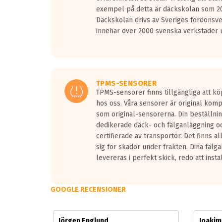
Vid körning i över 50km/h brukar rullmotståndets l
exempel på detta är däckskolan som 20
På däckmärkningen kommer det finnas en symbol a
Däckskolan drivs av Sveriges fordonsv
medans de vita vågorna påvisar om det är ett tyst 
innehar över 2000 svenska verkstäder u
Ett däck med tre svarta vågor uppnår de europeiska
regelverket som introduceras år 2016.
Ett däck med två svarta vågor är redan godkända f
Ett däck med en svart våg kommer vara minst tre d
TPMS-SENSORER
TPMS-sensorer finns tillgängliga att kö
hos oss. Våra sensorer är original kom
som original-sensorerna. Din beställnin
dedikerade däck- och fälganläggning oc
certifierade av transportör. Det finns a
sig för skador under frakten. Dina fälg
levereras i perfekt skick, redo att insta
GOOGLE RECENSIONER
Jörgen Englund
Joaki