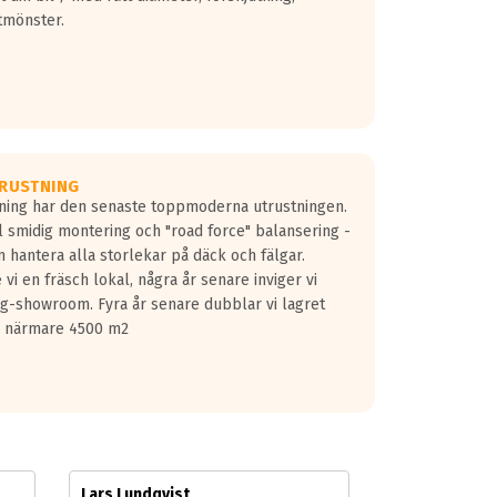
tmönster.
RUSTNING
gning har den senaste toppmoderna utrustningen.
ill smidig montering och "road force" balansering -
 hantera alla storlekar på däck och fälgar.
vi en fräsch lokal, några år senare inviger vi
lg-showroom. Fyra år senare dubblar vi lagret
på närmare 4500 m2
Lars Lundqvist