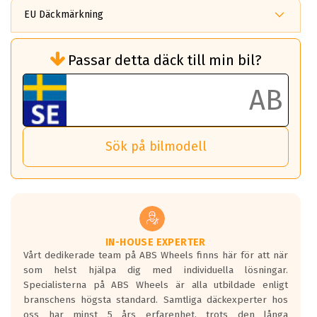
EU Däckmärkning
Rullmotstånd (Som har en inverkan på
Passar detta däck till min bil?
bränsleförbrukningen)
Det ska vara en betygsskala från klass A
till G för rullmotstånd.
Ett klass A däck kommer ha 6,5% bättre
bränsleförbrukning än ett klass G däck.
Det betyder att om man kör 10,000 km,
Sök på bilmodell
så sparar man 50 liter bränsle med ett
klass A däck gentemot ett klass G däck.
Detta är genomsnittet; beroende på väg
underlaget, vilken rutt du kör, samt
vilken körstil du använder.
Våtgrepp egenskaper:
IN-HOUSE EXPERTER
Vårt dedikerade team på ABS Wheels finns här för att när
Betygsskalan är satt A till F. Där A påvisar
som helst hjälpa dig med individuella lösningar.
den kortaste bromssträckan och F är den
Specialisterna på ABS Wheels är alla utbildade enligt
längsta.
branschens högsta standard. Samtliga däckexperter hos
Inga D eller G betyg delas ut för
oss har minst 5 års erfarenhet, trots den långa