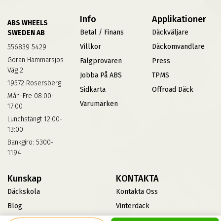
Info
Applikationer
ABS WHEELS
Betal / Finans
Däckväljare
SWEDEN AB
Villkor
Däckomvandlare
556839 5429
Göran Hammarsjös
Fälgprovaren
Press
Väg 2
Jobba På ABS
TPMS
19572 Rosersberg
Sidkarta
Offroad Däck
Mån-Fre 08:00-
Varumärken
17:00
Lunchstängt 12:00-
13:00
Bankgiro: 5300-
1194
Kunskap
KONTAKTA
Däckskola
Kontakta Oss
Blog
Vinterdäck
FAQs