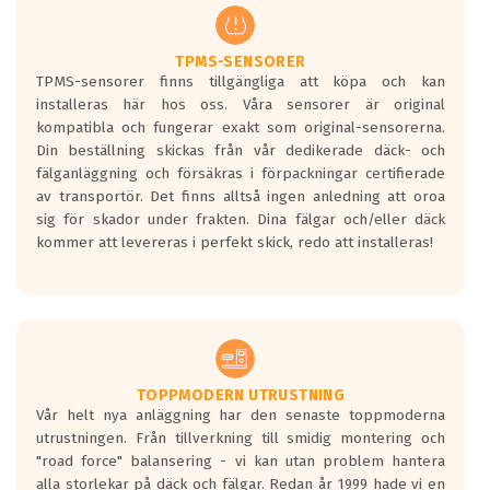
regelverket som introduceras år 2016.
Ett däck med två svarta vågor är redan
godkända för år 2016 nya regelverk.
TPMS-SENSORER
TPMS-sensorer finns tillgängliga att köpa och kan
Ett däck med en svart våg kommer vara
installeras här hos oss. Våra sensorer är original
minst tre decibel tystare än det
kompatibla och fungerar exakt som original-sensorerna.
regelverk som börjar gälla 2016.
Din beställning skickas från vår dedikerade däck- och
fälganläggning och försäkras i förpackningar certifierade
av transportör. Det finns alltså ingen anledning att oroa
sig för skador under frakten. Dina fälgar och/eller däck
kommer att levereras i perfekt skick, redo att installeras!
TOPPMODERN UTRUSTNING
Vår helt nya anläggning har den senaste toppmoderna
utrustningen. Från tillverkning till smidig montering och
"road force" balansering - vi kan utan problem hantera
alla storlekar på däck och fälgar. Redan år 1999 hade vi en