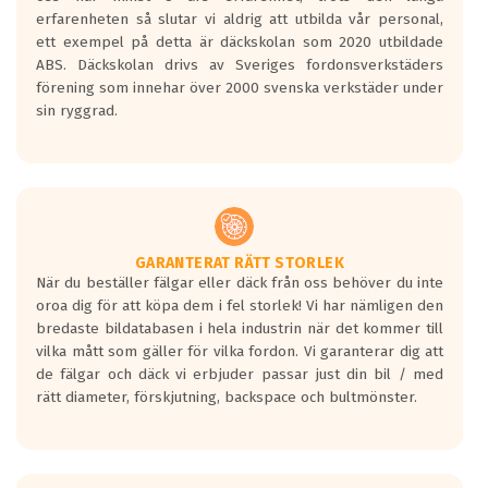
personbilar och lätta lastbilar.
erfarenheten så slutar vi aldrig att utbilda vår personal,
Betyget sätts efter ett test där däcken
ett exempel på detta är däckskolan som 2020 utbildade
skall bromsa in på en väg där det ligger
ABS. Däckskolan drivs av Sveriges fordonsverkstäders
0.5-1.5 mm vatten.
förening som innehar över 2000 svenska verkstäder under
I 80km/h kommer skillnaden på
sin ryggrad.
bromssträckan vara fyra billängder( ca
18meter) mellan däck med betyg A
gentemot F.
Bullernivån:
Vid körning i över 50km/h brukar
rullmotståndets ljud överträffa
GARANTERAT RÄTT STORLEK
När du beställer fälgar eller däck från oss behöver du inte
motorljudet.
oroa dig för att köpa dem i fel storlek! Vi har nämligen den
På däckmärkningen kommer det finnas
bredaste bildatabasen i hela industrin när det kommer till
en symbol av ett däck med vågar. Hög
vilka mått som gäller för vilka fordon. Vi garanterar dig att
bullernivå markeras med svarta vågor
de fälgar och däck vi erbjuder passar just din bil / med
medans de vita vågorna påvisar om det är
rätt diameter, förskjutning, backspace och bultmönster.
ett tyst däck.
Ett däck med tre svarta vågor uppnår de
europeiska kraven som finns i dagsläget,
men är inte längre tillåtna enligt nya