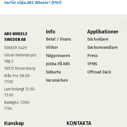
Varför välja ABS Wheels? (PDF)
Info
Applikationer
ABS WHEELS
Betal / Finans
Däckväljare
SWEDEN AB
Villkor
Däckomvandlare
556839 5429
Göran Hammarsjös
Fälgprovaren
Press
Väg 2
Jobba På ABS
TPMS
19572 Rosersberg
Sidkarta
Offroad Däck
Mån-Fre 08:00-
Varumärken
17:00
Lunchstängt 12:00-
13:00
Bankgiro: 5300-
1194
Kunskap
KONTAKTA