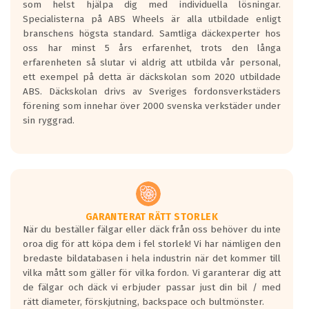
som helst hjälpa dig med individuella lösningar.
den kortaste bromssträckan och F är den
Specialisterna på ABS Wheels är alla utbildade enligt
längsta.
branschens högsta standard. Samtliga däckexperter hos
Inga D eller G betyg delas ut för
oss har minst 5 års erfarenhet, trots den långa
personbilar och lätta lastbilar.
erfarenheten så slutar vi aldrig att utbilda vår personal,
Betyget sätts efter ett test där däcken
ett exempel på detta är däckskolan som 2020 utbildade
skall bromsa in på en väg där det ligger
ABS. Däckskolan drivs av Sveriges fordonsverkstäders
0.5-1.5 mm vatten.
förening som innehar över 2000 svenska verkstäder under
I 80km/h kommer skillnaden på
sin ryggrad.
bromssträckan vara fyra billängder( ca
18meter) mellan däck med betyg A
gentemot F.
Bullernivån:
Vid körning i över 50km/h brukar
rullmotståndets ljud överträffa
GARANTERAT RÄTT STORLEK
När du beställer fälgar eller däck från oss behöver du inte
motorljudet.
oroa dig för att köpa dem i fel storlek! Vi har nämligen den
På däckmärkningen kommer det finnas
bredaste bildatabasen i hela industrin när det kommer till
en symbol av ett däck med vågar. Hög
vilka mått som gäller för vilka fordon. Vi garanterar dig att
bullernivå markeras med svarta vågor
de fälgar och däck vi erbjuder passar just din bil / med
medans de vita vågorna påvisar om det är
rätt diameter, förskjutning, backspace och bultmönster.
ett tyst däck.