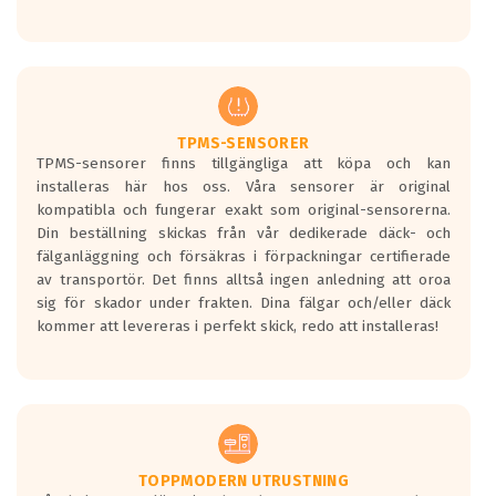
Ett däck med tre svarta vågor uppnår de
europeiska kraven som finns i dagsläget,
men är inte längre tillåtna enligt nya
regelverket som introduceras år 2016.
Ett däck med två svarta vågor är redan
godkända för år 2016 nya regelverk.
TPMS-SENSORER
TPMS-sensorer finns tillgängliga att köpa och kan
Ett däck med en svart våg kommer vara
installeras här hos oss. Våra sensorer är original
minst tre decibel tystare än det
kompatibla och fungerar exakt som original-sensorerna.
regelverk som börjar gälla 2016.
Din beställning skickas från vår dedikerade däck- och
fälganläggning och försäkras i förpackningar certifierade
av transportör. Det finns alltså ingen anledning att oroa
sig för skador under frakten. Dina fälgar och/eller däck
kommer att levereras i perfekt skick, redo att installeras!
TOPPMODERN UTRUSTNING