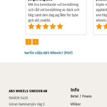
songen.
Mkt bra bemötande vid beställning
Köpte n
g men
och råd vid beställning av däck och
upptäck
digt
fälg samt den dag jag åkte för byte
ena fäl
om alla
gick allt snabbt.
wheels 
Varför välja ABS Wheels? (PDF)
Info
ABS WHEELS SWEDEN AB
Betal / Finans
556839 5429
Göran Hammarsjös Väg 2
Villkor