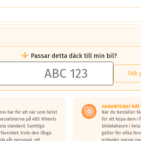
brukningen)
Passar detta däck till min bil?
 rullmotstånd.
brukning än ett klass G däck.
an 50 liter bränsle med ett klass A däck gentemot ett klass G däck.
Sök 
 vilken rutt du kör, samt vilken körstil du använder.
rtaste bromssträckan och F är den längsta.
tta lastbilar.
GARANTERAT RÄT
a in på en väg där det ligger 0.5-1.5 mm vatten.
ns här för att när som helst
När du beställer fä
a fyra billängder( ca 18meter) mellan däck med betyg A gentemot
Specialisterna på ABS Wheels
för att köpa dem i 
sta standard. Samtliga
bildatabasen i hela
rfarenhet, trots den långa
gäller för vilka for
lda vår personal, ett
erbjuder passar just