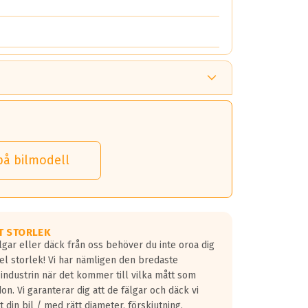
på bilmodell
T STORLEK
lgar eller däck från oss behöver du inte oroa dig
fel storlek! Vi har nämligen den bredaste
 industrin när det kommer till vilka mått som
don. Vi garanterar dig att de fälgar och däck vi
 din bil / med rätt diameter, förskjutning,