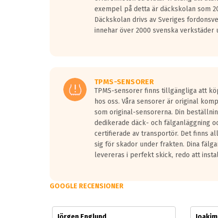
Vid körning i över 50km/h brukar rullmotståndets l
exempel på detta är däckskolan som 20
På däckmärkningen kommer det finnas en symbol a
Däckskolan drivs av Sveriges fordonsv
medans de vita vågorna påvisar om det är ett tyst 
innehar över 2000 svenska verkstäder u
Ett däck med tre svarta vågor uppnår de europeiska
regelverket som introduceras år 2016.
Ett däck med två svarta vågor är redan godkända f
Ett däck med en svart våg kommer vara minst tre d
TPMS-SENSORER
TPMS-sensorer finns tillgängliga att kö
hos oss. Våra sensorer är original kom
som original-sensorerna. Din beställnin
dedikerade däck- och fälganläggning oc
certifierade av transportör. Det finns a
sig för skador under frakten. Dina fälg
levereras i perfekt skick, redo att insta
GOOGLE RECENSIONER
Jörgen Englund
Joaki