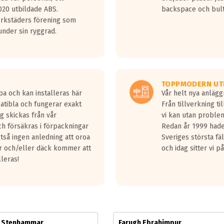
jud överträffa motorljudet.
20 utbildade ABS.
backspace och bul
v ett däck med vågar. Hög bullernivå markeras med svarta vågor
erkstäders förening som
däck.
nder sin ryggrad.
 kraven som finns i dagsläget, men är inte längre tillåtna enligt nya
ör år 2016 nya regelverk.
ecibel tystare än det regelverk som börjar gälla 2016.
TOPPMODERN UT
pa och kan installeras här
Vår helt nya anläg
patibla och fungerar exakt
Från tillverkning t
g skickas från vår
vi kan utan problem
h försäkras i förpackningar
Redan år 1999 hade 
lltså ingen anledning att oroa
Sveriges största fä
ar och/eller däck kommer att
och idag sitter vi 
lleras!
m Stenhammar
Farugh Ebrahimpur