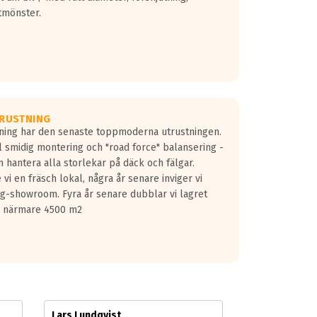
tmönster.
RUSTNING
gning har den senaste toppmoderna utrustningen.
ill smidig montering och "road force" balansering -
 hantera alla storlekar på däck och fälgar.
vi en fräsch lokal, några år senare inviger vi
lg-showroom. Fyra år senare dubblar vi lagret
på närmare 4500 m2
Lars Lundqvist