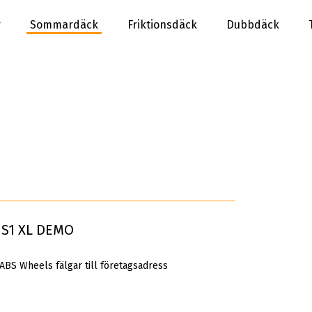
r
Sommardäck
Friktionsdäck
Dubbdäck
 S1 XL DEMO
 ABS Wheels fälgar till företagsadress