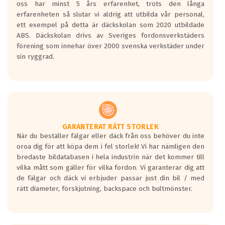
oss har minst 5 års erfarenhet, trots den långa
personbilar och lätta lastbilar.
erfarenheten så slutar vi aldrig att utbilda vår personal,
Betyget sätts efter ett test där däcken
ett exempel på detta är däckskolan som 2020 utbildade
skall bromsa in på en väg där det ligger
ABS. Däckskolan drivs av Sveriges fordonsverkstäders
0.5-1.5 mm vatten.
förening som innehar över 2000 svenska verkstäder under
I 80km/h kommer skillnaden på
sin ryggrad.
bromssträckan vara fyra billängder( ca
18meter) mellan däck med betyg A
gentemot F.
Bullernivån:
Vid körning i över 50km/h brukar
rullmotståndets ljud överträffa
GARANTERAT RÄTT STORLEK
När du beställer fälgar eller däck från oss behöver du inte
motorljudet.
oroa dig för att köpa dem i fel storlek! Vi har nämligen den
På däckmärkningen kommer det finnas
bredaste bildatabasen i hela industrin när det kommer till
en symbol av ett däck med vågar. Hög
vilka mått som gäller för vilka fordon. Vi garanterar dig att
bullernivå markeras med svarta vågor
de fälgar och däck vi erbjuder passar just din bil / med
medans de vita vågorna påvisar om det är
rätt diameter, förskjutning, backspace och bultmönster.
ett tyst däck.
Ett däck med tre svarta vågor uppnår de
europeiska kraven som finns i dagsläget,