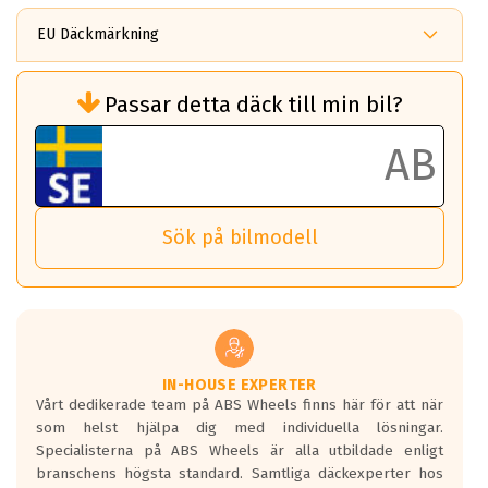
EU Däckmärkning
Rullmotstånd (Som har en inverkan på
Passar detta däck till min bil?
bränsleförbrukningen)
Det ska vara en betygsskala från klass A
till G för rullmotstånd.
Ett klass A däck kommer ha 6,5% bättre
bränsleförbrukning än ett klass G däck.
Det betyder att om man kör 10,000 km,
Sök på bilmodell
så sparar man 50 liter bränsle med ett
klass A däck gentemot ett klass G däck.
Detta är genomsnittet; beroende på väg
underlaget, vilken rutt du kör, samt
vilken körstil du använder.
Våtgrepp egenskaper:
IN-HOUSE EXPERTER
Vårt dedikerade team på ABS Wheels finns här för att när
Betygsskalan är satt A till F. Där A påvisar
som helst hjälpa dig med individuella lösningar.
den kortaste bromssträckan och F är den
Specialisterna på ABS Wheels är alla utbildade enligt
längsta.
branschens högsta standard. Samtliga däckexperter hos
Inga D eller G betyg delas ut för