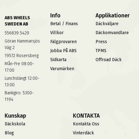
Info
Applikationer
ABS WHEELS
Betal / Finans
Däckväljare
SWEDEN AB
Villkor
Däckomvandlare
556839 5429
Göran Hammarsjös
Fälgprovaren
Press
Väg 2
Jobba På ABS
TPMS
19572 Rosersberg
Sidkarta
Offroad Däck
Mån-Fre 08:00-
Varumärken
17:00
Lunchstängt 12:00-
13:00
Bankgiro: 5300-
1194
Kunskap
KONTAKTA
Däckskola
Kontakta Oss
Blog
Vinterdäck