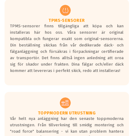
men är inte längre tillåtna enligt nya
regelverket som introduceras år 2016.
Ett däck med två svarta vågor är redan
godkända för år 2016 nya regelverk.
TPMS-SENSORER
TPMS-sensorer finns tillgängliga att köpa och kan
Ett däck med en svart våg kommer vara
installeras här hos oss. Våra sensorer är original
minst tre decibel tystare än det
kompatibla och fungerar exakt som original-sensorerna.
regelverk som börjar gälla 2016.
Din beställning skickas från vår dedikerade däck- och
fälganläggning och försäkras i förpackningar certifierade
av transportör. Det finns alltså ingen anledning att oroa
sig för skador under frakten. Dina fälgar och/eller däck
kommer att levereras i perfekt skick, redo att installeras!
TOPPMODERN UTRUSTNING
Vår helt nya anläggning har den senaste toppmoderna
utrustningen. Från tillverkning till smidig montering och
"road force" balansering - vi kan utan problem hantera