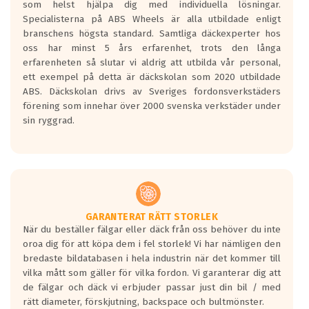
som helst hjälpa dig med individuella lösningar.
den kortaste bromssträckan och F är den
Specialisterna på ABS Wheels är alla utbildade enligt
längsta.
branschens högsta standard. Samtliga däckexperter hos
Inga D eller G betyg delas ut för
oss har minst 5 års erfarenhet, trots den långa
personbilar och lätta lastbilar.
erfarenheten så slutar vi aldrig att utbilda vår personal,
Betyget sätts efter ett test där däcken
ett exempel på detta är däckskolan som 2020 utbildade
skall bromsa in på en väg där det ligger
ABS. Däckskolan drivs av Sveriges fordonsverkstäders
0.5-1.5 mm vatten.
förening som innehar över 2000 svenska verkstäder under
I 80km/h kommer skillnaden på
sin ryggrad.
bromssträckan vara fyra billängder( ca
18meter) mellan däck med betyg A
gentemot F.
Bullernivån:
Vid körning i över 50km/h brukar
rullmotståndets ljud överträffa
GARANTERAT RÄTT STORLEK
När du beställer fälgar eller däck från oss behöver du inte
motorljudet.
oroa dig för att köpa dem i fel storlek! Vi har nämligen den
På däckmärkningen kommer det finnas
bredaste bildatabasen i hela industrin när det kommer till
en symbol av ett däck med vågar. Hög
vilka mått som gäller för vilka fordon. Vi garanterar dig att
bullernivå markeras med svarta vågor
de fälgar och däck vi erbjuder passar just din bil / med
medans de vita vågorna påvisar om det är
rätt diameter, förskjutning, backspace och bultmönster.
ett tyst däck.