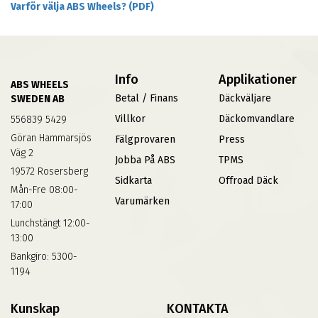
Varför välja ABS Wheels? (PDF)
Info
Applikationer
ABS WHEELS
Betal / Finans
Däckväljare
SWEDEN AB
Villkor
Däckomvandlare
556839 5429
Göran Hammarsjös
Fälgprovaren
Press
Väg 2
Jobba På ABS
TPMS
19572 Rosersberg
Sidkarta
Offroad Däck
Mån-Fre 08:00-
Varumärken
17:00
Lunchstängt 12:00-
13:00
Bankgiro: 5300-
1194
Kunskap
KONTAKTA