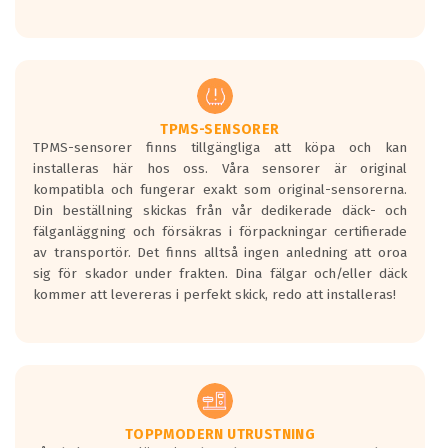
Ett däck med tre svarta vågor uppnår de
europeiska kraven som finns i dagsläget,
men är inte längre tillåtna enligt nya
regelverket som introduceras år 2016.
Ett däck med två svarta vågor är redan
godkända för år 2016 nya regelverk.
TPMS-SENSORER
TPMS-sensorer finns tillgängliga att köpa och kan
Ett däck med en svart våg kommer vara
installeras här hos oss. Våra sensorer är original
minst tre decibel tystare än det
kompatibla och fungerar exakt som original-sensorerna.
regelverk som börjar gälla 2016.
Din beställning skickas från vår dedikerade däck- och
fälganläggning och försäkras i förpackningar certifierade
av transportör. Det finns alltså ingen anledning att oroa
sig för skador under frakten. Dina fälgar och/eller däck
kommer att levereras i perfekt skick, redo att installeras!
TOPPMODERN UTRUSTNING