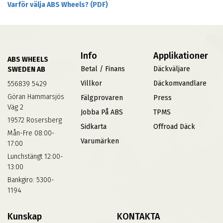
Varför välja ABS Wheels? (PDF)
Info
Applikationer
ABS WHEELS
Betal / Finans
Däckväljare
SWEDEN AB
Villkor
Däckomvandlare
556839 5429
Göran Hammarsjös
Fälgprovaren
Press
Väg 2
Jobba På ABS
TPMS
19572 Rosersberg
Sidkarta
Offroad Däck
Mån-Fre 08:00-
Varumärken
17:00
Lunchstängt 12:00-
13:00
Bankgiro: 5300-
1194
Kunskap
KONTAKTA