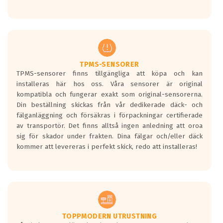
Ett däck med tre svarta vågor uppnår de
europeiska kraven som finns i dagsläget,
men är inte längre tillåtna enligt nya
regelverket som introduceras år 2016.
Ett däck med två svarta vågor är redan
godkända för år 2016 nya regelverk.
TPMS-SENSORER
TPMS-sensorer finns tillgängliga att köpa och kan
Ett däck med en svart våg kommer vara
installeras här hos oss. Våra sensorer är original
minst tre decibel tystare än det
kompatibla och fungerar exakt som original-sensorerna.
regelverk som börjar gälla 2016.
Din beställning skickas från vår dedikerade däck- och
fälganläggning och försäkras i förpackningar certifierade
av transportör. Det finns alltså ingen anledning att oroa
sig för skador under frakten. Dina fälgar och/eller däck
kommer att levereras i perfekt skick, redo att installeras!
TOPPMODERN UTRUSTNING