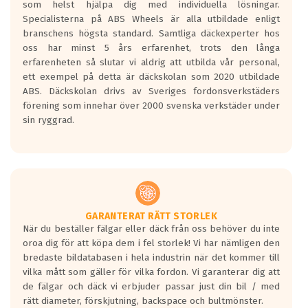
som helst hjälpa dig med individuella lösningar.
den kortaste bromssträckan och F är den
Specialisterna på ABS Wheels är alla utbildade enligt
längsta.
branschens högsta standard. Samtliga däckexperter hos
Inga D eller G betyg delas ut för
oss har minst 5 års erfarenhet, trots den långa
personbilar och lätta lastbilar.
erfarenheten så slutar vi aldrig att utbilda vår personal,
Betyget sätts efter ett test där däcken
ett exempel på detta är däckskolan som 2020 utbildade
skall bromsa in på en väg där det ligger
ABS. Däckskolan drivs av Sveriges fordonsverkstäders
0.5-1.5 mm vatten.
förening som innehar över 2000 svenska verkstäder under
I 80km/h kommer skillnaden på
sin ryggrad.
bromssträckan vara fyra billängder( ca
18meter) mellan däck med betyg A
gentemot F.
Bullernivån:
Vid körning i över 50km/h brukar
rullmotståndets ljud överträffa
GARANTERAT RÄTT STORLEK
När du beställer fälgar eller däck från oss behöver du inte
motorljudet.
oroa dig för att köpa dem i fel storlek! Vi har nämligen den
På däckmärkningen kommer det finnas
bredaste bildatabasen i hela industrin när det kommer till
en symbol av ett däck med vågar. Hög
vilka mått som gäller för vilka fordon. Vi garanterar dig att
bullernivå markeras med svarta vågor
de fälgar och däck vi erbjuder passar just din bil / med
medans de vita vågorna påvisar om det är
rätt diameter, förskjutning, backspace och bultmönster.
ett tyst däck.