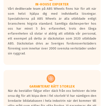
Våtgrepp egenskaper:
IN-HOUSE EXPERTER
Vårt dedikerade team på ABS Wheels finns här för att när
Betygsskalan är satt A till F. Där A påvisar
som helst hjälpa dig med individuella lösningar.
den kortaste bromssträckan och F är den
Specialisterna på ABS Wheels är alla utbildade enligt
längsta.
branschens högsta standard. Samtliga däckexperter hos
Inga D eller G betyg delas ut för
oss har minst 5 års erfarenhet, trots den långa
personbilar och lätta lastbilar.
erfarenheten så slutar vi aldrig att utbilda vår personal,
Betyget sätts efter ett test där däcken
ett exempel på detta är däckskolan som 2020 utbildade
skall bromsa in på en väg där det ligger
ABS. Däckskolan drivs av Sveriges fordonsverkstäders
0.5-1.5 mm vatten.
förening som innehar över 2000 svenska verkstäder under
I 80km/h kommer skillnaden på
sin ryggrad.
bromssträckan vara fyra billängder( ca
18meter) mellan däck med betyg A
gentemot F.
Bullernivån:
Vid körning i över 50km/h brukar
rullmotståndets ljud överträffa
GARANTERAT RÄTT STORLEK
När du beställer fälgar eller däck från oss behöver du inte
motorljudet.
oroa dig för att köpa dem i fel storlek! Vi har nämligen den
På däckmärkningen kommer det finnas
bredaste bildatabasen i hela industrin när det kommer till
en symbol av ett däck med vågar. Hög
vilka mått som gäller för vilka fordon. Vi garanterar dig att