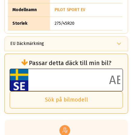
Modellnamn
PILOT SPORT EV
Storlek
275/45R20
EU Däckmärkning
Rullmotstånd (Som har en inverkan på
Passar detta däck till min bil?
bränsleförbrukningen)
Det ska vara en betygsskala från klass A
till G för rullmotstånd.
Ett klass A däck kommer ha 6,5% bättre
bränsleförbrukning än ett klass G däck.
Det betyder att om man kör 10,000 km,
Sök på bilmodell
så sparar man 50 liter bränsle med ett
klass A däck gentemot ett klass G däck.
Detta är genomsnittet; beroende på väg
underlaget, vilken rutt du kör, samt
vilken körstil du använder.