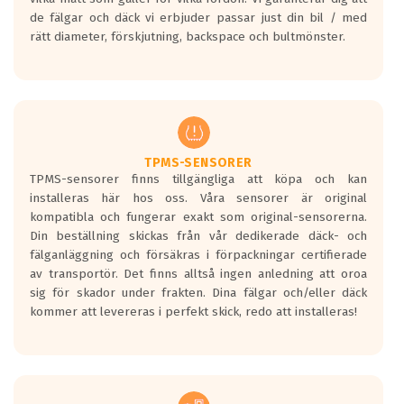
bullernivå markeras med svarta vågor
de fälgar och däck vi erbjuder passar just din bil / med
medans de vita vågorna påvisar om det är
rätt diameter, förskjutning, backspace och bultmönster.
ett tyst däck.
Ett däck med tre svarta vågor uppnår de
europeiska kraven som finns i dagsläget,
men är inte längre tillåtna enligt nya
regelverket som introduceras år 2016.
Ett däck med två svarta vågor är redan
godkända för år 2016 nya regelverk.
TPMS-SENSORER
TPMS-sensorer finns tillgängliga att köpa och kan
Ett däck med en svart våg kommer vara
installeras här hos oss. Våra sensorer är original
minst tre decibel tystare än det
kompatibla och fungerar exakt som original-sensorerna.
regelverk som börjar gälla 2016.
Din beställning skickas från vår dedikerade däck- och
fälganläggning och försäkras i förpackningar certifierade
av transportör. Det finns alltså ingen anledning att oroa
sig för skador under frakten. Dina fälgar och/eller däck
kommer att levereras i perfekt skick, redo att installeras!