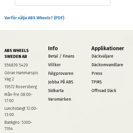
Varför välja ABS Wheels? (PDF)
Info
Applikationer
ABS WHEELS
Betal / Finans
Däckväljare
SWEDEN AB
Villkor
Däckomvandlare
556839 5429
Göran Hammarsjös
Fälgprovaren
Press
Väg 2
Jobba På ABS
TPMS
19572 Rosersberg
Sidkarta
Offroad Däck
Mån-Fre 08:00-
Varumärken
17:00
Lunchstängt 12:00-
13:00
Bankgiro: 5300-
1194