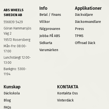
Info
Applikationer
ABS WHEELS
Betal / Finans
Däckväljare
SWEDEN AB
Villkor
Däckomvandlare
556839 5429
Göran Hammarsjös
Fälgprovaren
Press
Väg 2
Jobba På ABS
TPMS
19572 Rosersberg
Sidkarta
Offroad Däck
Mån-Fre 08:00-
Varumärken
17:00
Lunchstängt 12:00-
13:00
Bankgiro: 5300-
1194
Kunskap
KONTAKTA
Däckskola
Kontakta Oss
Blog
Vinterdäck
FAQs