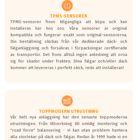
regelverket som introduceras år 2016.
Ett däck med två svarta vågor är redan
godkända för år 2016 nya regelverk.
TPMS-SENSORER
TPMS-sensorer finns tillgängliga att köpa och kan
Ett däck med en svart våg kommer vara
installeras här hos oss. Våra sensorer är original
minst tre decibel tystare än det
kompatibla och fungerar exakt som original-sensorerna.
regelverk som börjar gälla 2016.
Din beställning skickas från vår dedikerade däck- och
fälganläggning och försäkras i förpackningar certifierade
av transportör. Det finns alltså ingen anledning att oroa
sig för skador under frakten. Dina fälgar och/eller däck
kommer att levereras i perfekt skick, redo att installeras!
TOPPMODERN UTRUSTNING
Vår helt nya anläggning har den senaste toppmoderna
utrustningen. Från tillverkning till smidig montering och
"road force" balansering - vi kan utan problem hantera
alla storlekar på däck och fälgar. Redan år 1999 hade vi en