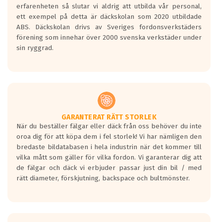
personbilar och lätta lastbilar.
erfarenheten så slutar vi aldrig att utbilda vår personal,
Betyget sätts efter ett test där däcken
ett exempel på detta är däckskolan som 2020 utbildade
skall bromsa in på en väg där det ligger
ABS. Däckskolan drivs av Sveriges fordonsverkstäders
0.5-1.5 mm vatten.
förening som innehar över 2000 svenska verkstäder under
I 80km/h kommer skillnaden på
sin ryggrad.
bromssträckan vara fyra billängder( ca
18meter) mellan däck med betyg A
gentemot F.
Bullernivån:
Vid körning i över 50km/h brukar
rullmotståndets ljud överträffa
GARANTERAT RÄTT STORLEK
När du beställer fälgar eller däck från oss behöver du inte
motorljudet.
oroa dig för att köpa dem i fel storlek! Vi har nämligen den
På däckmärkningen kommer det finnas
bredaste bildatabasen i hela industrin när det kommer till
en symbol av ett däck med vågar. Hög
vilka mått som gäller för vilka fordon. Vi garanterar dig att
bullernivå markeras med svarta vågor
de fälgar och däck vi erbjuder passar just din bil / med
medans de vita vågorna påvisar om det är
rätt diameter, förskjutning, backspace och bultmönster.
ett tyst däck.
Ett däck med tre svarta vågor uppnår de
europeiska kraven som finns i dagsläget,
men är inte längre tillåtna enligt nya