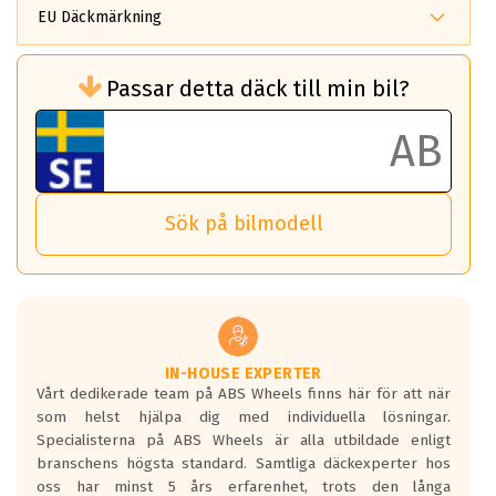
EU Däckmärkning
Rullmotstånd (Som har en inverkan på
Passar detta däck till min bil?
bränsleförbrukningen)
Det ska vara en betygsskala från klass A
till G för rullmotstånd.
Ett klass A däck kommer ha 6,5% bättre
bränsleförbrukning än ett klass G däck.
Det betyder att om man kör 10,000 km,
Sök på bilmodell
så sparar man 50 liter bränsle med ett
klass A däck gentemot ett klass G däck.
Detta är genomsnittet; beroende på väg
underlaget, vilken rutt du kör, samt
vilken körstil du använder.
Våtgrepp egenskaper:
IN-HOUSE EXPERTER
Vårt dedikerade team på ABS Wheels finns här för att när
Betygsskalan är satt A till F. Där A påvisar
som helst hjälpa dig med individuella lösningar.
den kortaste bromssträckan och F är den
Specialisterna på ABS Wheels är alla utbildade enligt
längsta.
branschens högsta standard. Samtliga däckexperter hos
Inga D eller G betyg delas ut för
oss har minst 5 års erfarenhet, trots den långa