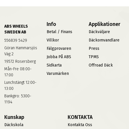
Info
Applikationer
ABS WHEELS
Betal / Finans
Däckväljare
SWEDEN AB
Villkor
Däckomvandlare
556839 5429
Göran Hammarsjös
Fälgprovaren
Press
Väg 2
Jobba På ABS
TPMS
19572 Rosersberg
Sidkarta
Offroad Däck
Mån-Fre 08:00-
Varumärken
17:00
Lunchstängt 12:00-
13:00
Bankgiro: 5300-
1194
Kunskap
KONTAKTA
Däckskola
Kontakta Oss