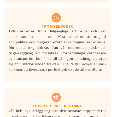
europeiska kraven som finns i dagsläget,
men är inte längre tillåtna enligt nya
regelverket som introduceras år 2016.
Ett däck med två svarta vågor är redan
godkända för år 2016 nya regelverk.
TPMS-SENSORER
TPMS-sensorer finns tillgängliga att köpa och kan
Ett däck med en svart våg kommer vara
installeras här hos oss. Våra sensorer är original
minst tre decibel tystare än det
kompatibla och fungerar exakt som original-sensorerna.
regelverk som börjar gälla 2016.
Din beställning skickas från vår dedikerade däck- och
fälganläggning och försäkras i förpackningar certifierade
av transportör. Det finns alltså ingen anledning att oroa
sig för skador under frakten. Dina fälgar och/eller däck
kommer att levereras i perfekt skick, redo att installeras!
TOPPMODERN UTRUSTNING
Vår helt nya anläggning har den senaste toppmoderna
utrustningen. Från tillverkning till smidig montering och