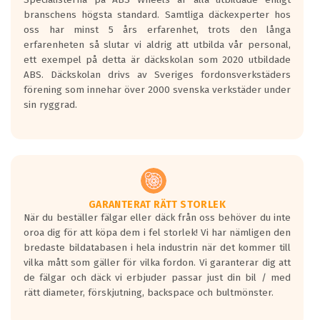
längsta.
branschens högsta standard. Samtliga däckexperter hos
Inga D eller G betyg delas ut för
oss har minst 5 års erfarenhet, trots den långa
personbilar och lätta lastbilar.
erfarenheten så slutar vi aldrig att utbilda vår personal,
Betyget sätts efter ett test där däcken
ett exempel på detta är däckskolan som 2020 utbildade
skall bromsa in på en väg där det ligger
ABS. Däckskolan drivs av Sveriges fordonsverkstäders
0.5-1.5 mm vatten.
förening som innehar över 2000 svenska verkstäder under
I 80km/h kommer skillnaden på
sin ryggrad.
bromssträckan vara fyra billängder( ca
18meter) mellan däck med betyg A
gentemot F.
Bullernivån:
Vid körning i över 50km/h brukar
rullmotståndets ljud överträffa
GARANTERAT RÄTT STORLEK
När du beställer fälgar eller däck från oss behöver du inte
motorljudet.
oroa dig för att köpa dem i fel storlek! Vi har nämligen den
På däckmärkningen kommer det finnas
bredaste bildatabasen i hela industrin när det kommer till
en symbol av ett däck med vågar. Hög
vilka mått som gäller för vilka fordon. Vi garanterar dig att
bullernivå markeras med svarta vågor
de fälgar och däck vi erbjuder passar just din bil / med
medans de vita vågorna påvisar om det är
rätt diameter, förskjutning, backspace och bultmönster.
ett tyst däck.
Ett däck med tre svarta vågor uppnår de