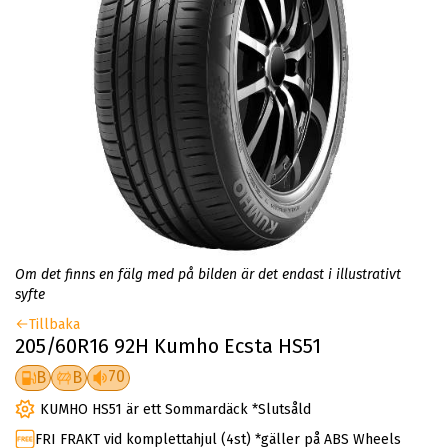
Om det finns en fälg med på bilden är det endast i illustrativt
syfte
Tillbaka
205/60R16 92H Kumho Ecsta HS51
70
B
B
KUMHO HS51 är ett Sommardäck *Slutsåld
FRI FRAKT vid komplettahjul (4st) *gäller på ABS Wheels