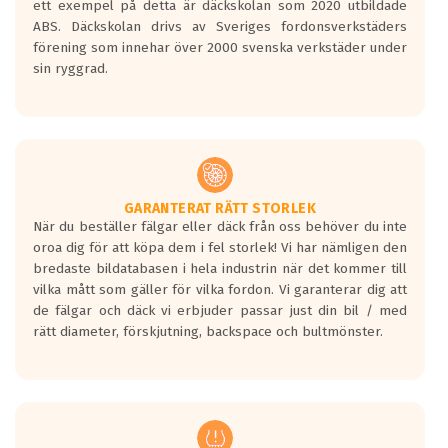
ett exempel på detta är däckskolan som 2020 utbildade
skall bromsa in på en väg där det ligger
ABS. Däckskolan drivs av Sveriges fordonsverkstäders
0.5-1.5 mm vatten.
förening som innehar över 2000 svenska verkstäder under
I 80km/h kommer skillnaden på
sin ryggrad.
bromssträckan vara fyra billängder( ca
18meter) mellan däck med betyg A
gentemot F.
Bullernivån:
Vid körning i över 50km/h brukar
rullmotståndets ljud överträffa
GARANTERAT RÄTT STORLEK
När du beställer fälgar eller däck från oss behöver du inte
motorljudet.
oroa dig för att köpa dem i fel storlek! Vi har nämligen den
På däckmärkningen kommer det finnas
bredaste bildatabasen i hela industrin när det kommer till
en symbol av ett däck med vågar. Hög
vilka mått som gäller för vilka fordon. Vi garanterar dig att
bullernivå markeras med svarta vågor
de fälgar och däck vi erbjuder passar just din bil / med
medans de vita vågorna påvisar om det är
rätt diameter, förskjutning, backspace och bultmönster.
ett tyst däck.
Ett däck med tre svarta vågor uppnår de
europeiska kraven som finns i dagsläget,
men är inte längre tillåtna enligt nya
regelverket som introduceras år 2016.