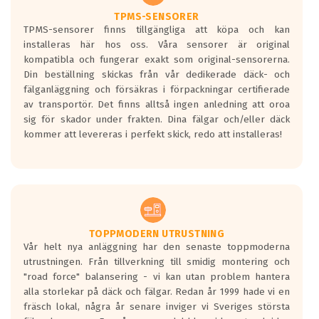
Ett däck med två svarta vågor är redan
godkända för år 2016 nya regelverk.
TPMS-SENSORER
TPMS-sensorer finns tillgängliga att köpa och kan
Ett däck med en svart våg kommer vara
installeras här hos oss. Våra sensorer är original
minst tre decibel tystare än det
kompatibla och fungerar exakt som original-sensorerna.
regelverk som börjar gälla 2016.
Din beställning skickas från vår dedikerade däck- och
fälganläggning och försäkras i förpackningar certifierade
av transportör. Det finns alltså ingen anledning att oroa
sig för skador under frakten. Dina fälgar och/eller däck
kommer att levereras i perfekt skick, redo att installeras!
TOPPMODERN UTRUSTNING
Vår helt nya anläggning har den senaste toppmoderna
utrustningen. Från tillverkning till smidig montering och
"road force" balansering - vi kan utan problem hantera
alla storlekar på däck och fälgar. Redan år 1999 hade vi en
fräsch lokal, några år senare inviger vi Sveriges största