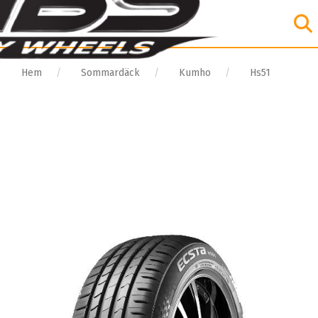
Hem
Sommardäck
Kumho
Hs51