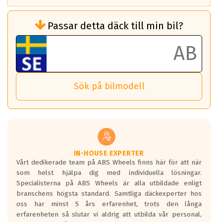
Rullmotstånd (Som har en inverkan på
Passar detta däck till min bil?
bränsleförbrukningen)
Det ska vara en betygsskala från klass A
till G för rullmotstånd.
Ett klass A däck kommer ha 6,5% bättre
bränsleförbrukning än ett klass G däck.
Det betyder att om man kör 10,000 km,
Sök på bilmodell
så sparar man 50 liter bränsle med ett
klass A däck gentemot ett klass G däck.
Detta är genomsnittet; beroende på väg
underlaget, vilken rutt du kör, samt
vilken körstil du använder.
Våtgrepp egenskaper:
IN-HOUSE EXPERTER
Vårt dedikerade team på ABS Wheels finns här för att när
Betygsskalan är satt A till F. Där A påvisar
som helst hjälpa dig med individuella lösningar.
den kortaste bromssträckan och F är den
Specialisterna på ABS Wheels är alla utbildade enligt
längsta.
branschens högsta standard. Samtliga däckexperter hos
Inga D eller G betyg delas ut för
oss har minst 5 års erfarenhet, trots den långa
personbilar och lätta lastbilar.
erfarenheten så slutar vi aldrig att utbilda vår personal,
Betyget sätts efter ett test där däcken