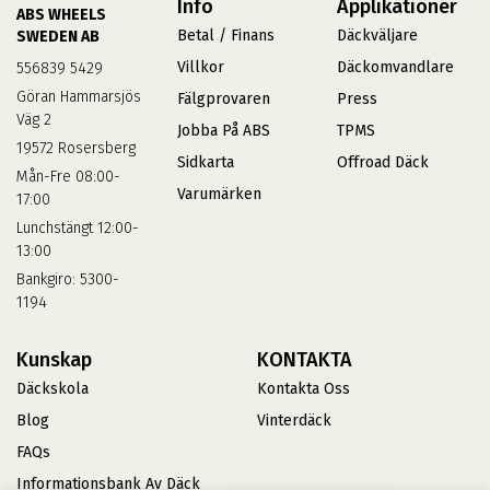
Info
Applikationer
ABS WHEELS
Betal / Finans
Däckväljare
SWEDEN AB
Villkor
Däckomvandlare
556839 5429
Göran Hammarsjös
Fälgprovaren
Press
Väg 2
Jobba På ABS
TPMS
19572 Rosersberg
Sidkarta
Offroad Däck
Mån-Fre 08:00-
Varumärken
17:00
Lunchstängt 12:00-
13:00
Bankgiro: 5300-
1194
Kunskap
KONTAKTA
Däckskola
Kontakta Oss
Blog
Vinterdäck
FAQs
Informationsbank Av Däck