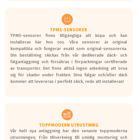
europeiska kraven som finns i dagsläget,
men är inte längre tillåtna enligt nya
regelverket som introduceras år 2016.
Ett däck med två svarta vågor är redan
godkända för år 2016 nya regelverk.
TPMS-SENSORER
TPMS-sensorer finns tillgängliga att köpa och kan
Ett däck med en svart våg kommer vara
installeras här hos oss. Våra sensorer är original
minst tre decibel tystare än det
kompatibla och fungerar exakt som original-sensorerna.
regelverk som börjar gälla 2016.
Din beställning skickas från vår dedikerade däck- och
fälganläggning och försäkras i förpackningar certifierade
av transportör. Det finns alltså ingen anledning att oroa
sig för skador under frakten. Dina fälgar och/eller däck
kommer att levereras i perfekt skick, redo att installeras!
TOPPMODERN UTRUSTNING
Vår helt nya anläggning har den senaste toppmoderna
utrustningen. Från tillverkning till smidig montering och