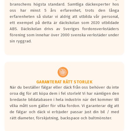
längsta.
branschens högsta standard. Samtliga däckexperter hos
Inga D eller G betyg delas ut för
oss har minst 5 års erfarenhet, trots den långa
personbilar och lätta lastbilar.
erfarenheten så slutar vi aldrig att utbilda vår personal,
Betyget sätts efter ett test där däcken
ett exempel på detta är däckskolan som 2020 utbildade
skall bromsa in på en väg där det ligger
ABS. Däckskolan drivs av Sveriges fordonsverkstäders
0.5-1.5 mm vatten.
förening som innehar över 2000 svenska verkstäder under
I 80km/h kommer skillnaden på
sin ryggrad.
bromssträckan vara fyra billängder( ca
18meter) mellan däck med betyg A
gentemot F.
Bullernivån:
Vid körning i över 50km/h brukar
rullmotståndets ljud överträffa
GARANTERAT RÄTT STORLEK
När du beställer fälgar eller däck från oss behöver du inte
motorljudet.
oroa dig för att köpa dem i fel storlek! Vi har nämligen den
På däckmärkningen kommer det finnas
bredaste bildatabasen i hela industrin när det kommer till
en symbol av ett däck med vågar. Hög
vilka mått som gäller för vilka fordon. Vi garanterar dig att
bullernivå markeras med svarta vågor
de fälgar och däck vi erbjuder passar just din bil / med
medans de vita vågorna påvisar om det är
rätt diameter, förskjutning, backspace och bultmönster.
ett tyst däck.
Ett däck med tre svarta vågor uppnår de