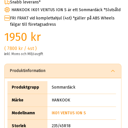
Snabb leverans*
HANKOOK IK01 VENTUS ION S är ett Sommardäck *Slutsåld
FRI FRAKT vid komplettahjul (4st) *gäller på ABS Wheels
fälgar till företagsadress
1950 kr
( 7800 kr / 4st )
inkl. Moms och Miljöavgift
Produktinformation
Produktgrupp
Sommardäck
Märke
HANKOOK
Modellnamn
IK01 VENTUS ION S
Storlek
235/45R18