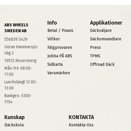
Info
Applikationer
ABS WHEELS
Betal / Finans
Däckväljare
SWEDEN AB
Villkor
Däckomvandlare
556839 5429
Göran Hammarsjös
Fälgprovaren
Press
Väg 2
Jobba På ABS
TPMS
19572 Rosersberg
Sidkarta
Offroad Däck
Mån-Fre 08:00-
Varumärken
17:00
Lunchstängt 12:00-
13:00
Bankgiro: 5300-
1194
Kunskap
KONTAKTA
Däckskola
Kontakta Oss