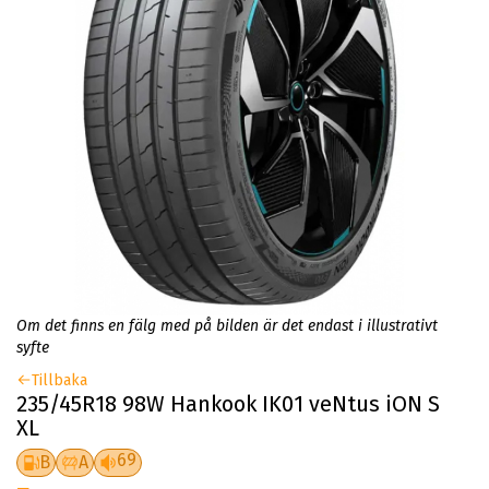
Om det finns en fälg med på bilden är det endast i illustrativt
syfte
Tillbaka
235/45R18 98W Hankook IK01 veNtus iON S
XL
69
B
A