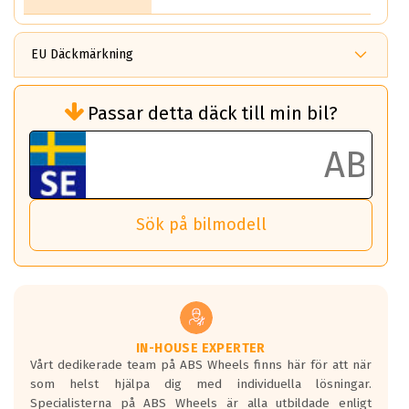
EU Däckmärkning
Rullmotstånd (Som har en inverkan på
Passar detta däck till min bil?
bränsleförbrukningen)
Det ska vara en betygsskala från klass A
till G för rullmotstånd.
Ett klass A däck kommer ha 6,5% bättre
bränsleförbrukning än ett klass G däck.
Det betyder att om man kör 10,000 km,
Sök på bilmodell
så sparar man 50 liter bränsle med ett
klass A däck gentemot ett klass G däck.
Detta är genomsnittet; beroende på väg
underlaget, vilken rutt du kör, samt
vilken körstil du använder.
Våtgrepp egenskaper:
IN-HOUSE EXPERTER
Vårt dedikerade team på ABS Wheels finns här för att när
Betygsskalan är satt A till F. Där A påvisar
som helst hjälpa dig med individuella lösningar.
den kortaste bromssträckan och F är den
Specialisterna på ABS Wheels är alla utbildade enligt