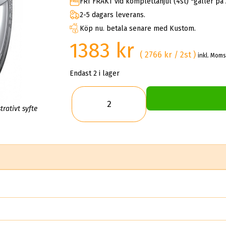
FRI FRAKT vid komplettahjul (4st) *gäller på
2-5 dagars leverans.
Köp nu. betala senare med Kustom.
1383 kr
( 2766 kr / 2st )
inkl. Moms
Endast 2 i lager
trativt syfte