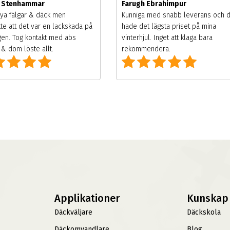
m Stenhammar
Farugh Ebrahimpur
ya fälgar & däck men
Kunniga med snabb leverans och 
te att det var en lackskada på
hade det lägsta priset på mina
gen. Tog kontakt med abs
vinterhjul. Inget att klaga bara
& dom löste allt.
rekommendera.
Applikationer
Kunskap
Däckväljare
Däckskola
Däckomvandlare
Blog