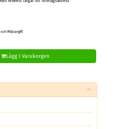
 ABS Wheels fälgar till företagsadress
 och Miljöavgift
Lägg I Varukorgen