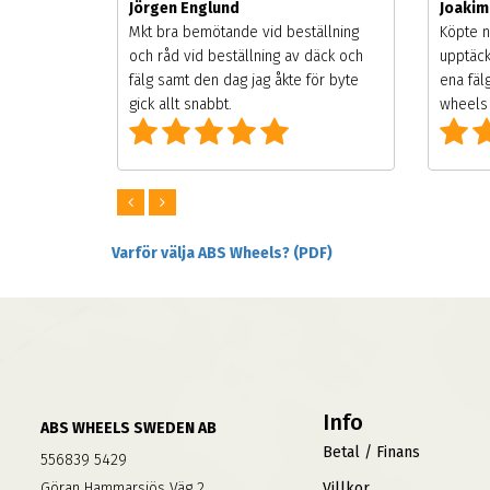
Jörgen Englund
Joaki
songen.
Mkt bra bemötande vid beställning
Köpte n
g men
och råd vid beställning av däck och
upptäck
digt
fälg samt den dag jag åkte för byte
ena fäl
om alla
gick allt snabbt.
wheels 
Varför välja ABS Wheels? (PDF)
Info
ABS WHEELS SWEDEN AB
Betal / Finans
556839 5429
Göran Hammarsjös Väg 2
Villkor