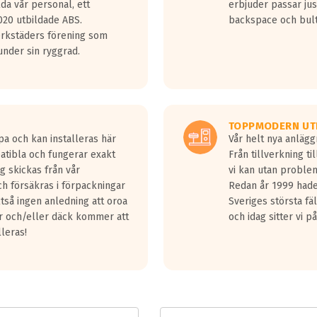
lda vår personal, ett
erbjuder passar just
jud överträffa motorljudet.
20 utbildade ABS.
backspace och bul
v ett däck med vågar. Hög bullernivå markeras med svarta vågor
erkstäders förening som
däck.
nder sin ryggrad.
 kraven som finns i dagsläget, men är inte längre tillåtna enligt nya
ör år 2016 nya regelverk.
ecibel tystare än det regelverk som börjar gälla 2016.
TOPPMODERN UT
pa och kan installeras här
Vår helt nya anläg
patibla och fungerar exakt
Från tillverkning t
g skickas från vår
vi kan utan problem
h försäkras i förpackningar
Redan år 1999 hade 
lltså ingen anledning att oroa
Sveriges största fä
ar och/eller däck kommer att
och idag sitter vi 
lleras!