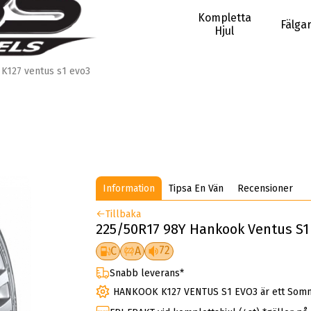
Kompletta
Fälga
Hjul
K127 ventus s1 evo3
Information
Tipsa En Vän
Recensioner
Tillbaka
225/50R17 98Y Hankook Ventus S1 
72
C
A
Snabb leverans*
HANKOOK K127 VENTUS S1 EVO3 är ett Som