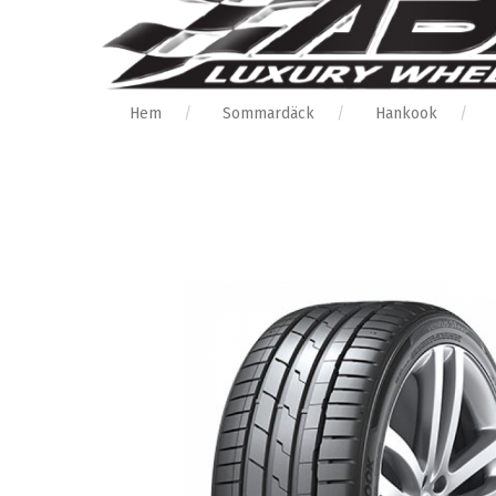
Hem
Sommardäck
Hankook