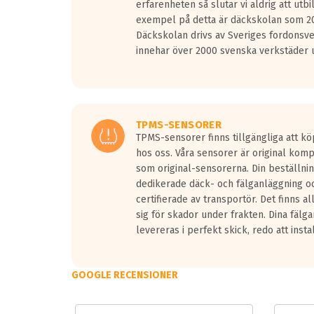
erfarenheten så slutar vi aldrig att utbi
Vid körning i över 50km/h brukar rullmotståndets l
exempel på detta är däckskolan som 20
På däckmärkningen kommer det finnas en symbol a
Däckskolan drivs av Sveriges fordonsv
medans de vita vågorna påvisar om det är ett tyst 
innehar över 2000 svenska verkstäder u
Ett däck med tre svarta vågor uppnår de europeiska
regelverket som introduceras år 2016.
Ett däck med två svarta vågor är redan godkända f
Ett däck med en svart våg kommer vara minst tre d
TPMS-SENSORER
TPMS-sensorer finns tillgängliga att kö
hos oss. Våra sensorer är original kom
som original-sensorerna. Din beställnin
dedikerade däck- och fälganläggning oc
certifierade av transportör. Det finns a
sig för skador under frakten. Dina fälg
levereras i perfekt skick, redo att insta
GOOGLE RECENSIONER