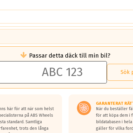
3
brukningen)
Passar detta däck till min bil?
 rullmotstånd.
brukning än ett klass G däck.
an 50 liter bränsle med ett klass A däck gentemot ett klass G däck.
Sök 
 vilken rutt du kör, samt vilken körstil du använder.
rtaste bromssträckan och F är den längsta.
tta lastbilar.
GARANTERAT RÄT
a in på en väg där det ligger 0.5-1.5 mm vatten.
ns här för att när som helst
När du beställer fä
a fyra billängder( ca 18meter) mellan däck med betyg A gentemot
Specialisterna på ABS Wheels
för att köpa dem i 
sta standard. Samtliga
bildatabasen i hela
rfarenhet, trots den långa
gäller för vilka for