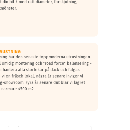
 din bil / med rätt diameter, förskjutning,
tmönster.
RUSTNING
gning har den senaste toppmoderna utrustningen.
ill smidig montering och "road force" balansering -
 hantera alla storlekar på däck och fälgar.
vi en fräsch lokal, några år senare inviger vi
lg-showroom. Fyra år senare dubblar vi lagret
på närmare 4500 m2