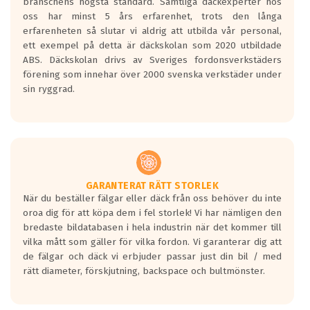
branschens högsta standard. Samtliga däckexperter hos
Inga D eller G betyg delas ut för
oss har minst 5 års erfarenhet, trots den långa
personbilar och lätta lastbilar.
erfarenheten så slutar vi aldrig att utbilda vår personal,
Betyget sätts efter ett test där däcken
ett exempel på detta är däckskolan som 2020 utbildade
skall bromsa in på en väg där det ligger
ABS. Däckskolan drivs av Sveriges fordonsverkstäders
0.5-1.5 mm vatten.
förening som innehar över 2000 svenska verkstäder under
I 80km/h kommer skillnaden på
sin ryggrad.
bromssträckan vara fyra billängder( ca
18meter) mellan däck med betyg A
gentemot F.
Bullernivån:
Vid körning i över 50km/h brukar
rullmotståndets ljud överträffa
GARANTERAT RÄTT STORLEK
När du beställer fälgar eller däck från oss behöver du inte
motorljudet.
oroa dig för att köpa dem i fel storlek! Vi har nämligen den
På däckmärkningen kommer det finnas
bredaste bildatabasen i hela industrin när det kommer till
en symbol av ett däck med vågar. Hög
vilka mått som gäller för vilka fordon. Vi garanterar dig att
bullernivå markeras med svarta vågor
de fälgar och däck vi erbjuder passar just din bil / med
medans de vita vågorna påvisar om det är
rätt diameter, förskjutning, backspace och bultmönster.
ett tyst däck.
Ett däck med tre svarta vågor uppnår de
europeiska kraven som finns i dagsläget,