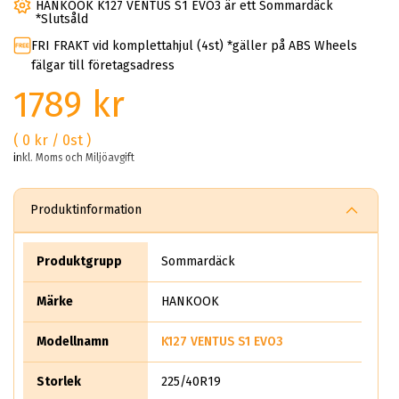
HANKOOK K127 VENTUS S1 EVO3 är ett Sommardäck
*Slutsåld
FRI FRAKT vid komplettahjul (4st) *gäller på ABS Wheels
fälgar till företagsadress
1789 kr
( 0 kr / 0st )
inkl. Moms och Miljöavgift
Produktinformation
Produktgrupp
Sommardäck
Märke
HANKOOK
Modellnamn
K127 VENTUS S1 EVO3
Storlek
225/40R19