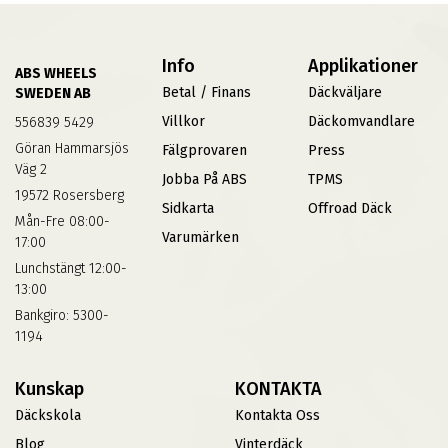
Info
Applikationer
ABS WHEELS
Betal / Finans
Däckväljare
SWEDEN AB
Villkor
Däckomvandlare
556839 5429
Göran Hammarsjös
Fälgprovaren
Press
Väg 2
Jobba På ABS
TPMS
19572 Rosersberg
Sidkarta
Offroad Däck
Mån-Fre 08:00-
Varumärken
17:00
Lunchstängt 12:00-
13:00
Bankgiro: 5300-
1194
Kunskap
KONTAKTA
Däckskola
Kontakta Oss
Blog
Vinterdäck