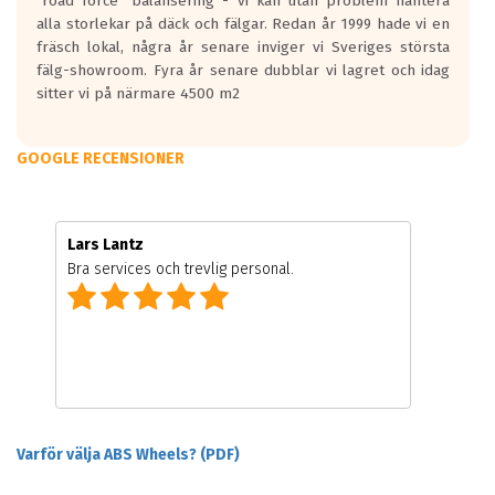
"road force" balansering - vi kan utan problem hantera
alla storlekar på däck och fälgar. Redan år 1999 hade vi en
fräsch lokal, några år senare inviger vi Sveriges största
fälg-showroom. Fyra år senare dubblar vi lagret och idag
sitter vi på närmare 4500 m2
GOOGLE RECENSIONER
Lars Lantz
Bra services och trevlig personal.
Varför välja ABS Wheels? (PDF)