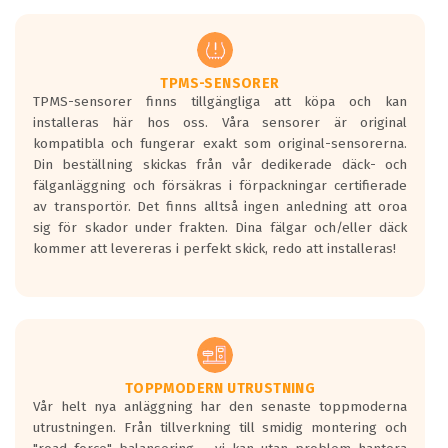
men är inte längre tillåtna enligt nya
regelverket som introduceras år 2016.
Ett däck med två svarta vågor är redan
godkända för år 2016 nya regelverk.
TPMS-SENSORER
TPMS-sensorer finns tillgängliga att köpa och kan
Ett däck med en svart våg kommer vara
installeras här hos oss. Våra sensorer är original
minst tre decibel tystare än det
kompatibla och fungerar exakt som original-sensorerna.
regelverk som börjar gälla 2016.
Din beställning skickas från vår dedikerade däck- och
fälganläggning och försäkras i förpackningar certifierade
av transportör. Det finns alltså ingen anledning att oroa
sig för skador under frakten. Dina fälgar och/eller däck
kommer att levereras i perfekt skick, redo att installeras!
TOPPMODERN UTRUSTNING
Vår helt nya anläggning har den senaste toppmoderna
utrustningen. Från tillverkning till smidig montering och