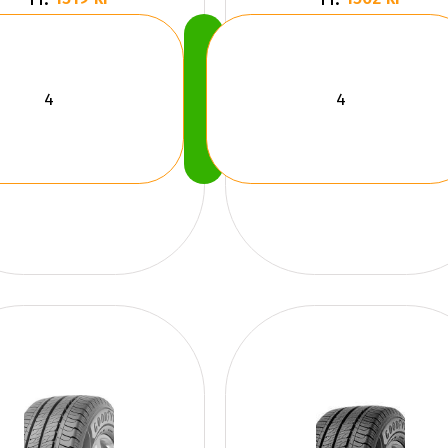
Köp
Nu