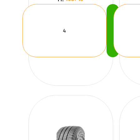
Köp
Nu