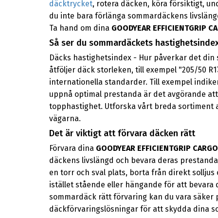
däcktrycket
, rotera däcken, köra försiktigt,
du inte bara förlänga sommardäckens livslängd
Ta hand om dina
GOODYEAR EFFICIENTGRIP C
Så ser du sommardäckets hastighetsinde
Däcks hastighetsindex - Hur påverkar det din 
åtföljer däck storleken, till exempel "205/50 R
internationella standarder. Till exempel indike
uppnå optimal prestanda är det avgörande att
topphastighet. Utforska vårt breda sortiment
vägarna.
Det är viktigt att förvara däcken rätt
Förvara dina
GOODYEAR EFFICIENTGRIP CARGO
däckens livslängd och bevara deras prestanda
en torr och sval plats, borta från direkt sollj
istället stående eller hängande för att bevar
sommardäck rätt förvaring kan du vara säker 
däckförvaringslösningar för att skydda dina 