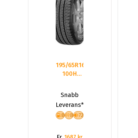
195/65R16C
100H
Goodyear
EFFICIENTGRIP
Snabb
Leverans*
B
B
72
Fr.
1687 kr