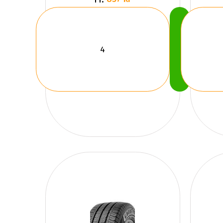
Köp
Nu