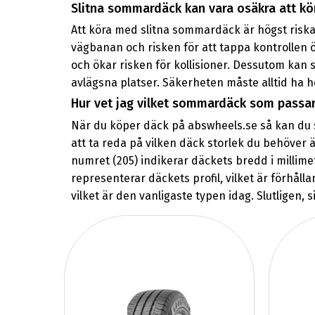
Slitna sommardäck kan vara osäkra att k
Att köra med slitna sommardäck är högst riska
vägbanan och risken för att tappa kontrollen ö
och ökar risken för kollisioner. Dessutom kan sl
avlägsna platser. Säkerheten måste alltid ha hö
Hur vet jag vilket sommardäck som passar
När du köper däck på abswheels.se så kan du sö
att ta reda på vilken däck storlek du behöver ä
numret (205) indikerar däckets bredd i millime
representerar däckets profil, vilket är förhål
vilket är den vanligaste typen idag. Slutligen, 