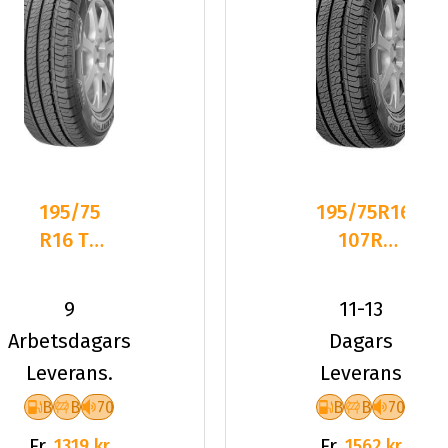
195/75
195/75R16C
R16 TL
107R
107R GY
Goodyear
EFFIGRIP
EFFICIENTGRI
9
11-13
CARGO
Arbetsdagars
Dagars
MOV
Leverans.
Leverans
B
B
70
B
B
70
Fr.
Fr.
1319 kr
1562 kr