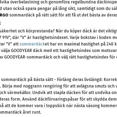
 undvika överbelastning och genomföra regelbundna däckinspe
 utan också spara pengar på lång sikt, samtidigt som du säke
ARGO
sommardäck på rätt sätt för att få ut det bästa av dera
x
säkerhet och körprestanda? När du köper däck är det viktig
17 91V", där "V" är hastighetsindexet. Varje bokstav i koden m
rar "V" att
sommardäck
et har en maximal hastighet på 240 k
 välja GOODYEAR däck med ett hastighetsindex som motsvara
 av GOODYEAR-sommardäck och välj rätt hastighetsindex för 
sommardäck på bästa sätt - Förläng deras livslängd: Korrekt 
. Börja med noggrann rengöring för att avlägsna smuts och 
us och värmekällor. Undvik att stapla däcken för att undvika 
a deras form. Använd däckförvaringspåsar för att skydda de
på att de kommer vara i toppskick när nästa säsong kommer.
sommardäck året runt.