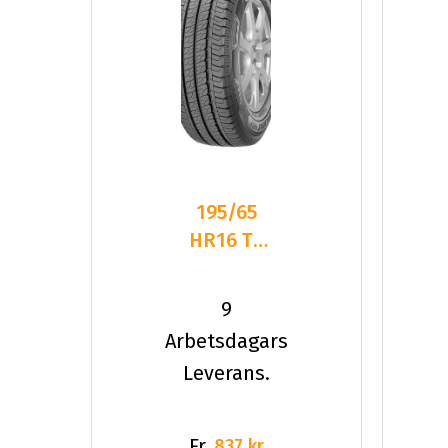
195/65
HR16 TL
100H GY
EFFIGRIP
9
CARGO
Arbetsdagars
DEMO
Leverans.
Fr.
837 kr