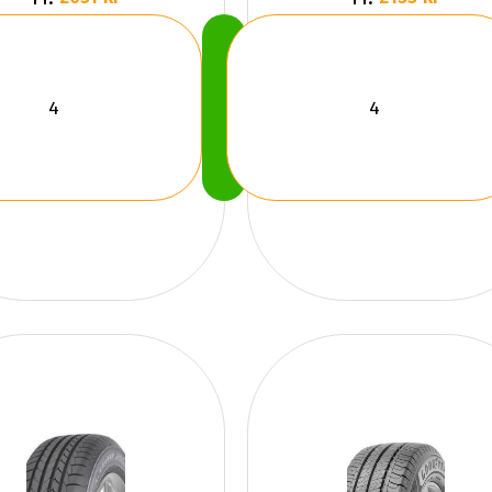
Köp
Nu