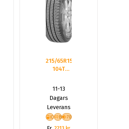
215/65R15C
104T
Goodyear
P
EFFICIENTGRIP
11-13
Dagars
Leverans
C
B
70
Fr.
2213 kr