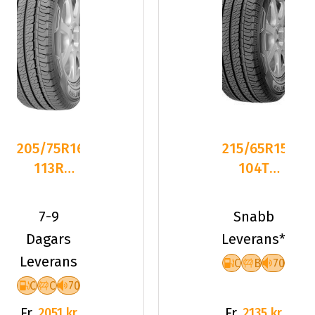
205/75R16C
215/65R15C
113R
104T
Goodyear
Goodyear
EFFICIENTGRIP
EFFICIENTGRI
7-9
Snabb
Dagars
Leverans*
Leverans
C
B
70
C
C
70
Fr.
Fr.
2051 kr
2135 kr