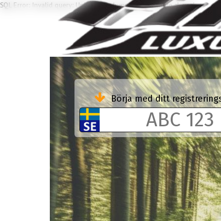
SQL Error: Invalid query: Unknown column 'EFF' in 'where clause'
Börja med ditt registreri