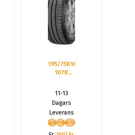
195/75R16C
107R
Goodyear
P
EFFICIENTGRIP
11-13
Dagars
Leverans
B
B
70
Fr.
1607 kr