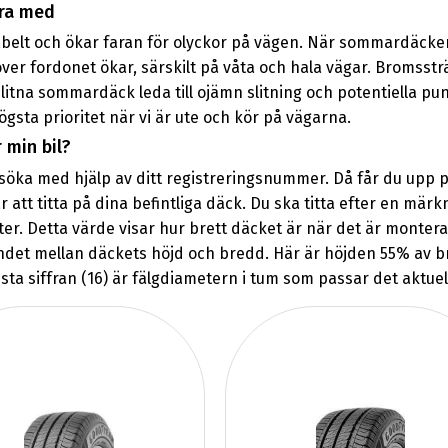
öra med
belt och ökar faran för olyckor på vägen. När sommardäcken
ver fordonet ökar, särskilt på våta och hala vägar. Bromsstr
itna sommardäck leda till ojämn slitning och potentiella punkt
gsta prioritet när vi är ute och kör på vägarna.
 min bil?
ka med hjälp av ditt registreringsnummer. Då får du upp pass
r att titta på dina befintliga däck. Du ska titta efter en mär
ter. Detta värde visar hur brett däcket är när det är montera
landet mellan däckets höjd och bredd. Här är höjden 55% av b
sista siffran (16) är fälgdiametern i tum som passar det aktue