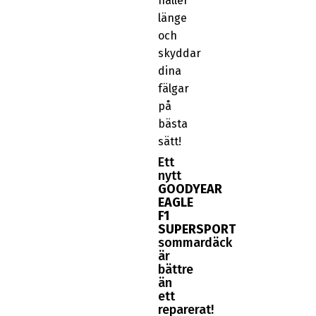
håller
länge
och
skyddar
dina
fälgar
på
bästa
sätt!
Ett
nytt
GOODYEAR
EAGLE
F1
SUPERSPORT
sommardäck
är
bättre
än
ett
reparerat!