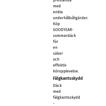
prestanda
med
enkla
underhållsåtgärder.
Köp
GOODYEAR-
sommardäck
för
en
säker
och
effektiv
körupplevelse.
Fälgkantsskydd
Däck
med
fälgkantsskydd
-