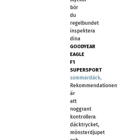
bör
du
regelbundet
inspektera
dina
GOODYEAR
EAGLE
F1
SUPERSPORT
sommardäck
.
Rekommendationen
är
att
noggrant
kontrollera
däcktrycket,
mönsterdjupet