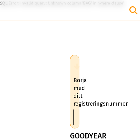
SQL Error: Invalid query: Unknown column 'EAG' in 'where clause'
Börja
med
ditt
registreringsnummer
GOODYEAR