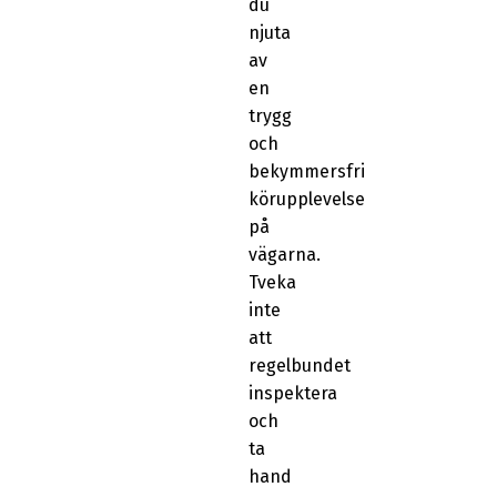
du
njuta
av
en
trygg
och
bekymmersfri
körupplevelse
på
vägarna.
Tveka
inte
att
regelbundet
inspektera
och
ta
hand