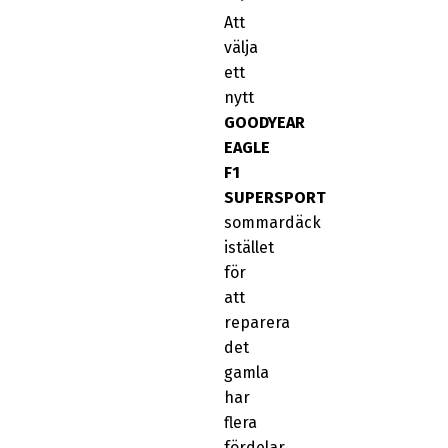
Att
välja
ett
nytt
GOODYEAR
EAGLE
F1
SUPERSPORT
sommardäck
istället
för
att
reparera
det
gamla
har
flera
fördelar.