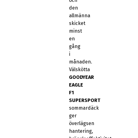
och
den
allmänna
skicket
minst
en
gång
i
månaden.
Välskötta
GOODYEAR
EAGLE
F1
SUPERSPORT
sommardäck
ger
överlägsen
hantering,