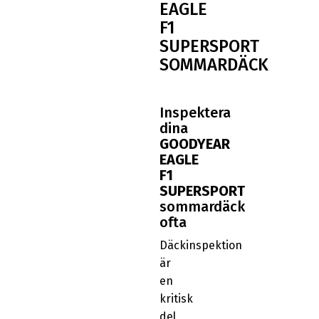
EAGLE
F1
SUPERSPORT
SOMMARDÄCK
Inspektera
dina
GOODYEAR
EAGLE
F1
SUPERSPORT
sommardäck
ofta
Däckinspektion
är
en
kritisk
del