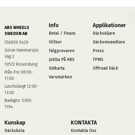
Info
Applikationer
ABS WHEELS
Betal / Finans
Däckväljare
SWEDEN AB
Villkor
Däckomvandlare
556839 5429
Göran Hammarsjös
Fälgprovaren
Press
Väg 2
Jobba På ABS
TPMS
19572 Rosersberg
Sidkarta
Offroad Däck
Mån-Fre 08:00-
Varumärken
17:00
Lunchstängt 12:00-
13:00
Bankgiro: 5300-
1194
Kunskap
KONTAKTA
Däckskola
Kontakta Oss