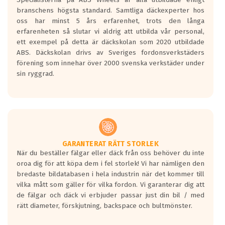
längsta.
branschens högsta standard. Samtliga däckexperter hos
Inga D eller G betyg delas ut för
oss har minst 5 års erfarenhet, trots den långa
personbilar och lätta lastbilar.
erfarenheten så slutar vi aldrig att utbilda vår personal,
Betyget sätts efter ett test där däcken
ett exempel på detta är däckskolan som 2020 utbildade
skall bromsa in på en väg där det ligger
ABS. Däckskolan drivs av Sveriges fordonsverkstäders
0.5-1.5 mm vatten.
förening som innehar över 2000 svenska verkstäder under
I 80km/h kommer skillnaden på
sin ryggrad.
bromssträckan vara fyra billängder( ca
18meter) mellan däck med betyg A
gentemot F.
Bullernivån:
Vid körning i över 50km/h brukar
rullmotståndets ljud överträffa
GARANTERAT RÄTT STORLEK
När du beställer fälgar eller däck från oss behöver du inte
motorljudet.
oroa dig för att köpa dem i fel storlek! Vi har nämligen den
På däckmärkningen kommer det finnas
bredaste bildatabasen i hela industrin när det kommer till
en symbol av ett däck med vågar. Hög
vilka mått som gäller för vilka fordon. Vi garanterar dig att
bullernivå markeras med svarta vågor
de fälgar och däck vi erbjuder passar just din bil / med
medans de vita vågorna påvisar om det är
rätt diameter, förskjutning, backspace och bultmönster.
ett tyst däck.
Ett däck med tre svarta vågor uppnår de