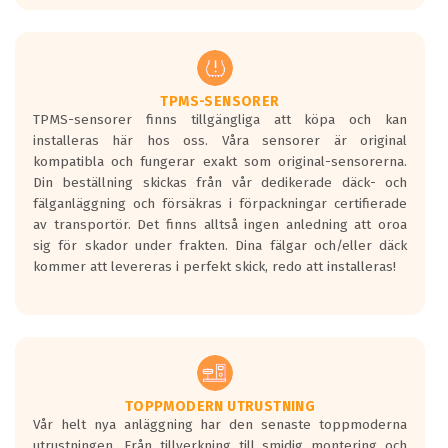
europeiska kraven som finns i dagsläget,
men är inte längre tillåtna enligt nya
regelverket som introduceras år 2016.
Ett däck med två svarta vågor är redan
godkända för år 2016 nya regelverk.
TPMS-SENSORER
TPMS-sensorer finns tillgängliga att köpa och kan
Ett däck med en svart våg kommer vara
installeras här hos oss. Våra sensorer är original
minst tre decibel tystare än det
kompatibla och fungerar exakt som original-sensorerna.
regelverk som börjar gälla 2016.
Din beställning skickas från vår dedikerade däck- och
fälganläggning och försäkras i förpackningar certifierade
av transportör. Det finns alltså ingen anledning att oroa
sig för skador under frakten. Dina fälgar och/eller däck
kommer att levereras i perfekt skick, redo att installeras!
TOPPMODERN UTRUSTNING
Vår helt nya anläggning har den senaste toppmoderna
utrustningen. Från tillverkning till smidig montering och