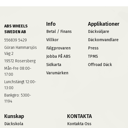
Info
Applikationer
ABS WHEELS
Betal / Finans
Däckväljare
SWEDEN AB
Villkor
Däckomvandlare
556839 5429
Göran Hammarsjös
Fälgprovaren
Press
Väg 2
Jobba På ABS
TPMS
19572 Rosersberg
Sidkarta
Offroad Däck
Mån-Fre 08:00-
Varumärken
17:00
Lunchstängt 12:00-
13:00
Bankgiro: 5300-
1194
Kunskap
KONTAKTA
Däckskola
Kontakta Oss