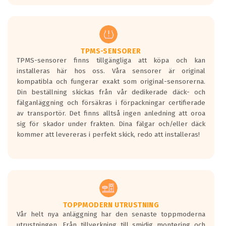
europeiska kraven som finns i dagsläget,
men är inte längre tillåtna enligt nya
regelverket som introduceras år 2016.
Ett däck med två svarta vågor är redan
godkända för år 2016 nya regelverk.
TPMS-SENSORER
TPMS-sensorer finns tillgängliga att köpa och kan
Ett däck med en svart våg kommer vara
installeras här hos oss. Våra sensorer är original
minst tre decibel tystare än det
kompatibla och fungerar exakt som original-sensorerna.
regelverk som börjar gälla 2016.
Din beställning skickas från vår dedikerade däck- och
fälganläggning och försäkras i förpackningar certifierade
av transportör. Det finns alltså ingen anledning att oroa
sig för skador under frakten. Dina fälgar och/eller däck
kommer att levereras i perfekt skick, redo att installeras!
TOPPMODERN UTRUSTNING
Vår helt nya anläggning har den senaste toppmoderna
utrustningen. Från tillverkning till smidig montering och