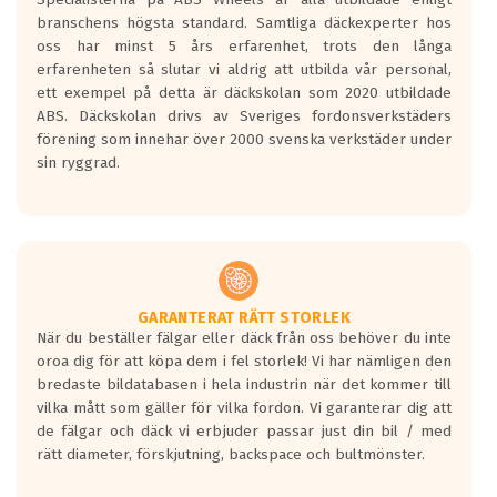
längsta.
branschens högsta standard. Samtliga däckexperter hos
Inga D eller G betyg delas ut för
oss har minst 5 års erfarenhet, trots den långa
personbilar och lätta lastbilar.
erfarenheten så slutar vi aldrig att utbilda vår personal,
Betyget sätts efter ett test där däcken
ett exempel på detta är däckskolan som 2020 utbildade
skall bromsa in på en väg där det ligger
ABS. Däckskolan drivs av Sveriges fordonsverkstäders
0.5-1.5 mm vatten.
förening som innehar över 2000 svenska verkstäder under
I 80km/h kommer skillnaden på
sin ryggrad.
bromssträckan vara fyra billängder( ca
18meter) mellan däck med betyg A
gentemot F.
Bullernivån:
Vid körning i över 50km/h brukar
rullmotståndets ljud överträffa
GARANTERAT RÄTT STORLEK
När du beställer fälgar eller däck från oss behöver du inte
motorljudet.
oroa dig för att köpa dem i fel storlek! Vi har nämligen den
På däckmärkningen kommer det finnas
bredaste bildatabasen i hela industrin när det kommer till
en symbol av ett däck med vågar. Hög
vilka mått som gäller för vilka fordon. Vi garanterar dig att
bullernivå markeras med svarta vågor
de fälgar och däck vi erbjuder passar just din bil / med
medans de vita vågorna påvisar om det är
rätt diameter, förskjutning, backspace och bultmönster.
ett tyst däck.
Ett däck med tre svarta vågor uppnår de