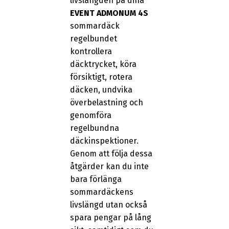
livslängden på dina
EVENT ADMONUM 4S
sommardäck
regelbundet
kontrollera
däcktrycket, köra
försiktigt, rotera
däcken, undvika
överbelastning och
genomföra
regelbundna
däckinspektioner.
Genom att följa dessa
åtgärder kan du inte
bara förlänga
sommardäckens
livslängd utan också
spara pengar på lång