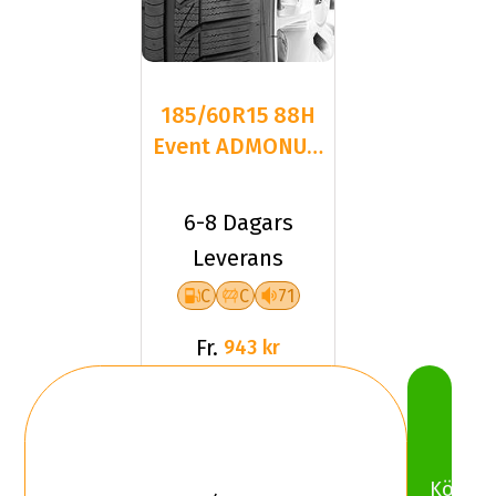
185/60R15 88H
Event ADMONUM
4S XL TL
6-8 Dagars
Leverans
C
C
71
Fr.
943 kr
Köp