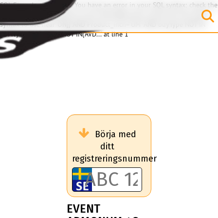
SQL Error: Invalid query: You have an error in your SQL syntax; check the
manual that corresponds to your MariaDB server version for the right
syntax to use near 'ON)) AND Product_inch='UM' AND buyType NOT IN
('OFR') AND buyType NOT IN('AVD...' at line 1
Börja med
ditt
registreringsnummer
EVENT