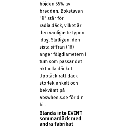
höjden 55% av
bredden. Bokstaven
"R" står för
radialdäck, vilket är
den vanligaste typen
idag. Slutligen, den
sista siffran (16)
anger fälgdiametern i
tum som passar det
aktuella däcket.
Upptäck rätt däck
storlek enkelt och
bekvämt på
abswheels.se för din
bil.
Blanda inte EVENT
sommardäck med
andra fabrikat