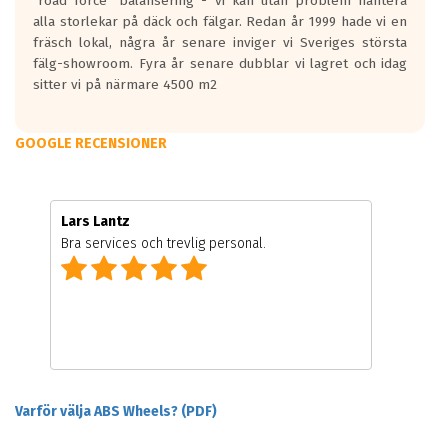
"road force" balansering - vi kan utan problem hantera
alla storlekar på däck och fälgar. Redan år 1999 hade vi en
fräsch lokal, några år senare inviger vi Sveriges största
fälg-showroom. Fyra år senare dubblar vi lagret och idag
sitter vi på närmare 4500 m2
GOOGLE RECENSIONER
Lars Lantz
Bra services och trevlig personal.
Varför välja ABS Wheels? (PDF)