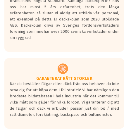
branschens högsta standard. Samtliga däckexperter hos
Inga D eller G betyg delas ut för
oss har minst 5 års erfarenhet, trots den långa
personbilar och lätta lastbilar.
erfarenheten så slutar vi aldrig att utbilda vår personal,
Betyget sätts efter ett test där däcken
ett exempel på detta är däckskolan som 2020 utbildade
skall bromsa in på en väg där det ligger
ABS. Däckskolan drivs av Sveriges fordonsverkstäders
0.5-1.5 mm vatten.
förening som innehar över 2000 svenska verkstäder under
I 80km/h kommer skillnaden på
sin ryggrad.
bromssträckan vara fyra billängder( ca
18meter) mellan däck med betyg A
gentemot F.
Bullernivån:
Vid körning i över 50km/h brukar
rullmotståndets ljud överträffa
GARANTERAT RÄTT STORLEK
När du beställer fälgar eller däck från oss behöver du inte
motorljudet.
oroa dig för att köpa dem i fel storlek! Vi har nämligen den
På däckmärkningen kommer det finnas
bredaste bildatabasen i hela industrin när det kommer till
en symbol av ett däck med vågar. Hög
vilka mått som gäller för vilka fordon. Vi garanterar dig att
bullernivå markeras med svarta vågor
de fälgar och däck vi erbjuder passar just din bil / med
medans de vita vågorna påvisar om det är
rätt diameter, förskjutning, backspace och bultmönster.
ett tyst däck.
Ett däck med tre svarta vågor uppnår de
europeiska kraven som finns i dagsläget,