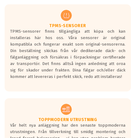
men är inte längre tillåtna enligt nya
regelverket som introduceras år 2016.
Ett däck med två svarta vågor är redan
godkända för år 2016 nya regelverk.
TPMS-SENSORER
TPMS-sensorer finns tillgängliga att köpa och kan
Ett däck med en svart våg kommer vara
installeras här hos oss. Våra sensorer är original
minst tre decibel tystare än det
kompatibla och fungerar exakt som original-sensorerna.
regelverk som börjar gälla 2016.
Din beställning skickas från vår dedikerade däck- och
fälganläggning och försäkras i förpackningar certifierade
av transportör. Det finns alltså ingen anledning att oroa
sig för skador under frakten. Dina fälgar och/eller däck
kommer att levereras i perfekt skick, redo att installeras!
TOPPMODERN UTRUSTNING
Vår helt nya anläggning har den senaste toppmoderna
utrustningen. Från tillverkning till smidig montering och