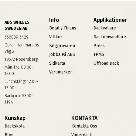
Info
Applikationer
ABS WHEELS
Betal / Finans
Däckväljare
SWEDEN AB
Villkor
Däckomvandlare
556839 5429
Göran Hammarsjös
Fälgprovaren
Press
Väg 2
Jobba På ABS
TPMS
19572 Rosersberg
Sidkarta
Offroad Däck
Mån-Fre 08:00-
Varumärken
17:00
Lunchstängt 12:00-
13:00
Bankgiro: 5300-
1194
Kunskap
KONTAKTA
Däckskola
Kontakta Oss
Blog
Vinterdäck