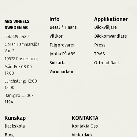
Info
Applikationer
ABS WHEELS
Betal / Finans
Däckväljare
SWEDEN AB
Villkor
Däckomvandlare
556839 5429
Göran Hammarsjös
Fälgprovaren
Press
Väg 2
Jobba På ABS
TPMS
19572 Rosersberg
Sidkarta
Offroad Däck
Mån-Fre 08:00-
Varumärken
17:00
Lunchstängt 12:00-
13:00
Bankgiro: 5300-
1194
Kunskap
KONTAKTA
Däckskola
Kontakta Oss
Blog
Vinterdäck