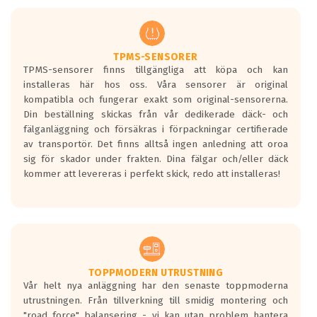
men är inte längre tillåtna enligt nya
regelverket som introduceras år 2016.
Ett däck med två svarta vågor är redan
godkända för år 2016 nya regelverk.
TPMS-SENSORER
TPMS-sensorer finns tillgängliga att köpa och kan
Ett däck med en svart våg kommer vara
installeras här hos oss. Våra sensorer är original
minst tre decibel tystare än det
kompatibla och fungerar exakt som original-sensorerna.
regelverk som börjar gälla 2016.
Din beställning skickas från vår dedikerade däck- och
fälganläggning och försäkras i förpackningar certifierade
av transportör. Det finns alltså ingen anledning att oroa
sig för skador under frakten. Dina fälgar och/eller däck
kommer att levereras i perfekt skick, redo att installeras!
TOPPMODERN UTRUSTNING
Vår helt nya anläggning har den senaste toppmoderna
utrustningen. Från tillverkning till smidig montering och
"road force" balansering - vi kan utan problem hantera