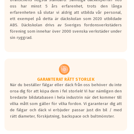
Inga D eller G betyg delas ut för
oss har minst 5 års erfarenhet, trots den långa
personbilar och lätta lastbilar.
erfarenheten så slutar vi aldrig att utbilda vår personal,
Betyget sätts efter ett test där däcken
ett exempel på detta är däckskolan som 2020 utbildade
skall bromsa in på en väg där det ligger
ABS. Däckskolan drivs av Sveriges fordonsverkstäders
0.5-1.5 mm vatten.
förening som innehar över 2000 svenska verkstäder under
I 80km/h kommer skillnaden på
sin ryggrad.
bromssträckan vara fyra billängder( ca
18meter) mellan däck med betyg A
gentemot F.
Bullernivån:
Vid körning i över 50km/h brukar
rullmotståndets ljud överträffa
GARANTERAT RÄTT STORLEK
När du beställer fälgar eller däck från oss behöver du inte
motorljudet.
oroa dig för att köpa dem i fel storlek! Vi har nämligen den
På däckmärkningen kommer det finnas
bredaste bildatabasen i hela industrin när det kommer till
en symbol av ett däck med vågar. Hög
vilka mått som gäller för vilka fordon. Vi garanterar dig att
bullernivå markeras med svarta vågor
de fälgar och däck vi erbjuder passar just din bil / med
medans de vita vågorna påvisar om det är
rätt diameter, förskjutning, backspace och bultmönster.
ett tyst däck.
Ett däck med tre svarta vågor uppnår de
europeiska kraven som finns i dagsläget,