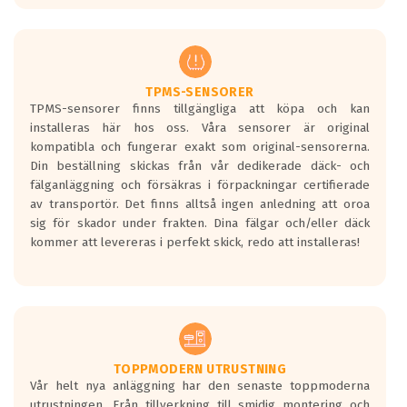
europeiska kraven som finns i dagsläget,
men är inte längre tillåtna enligt nya
regelverket som introduceras år 2016.
Ett däck med två svarta vågor är redan
godkända för år 2016 nya regelverk.
TPMS-SENSORER
TPMS-sensorer finns tillgängliga att köpa och kan
Ett däck med en svart våg kommer vara
installeras här hos oss. Våra sensorer är original
minst tre decibel tystare än det
kompatibla och fungerar exakt som original-sensorerna.
regelverk som börjar gälla 2016.
Din beställning skickas från vår dedikerade däck- och
fälganläggning och försäkras i förpackningar certifierade
av transportör. Det finns alltså ingen anledning att oroa
sig för skador under frakten. Dina fälgar och/eller däck
kommer att levereras i perfekt skick, redo att installeras!
TOPPMODERN UTRUSTNING
Vår helt nya anläggning har den senaste toppmoderna
utrustningen. Från tillverkning till smidig montering och