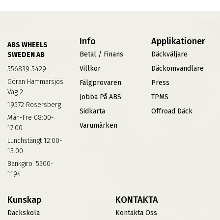
Info
Applikationer
ABS WHEELS
Betal / Finans
Däckväljare
SWEDEN AB
Villkor
Däckomvandlare
556839 5429
Göran Hammarsjös
Fälgprovaren
Press
Väg 2
Jobba På ABS
TPMS
19572 Rosersberg
Sidkarta
Offroad Däck
Mån-Fre 08:00-
Varumärken
17:00
Lunchstängt 12:00-
13:00
Bankgiro: 5300-
1194
Kunskap
KONTAKTA
Däckskola
Kontakta Oss