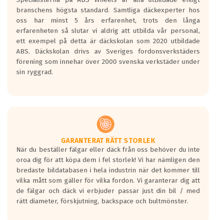
längsta.
branschens högsta standard. Samtliga däckexperter hos
Inga D eller G betyg delas ut för
oss har minst 5 års erfarenhet, trots den långa
personbilar och lätta lastbilar.
erfarenheten så slutar vi aldrig att utbilda vår personal,
Betyget sätts efter ett test där däcken
ett exempel på detta är däckskolan som 2020 utbildade
skall bromsa in på en väg där det ligger
ABS. Däckskolan drivs av Sveriges fordonsverkstäders
0.5-1.5 mm vatten.
förening som innehar över 2000 svenska verkstäder under
I 80km/h kommer skillnaden på
sin ryggrad.
bromssträckan vara fyra billängder( ca
18meter) mellan däck med betyg A
gentemot F.
Bullernivån:
Vid körning i över 50km/h brukar
rullmotståndets ljud överträffa
GARANTERAT RÄTT STORLEK
När du beställer fälgar eller däck från oss behöver du inte
motorljudet.
oroa dig för att köpa dem i fel storlek! Vi har nämligen den
På däckmärkningen kommer det finnas
bredaste bildatabasen i hela industrin när det kommer till
en symbol av ett däck med vågar. Hög
vilka mått som gäller för vilka fordon. Vi garanterar dig att
bullernivå markeras med svarta vågor
de fälgar och däck vi erbjuder passar just din bil / med
medans de vita vågorna påvisar om det är
rätt diameter, förskjutning, backspace och bultmönster.
ett tyst däck.
Ett däck med tre svarta vågor uppnår de