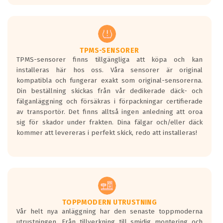
europeiska kraven som finns i dagsläget,
men är inte längre tillåtna enligt nya
regelverket som introduceras år 2016.
Ett däck med två svarta vågor är redan
godkända för år 2016 nya regelverk.
TPMS-SENSORER
TPMS-sensorer finns tillgängliga att köpa och kan
Ett däck med en svart våg kommer vara
installeras här hos oss. Våra sensorer är original
minst tre decibel tystare än det
kompatibla och fungerar exakt som original-sensorerna.
regelverk som börjar gälla 2016.
Din beställning skickas från vår dedikerade däck- och
fälganläggning och försäkras i förpackningar certifierade
av transportör. Det finns alltså ingen anledning att oroa
sig för skador under frakten. Dina fälgar och/eller däck
kommer att levereras i perfekt skick, redo att installeras!
TOPPMODERN UTRUSTNING
Vår helt nya anläggning har den senaste toppmoderna
utrustningen. Från tillverkning till smidig montering och