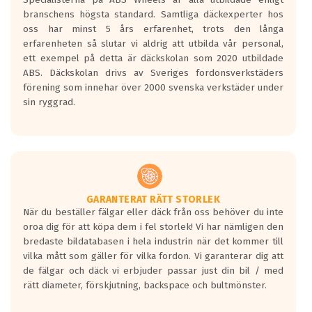
längsta.
branschens högsta standard. Samtliga däckexperter hos
Inga D eller G betyg delas ut för
oss har minst 5 års erfarenhet, trots den långa
personbilar och lätta lastbilar.
erfarenheten så slutar vi aldrig att utbilda vår personal,
Betyget sätts efter ett test där däcken
ett exempel på detta är däckskolan som 2020 utbildade
skall bromsa in på en väg där det ligger
ABS. Däckskolan drivs av Sveriges fordonsverkstäders
0.5-1.5 mm vatten.
förening som innehar över 2000 svenska verkstäder under
I 80km/h kommer skillnaden på
sin ryggrad.
bromssträckan vara fyra billängder( ca
18meter) mellan däck med betyg A
gentemot F.
Bullernivån:
Vid körning i över 50km/h brukar
rullmotståndets ljud överträffa
GARANTERAT RÄTT STORLEK
När du beställer fälgar eller däck från oss behöver du inte
motorljudet.
oroa dig för att köpa dem i fel storlek! Vi har nämligen den
På däckmärkningen kommer det finnas
bredaste bildatabasen i hela industrin när det kommer till
en symbol av ett däck med vågar. Hög
vilka mått som gäller för vilka fordon. Vi garanterar dig att
bullernivå markeras med svarta vågor
de fälgar och däck vi erbjuder passar just din bil / med
medans de vita vågorna påvisar om det är
rätt diameter, förskjutning, backspace och bultmönster.
ett tyst däck.
Ett däck med tre svarta vågor uppnår de