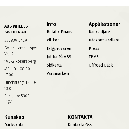
Info
Applikationer
ABS WHEELS
Betal / Finans
Däckväljare
SWEDEN AB
Villkor
Däckomvandlare
556839 5429
Göran Hammarsjös
Fälgprovaren
Press
Väg 2
Jobba På ABS
TPMS
19572 Rosersberg
Sidkarta
Offroad Däck
Mån-Fre 08:00-
Varumärken
17:00
Lunchstängt 12:00-
13:00
Bankgiro: 5300-
1194
Kunskap
KONTAKTA
Däckskola
Kontakta Oss