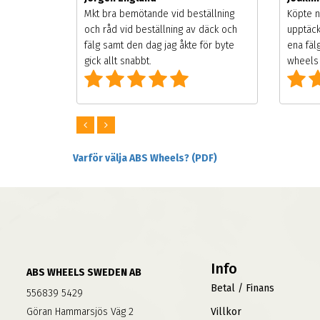
songen.
Mkt bra bemötande vid beställning
Köpte n
g men
och råd vid beställning av däck och
upptäck
digt
fälg samt den dag jag åkte för byte
ena fäl
om alla
gick allt snabbt.
wheels 
Varför välja ABS Wheels? (PDF)
Info
ABS WHEELS SWEDEN AB
Betal / Finans
556839 5429
Göran Hammarsjös Väg 2
Villkor