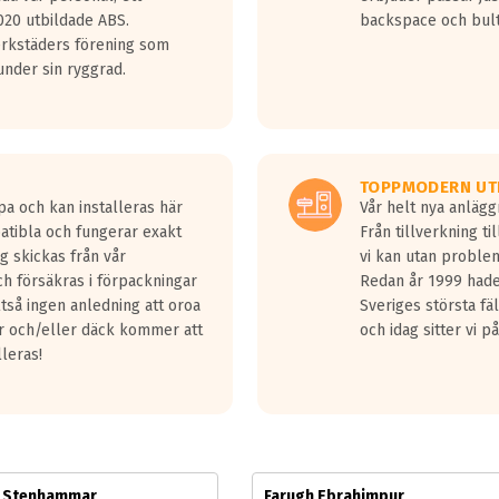
jud överträffa motorljudet.
20 utbildade ABS.
backspace och bul
v ett däck med vågar. Hög bullernivå markeras med svarta vågor
erkstäders förening som
däck.
nder sin ryggrad.
 kraven som finns i dagsläget, men är inte längre tillåtna enligt nya
ör år 2016 nya regelverk.
ecibel tystare än det regelverk som börjar gälla 2016.
TOPPMODERN UT
pa och kan installeras här
Vår helt nya anläg
patibla och fungerar exakt
Från tillverkning t
g skickas från vår
vi kan utan problem
h försäkras i förpackningar
Redan år 1999 hade 
lltså ingen anledning att oroa
Sveriges största fä
ar och/eller däck kommer att
och idag sitter vi 
lleras!
m Stenhammar
Farugh Ebrahimpur