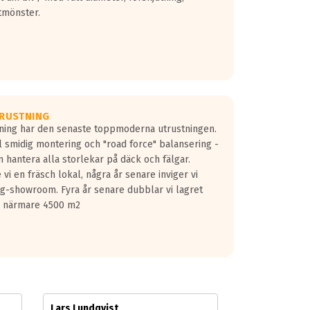
tmönster.
RUSTNING
gning har den senaste toppmoderna utrustningen.
ill smidig montering och "road force" balansering -
 hantera alla storlekar på däck och fälgar.
vi en fräsch lokal, några år senare inviger vi
lg-showroom. Fyra år senare dubblar vi lagret
på närmare 4500 m2
Lars Lundqvist