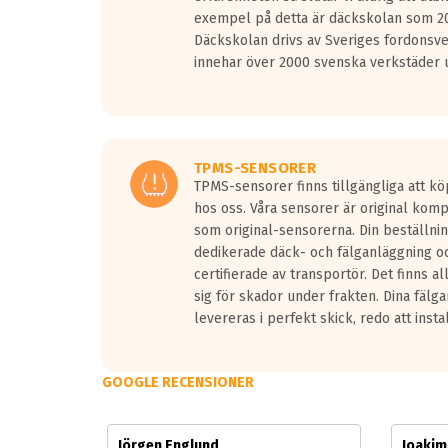
Vid körning i över 50km/h brukar rullmotståndets l
exempel på detta är däckskolan som 20
På däckmärkningen kommer det finnas en symbol a
Däckskolan drivs av Sveriges fordonsv
medans de vita vågorna påvisar om det är ett tyst 
innehar över 2000 svenska verkstäder u
Ett däck med tre svarta vågor uppnår de europeiska
regelverket som introduceras år 2016.
Ett däck med två svarta vågor är redan godkända f
Ett däck med en svart våg kommer vara minst tre d
TPMS-SENSORER
TPMS-sensorer finns tillgängliga att kö
hos oss. Våra sensorer är original kom
som original-sensorerna. Din beställnin
dedikerade däck- och fälganläggning oc
certifierade av transportör. Det finns a
sig för skador under frakten. Dina fälg
levereras i perfekt skick, redo att insta
GOOGLE RECENSIONER
Jörgen Englund
Joaki