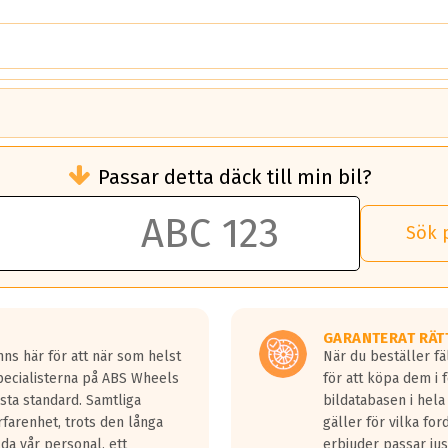
brukningen)
Passar detta däck till min bil?
 rullmotstånd.
brukning än ett klass G däck.
an 50 liter bränsle med ett klass A däck gentemot ett klass G däck.
Sök 
 vilken rutt du kör, samt vilken körstil du använder.
rtaste bromssträckan och F är den längsta.
tta lastbilar.
GARANTERAT RÄT
a in på en väg där det ligger 0.5-1.5 mm vatten.
ns här för att när som helst
När du beställer fä
a fyra billängder( ca 18meter) mellan däck med betyg A gentemot
Specialisterna på ABS Wheels
för att köpa dem i 
sta standard. Samtliga
bildatabasen i hela
rfarenhet, trots den långa
gäller för vilka for
lda vår personal, ett
erbjuder passar just