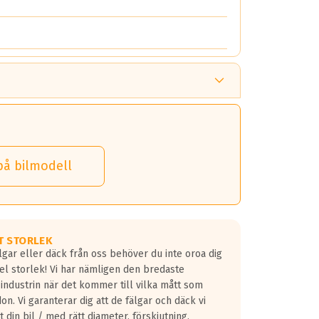
på bilmodell
T STORLEK
lgar eller däck från oss behöver du inte oroa dig
fel storlek! Vi har nämligen den bredaste
 industrin när det kommer till vilka mått som
don. Vi garanterar dig att de fälgar och däck vi
 din bil / med rätt diameter, förskjutning,