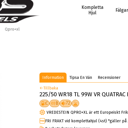
Kompletta
Fälga
Hjul
Qpro+xl
Information
Tipsa En Vän
Recensioner
Tillbaka
225/50 WR18 TL 99W VR QUATRAC 
72
C
B
VREDESTEIN QPRO+XL är ett Europeiskt Frik
FRI FRAKT vid komplettahjul (4st) *gäller på