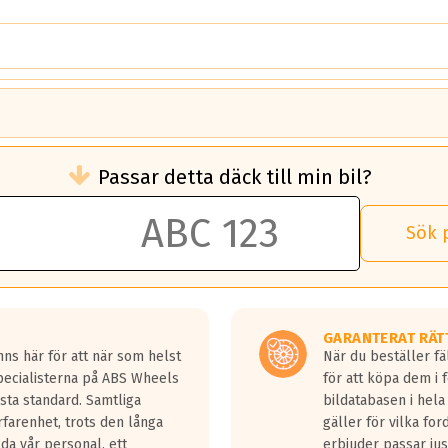
brukningen)
Passar detta däck till min bil?
 rullmotstånd.
brukning än ett klass G däck.
an 50 liter bränsle med ett klass A däck gentemot ett klass G däck.
Sök 
 vilken rutt du kör, samt vilken körstil du använder.
rtaste bromssträckan och F är den längsta.
tta lastbilar.
GARANTERAT RÄT
a in på en väg där det ligger 0.5-1.5 mm vatten.
ns här för att när som helst
När du beställer fä
a fyra billängder( ca 18meter) mellan däck med betyg A gentemot
Specialisterna på ABS Wheels
för att köpa dem i 
sta standard. Samtliga
bildatabasen i hela
rfarenhet, trots den långa
gäller för vilka for
lda vår personal, ett
erbjuder passar just