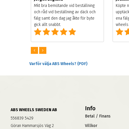
songen.
Mkt bra bemötande vid beställning
Köpte n
g men
och råd vid beställning av däck och
upptäck
digt
fälg samt den dag jag åkte för byte
ena fäl
om alla
gick allt snabbt.
wheels 
Varför välja ABS Wheels? (PDF)
Info
ABS WHEELS SWEDEN AB
Betal / Finans
556839 5429
Göran Hammarsjös Väg 2
Villkor