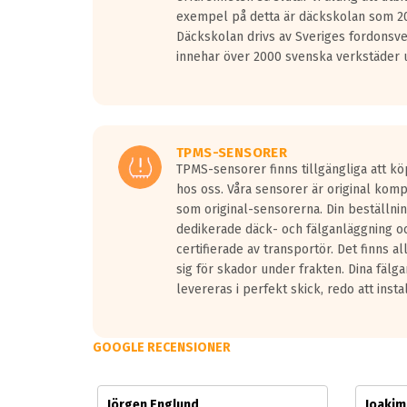
Vid körning i över 50km/h brukar rullmotståndets l
exempel på detta är däckskolan som 20
På däckmärkningen kommer det finnas en symbol a
Däckskolan drivs av Sveriges fordonsv
medans de vita vågorna påvisar om det är ett tyst 
innehar över 2000 svenska verkstäder u
Ett däck med tre svarta vågor uppnår de europeiska
regelverket som introduceras år 2016.
Ett däck med två svarta vågor är redan godkända f
Ett däck med en svart våg kommer vara minst tre d
TPMS-SENSORER
TPMS-sensorer finns tillgängliga att kö
hos oss. Våra sensorer är original kom
som original-sensorerna. Din beställnin
dedikerade däck- och fälganläggning oc
certifierade av transportör. Det finns a
sig för skador under frakten. Dina fälg
levereras i perfekt skick, redo att insta
GOOGLE RECENSIONER
Jörgen Englund
Joaki