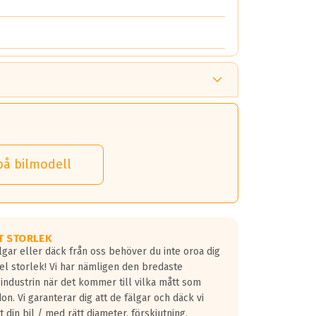
på bilmodell
T STORLEK
lgar eller däck från oss behöver du inte oroa dig
fel storlek! Vi har nämligen den bredaste
 industrin när det kommer till vilka mått som
don. Vi garanterar dig att de fälgar och däck vi
 din bil / med rätt diameter, förskjutning,