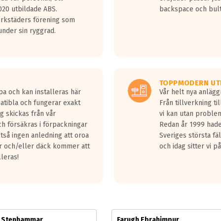
jud överträffa motorljudet.
20 utbildade ABS.
backspace och bul
v ett däck med vågar. Hög bullernivå markeras med svarta vågor
erkstäders förening som
däck.
nder sin ryggrad.
 kraven som finns i dagsläget, men är inte längre tillåtna enligt nya
ör år 2016 nya regelverk.
ecibel tystare än det regelverk som börjar gälla 2016.
TOPPMODERN UT
pa och kan installeras här
Vår helt nya anläg
patibla och fungerar exakt
Från tillverkning t
g skickas från vår
vi kan utan problem
h försäkras i förpackningar
Redan år 1999 hade 
lltså ingen anledning att oroa
Sveriges största fä
ar och/eller däck kommer att
och idag sitter vi 
lleras!
m Stenhammar
Farugh Ebrahimpur