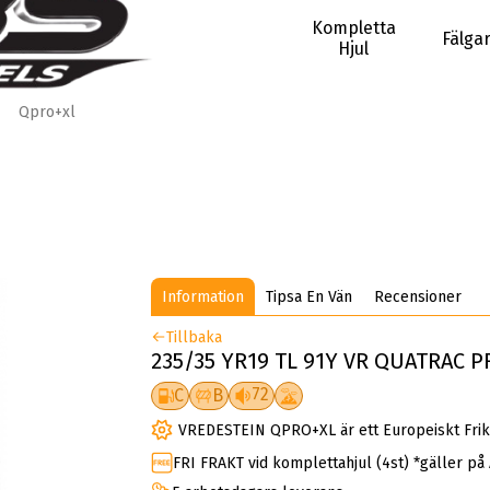
Kompletta
Fälga
Hjul
Qpro+xl
Information
Tipsa En Vän
Recensioner
Tillbaka
235/35 YR19 TL 91Y VR QUATRAC P
72
C
B
VREDESTEIN QPRO+XL är ett Europeiskt Frik
FRI FRAKT vid komplettahjul (4st) *gäller på