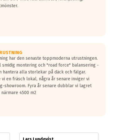
tmönster.
RUSTNING
gning har den senaste toppmoderna utrustningen.
ill smidig montering och "road force" balansering -
 hantera alla storlekar på däck och fälgar.
vi en fräsch lokal, några år senare inviger vi
lg-showroom. Fyra år senare dubblar vi lagret
på närmare 4500 m2
Lars Lundqvist