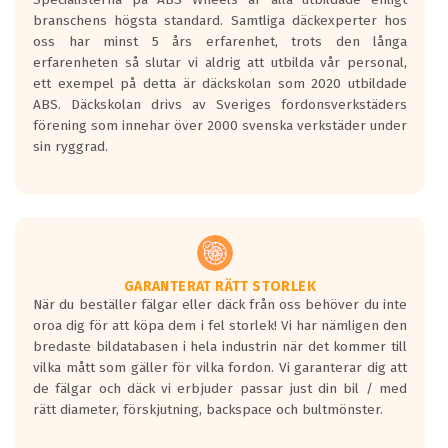
längsta.
branschens högsta standard. Samtliga däckexperter hos
Inga D eller G betyg delas ut för
oss har minst 5 års erfarenhet, trots den långa
personbilar och lätta lastbilar.
erfarenheten så slutar vi aldrig att utbilda vår personal,
Betyget sätts efter ett test där däcken
ett exempel på detta är däckskolan som 2020 utbildade
skall bromsa in på en väg där det ligger
ABS. Däckskolan drivs av Sveriges fordonsverkstäders
0.5-1.5 mm vatten.
förening som innehar över 2000 svenska verkstäder under
I 80km/h kommer skillnaden på
sin ryggrad.
bromssträckan vara fyra billängder( ca
18meter) mellan däck med betyg A
gentemot F.
Bullernivån:
Vid körning i över 50km/h brukar
rullmotståndets ljud överträffa
GARANTERAT RÄTT STORLEK
När du beställer fälgar eller däck från oss behöver du inte
motorljudet.
oroa dig för att köpa dem i fel storlek! Vi har nämligen den
På däckmärkningen kommer det finnas
bredaste bildatabasen i hela industrin när det kommer till
en symbol av ett däck med vågar. Hög
vilka mått som gäller för vilka fordon. Vi garanterar dig att
bullernivå markeras med svarta vågor
de fälgar och däck vi erbjuder passar just din bil / med
medans de vita vågorna påvisar om det är
rätt diameter, förskjutning, backspace och bultmönster.
ett tyst däck.
Ett däck med tre svarta vågor uppnår de