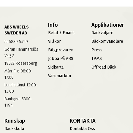
Info
Applikationer
ABS WHEELS
Betal / Finans
Däckväljare
SWEDEN AB
Villkor
Däckomvandlare
556839 5429
Göran Hammarsjös
Fälgprovaren
Press
Väg 2
Jobba På ABS
TPMS
19572 Rosersberg
Sidkarta
Offroad Däck
Mån-Fre 08:00-
Varumärken
17:00
Lunchstängt 12:00-
13:00
Bankgiro: 5300-
1194
Kunskap
KONTAKTA
Däckskola
Kontakta Oss