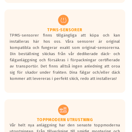
europeiska kraven som finns i dagsläget,
men är inte längre tillåtna enligt nya
regelverket som introduceras år 2016.
Ett däck med två svarta vågor är redan
godkända för år 2016 nya regelverk.
TPMS-SENSORER
TPMS-sensorer finns tillgängliga att köpa och kan
Ett däck med en svart våg kommer vara
installeras här hos oss. Våra sensorer är original
minst tre decibel tystare än det
kompatibla och fungerar exakt som original-sensorerna.
regelverk som börjar gälla 2016.
Din beställning skickas från vår dedikerade däck- och
fälganläggning och försäkras i förpackningar certifierade
av transportör. Det finns alltså ingen anledning att oroa
sig för skador under frakten. Dina fälgar och/eller däck
kommer att levereras i perfekt skick, redo att installeras!
TOPPMODERN UTRUSTNING
Vår helt nya anläggning har den senaste toppmoderna
utrustningen. Från tillverkning till smidig montering och