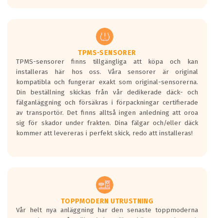
europeiska kraven som finns i dagsläget,
men är inte längre tillåtna enligt nya
regelverket som introduceras år 2016.
Ett däck med två svarta vågor är redan
godkända för år 2016 nya regelverk.
TPMS-SENSORER
TPMS-sensorer finns tillgängliga att köpa och kan
Ett däck med en svart våg kommer vara
installeras här hos oss. Våra sensorer är original
minst tre decibel tystare än det
kompatibla och fungerar exakt som original-sensorerna.
regelverk som börjar gälla 2016.
Din beställning skickas från vår dedikerade däck- och
fälganläggning och försäkras i förpackningar certifierade
av transportör. Det finns alltså ingen anledning att oroa
sig för skador under frakten. Dina fälgar och/eller däck
kommer att levereras i perfekt skick, redo att installeras!
TOPPMODERN UTRUSTNING
Vår helt nya anläggning har den senaste toppmoderna