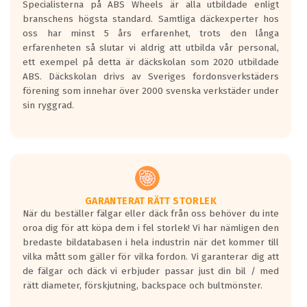
Specialisterna på ABS Wheels är alla utbildade enligt
längsta.
branschens högsta standard. Samtliga däckexperter hos
Inga D eller G betyg delas ut för
oss har minst 5 års erfarenhet, trots den långa
personbilar och lätta lastbilar.
erfarenheten så slutar vi aldrig att utbilda vår personal,
Betyget sätts efter ett test där däcken
ett exempel på detta är däckskolan som 2020 utbildade
skall bromsa in på en väg där det ligger
ABS. Däckskolan drivs av Sveriges fordonsverkstäders
0.5-1.5 mm vatten.
förening som innehar över 2000 svenska verkstäder under
I 80km/h kommer skillnaden på
sin ryggrad.
bromssträckan vara fyra billängder( ca
18meter) mellan däck med betyg A
gentemot F.
Bullernivån:
Vid körning i över 50km/h brukar
rullmotståndets ljud överträffa
GARANTERAT RÄTT STORLEK
När du beställer fälgar eller däck från oss behöver du inte
motorljudet.
oroa dig för att köpa dem i fel storlek! Vi har nämligen den
På däckmärkningen kommer det finnas
bredaste bildatabasen i hela industrin när det kommer till
en symbol av ett däck med vågar. Hög
vilka mått som gäller för vilka fordon. Vi garanterar dig att
bullernivå markeras med svarta vågor
de fälgar och däck vi erbjuder passar just din bil / med
medans de vita vågorna påvisar om det är
rätt diameter, förskjutning, backspace och bultmönster.
ett tyst däck.
Ett däck med tre svarta vågor uppnår de