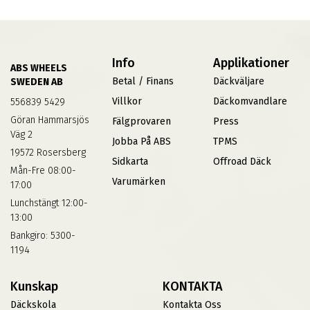
Info
Applikationer
ABS WHEELS
Betal / Finans
Däckväljare
SWEDEN AB
Villkor
Däckomvandlare
556839 5429
Göran Hammarsjös
Fälgprovaren
Press
Väg 2
Jobba På ABS
TPMS
19572 Rosersberg
Sidkarta
Offroad Däck
Mån-Fre 08:00-
Varumärken
17:00
Lunchstängt 12:00-
13:00
Bankgiro: 5300-
1194
Kunskap
KONTAKTA
Däckskola
Kontakta Oss