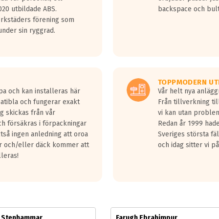
jud överträffa motorljudet.
20 utbildade ABS.
backspace och bul
v ett däck med vågar. Hög bullernivå markeras med svarta vågor
erkstäders förening som
däck.
nder sin ryggrad.
 kraven som finns i dagsläget, men är inte längre tillåtna enligt nya
ör år 2016 nya regelverk.
ecibel tystare än det regelverk som börjar gälla 2016.
TOPPMODERN UT
pa och kan installeras här
Vår helt nya anläg
patibla och fungerar exakt
Från tillverkning t
g skickas från vår
vi kan utan problem
h försäkras i förpackningar
Redan år 1999 hade 
lltså ingen anledning att oroa
Sveriges största fä
ar och/eller däck kommer att
och idag sitter vi 
lleras!
m Stenhammar
Farugh Ebrahimpur