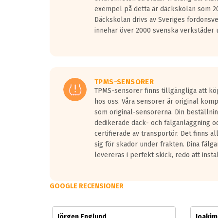
Vid körning i över 50km/h brukar rullmotståndets l
exempel på detta är däckskolan som 20
På däckmärkningen kommer det finnas en symbol a
Däckskolan drivs av Sveriges fordonsv
medans de vita vågorna påvisar om det är ett tyst 
innehar över 2000 svenska verkstäder u
Ett däck med tre svarta vågor uppnår de europeiska
regelverket som introduceras år 2016.
Ett däck med två svarta vågor är redan godkända f
Ett däck med en svart våg kommer vara minst tre d
TPMS-SENSORER
TPMS-sensorer finns tillgängliga att kö
hos oss. Våra sensorer är original kom
som original-sensorerna. Din beställnin
dedikerade däck- och fälganläggning oc
certifierade av transportör. Det finns a
sig för skador under frakten. Dina fälg
levereras i perfekt skick, redo att insta
GOOGLE RECENSIONER
Jörgen Englund
Joaki