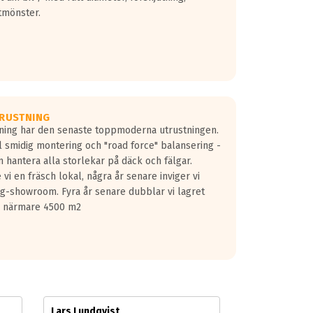
tmönster.
RUSTNING
gning har den senaste toppmoderna utrustningen.
ill smidig montering och "road force" balansering -
 hantera alla storlekar på däck och fälgar.
vi en fräsch lokal, några år senare inviger vi
lg-showroom. Fyra år senare dubblar vi lagret
på närmare 4500 m2
Lars Lundqvist