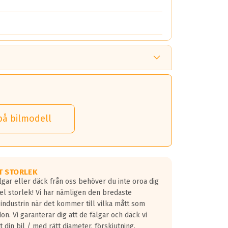
på bilmodell
T STORLEK
lgar eller däck från oss behöver du inte oroa dig
fel storlek! Vi har nämligen den bredaste
 industrin när det kommer till vilka mått som
don. Vi garanterar dig att de fälgar och däck vi
 din bil / med rätt diameter, förskjutning,