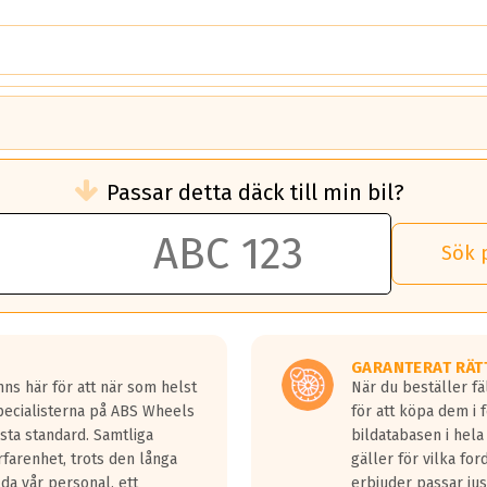
brukningen)
Passar detta däck till min bil?
 rullmotstånd.
brukning än ett klass G däck.
an 50 liter bränsle med ett klass A däck gentemot ett klass G däck.
Sök 
 vilken rutt du kör, samt vilken körstil du använder.
rtaste bromssträckan och F är den längsta.
tta lastbilar.
GARANTERAT RÄT
a in på en väg där det ligger 0.5-1.5 mm vatten.
ns här för att när som helst
När du beställer fä
a fyra billängder( ca 18meter) mellan däck med betyg A gentemot
Specialisterna på ABS Wheels
för att köpa dem i 
sta standard. Samtliga
bildatabasen i hela
rfarenhet, trots den långa
gäller för vilka for
lda vår personal, ett
erbjuder passar just