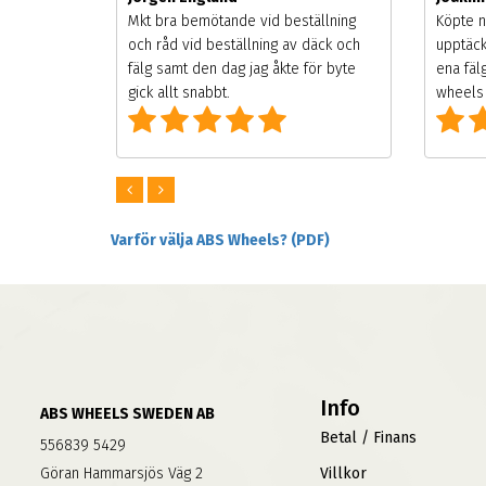
songen.
Mkt bra bemötande vid beställning
Köpte n
g men
och råd vid beställning av däck och
upptäck
digt
fälg samt den dag jag åkte för byte
ena fäl
om alla
gick allt snabbt.
wheels 
Varför välja ABS Wheels? (PDF)
Info
ABS WHEELS SWEDEN AB
Betal / Finans
556839 5429
Göran Hammarsjös Väg 2
Villkor