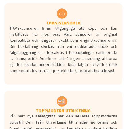
men är inte längre tillåtna enligt nya
regelverket som introduceras år 2016.
Ett däck med två svarta vågor är redan
godkända för år 2016 nya regelverk.
TPMS-SENSORER
TPMS-sensorer finns tillgängliga att köpa och kan
Ett däck med en svart våg kommer vara
installeras här hos oss. Våra sensorer är original
minst tre decibel tystare än det
kompatibla och fungerar exakt som original-sensorerna.
regelverk som börjar gälla 2016.
Din beställning skickas från vår dedikerade däck- och
fälganläggning och försäkras i förpackningar certifierade
av transportör. Det finns alltså ingen anledning att oroa
sig för skador under frakten. Dina fälgar och/eller däck
kommer att levereras i perfekt skick, redo att installeras!
TOPPMODERN UTRUSTNING
Vår helt nya anläggning har den senaste toppmoderna
utrustningen. Från tillverkning till smidig montering och
"road force" balansering - vi kan utan problem hantera