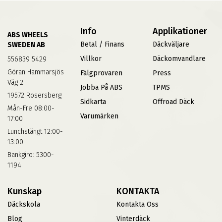
Info
Applikationer
ABS WHEELS
Betal / Finans
Däckväljare
SWEDEN AB
Villkor
Däckomvandlare
556839 5429
Göran Hammarsjös
Fälgprovaren
Press
Väg 2
Jobba På ABS
TPMS
19572 Rosersberg
Sidkarta
Offroad Däck
Mån-Fre 08:00-
Varumärken
17:00
Lunchstängt 12:00-
13:00
Bankgiro: 5300-
1194
Kunskap
KONTAKTA
Däckskola
Kontakta Oss
Blog
Vinterdäck