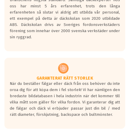
Inga D eller G betyg delas ut för
oss har minst 5 års erfarenhet, trots den långa
personbilar och lätta lastbilar.
erfarenheten så slutar vi aldrig att utbilda vår personal,
Betyget sätts efter ett test där däcken
ett exempel på detta är däckskolan som 2020 utbildade
skall bromsa in på en väg där det ligger
ABS. Däckskolan drivs av Sveriges fordonsverkstäders
0.5-1.5 mm vatten.
förening som innehar över 2000 svenska verkstäder under
I 80km/h kommer skillnaden på
sin ryggrad.
bromssträckan vara fyra billängder( ca
18meter) mellan däck med betyg A
gentemot F.
Bullernivån:
Vid körning i över 50km/h brukar
rullmotståndets ljud överträffa
GARANTERAT RÄTT STORLEK
När du beställer fälgar eller däck från oss behöver du inte
motorljudet.
oroa dig för att köpa dem i fel storlek! Vi har nämligen den
På däckmärkningen kommer det finnas
bredaste bildatabasen i hela industrin när det kommer till
en symbol av ett däck med vågar. Hög
vilka mått som gäller för vilka fordon. Vi garanterar dig att
bullernivå markeras med svarta vågor
de fälgar och däck vi erbjuder passar just din bil / med
medans de vita vågorna påvisar om det är
rätt diameter, förskjutning, backspace och bultmönster.
ett tyst däck.
Ett däck med tre svarta vågor uppnår de
europeiska kraven som finns i dagsläget,