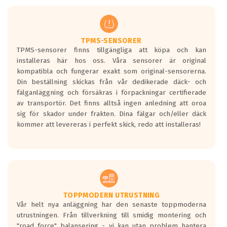
men är inte längre tillåtna enligt nya
regelverket som introduceras år 2016.
Ett däck med två svarta vågor är redan
godkända för år 2016 nya regelverk.
TPMS-SENSORER
TPMS-sensorer finns tillgängliga att köpa och kan
Ett däck med en svart våg kommer vara
installeras här hos oss. Våra sensorer är original
minst tre decibel tystare än det
kompatibla och fungerar exakt som original-sensorerna.
regelverk som börjar gälla 2016.
Din beställning skickas från vår dedikerade däck- och
fälganläggning och försäkras i förpackningar certifierade
av transportör. Det finns alltså ingen anledning att oroa
sig för skador under frakten. Dina fälgar och/eller däck
kommer att levereras i perfekt skick, redo att installeras!
TOPPMODERN UTRUSTNING
Vår helt nya anläggning har den senaste toppmoderna
utrustningen. Från tillverkning till smidig montering och
"road force" balansering - vi kan utan problem hantera