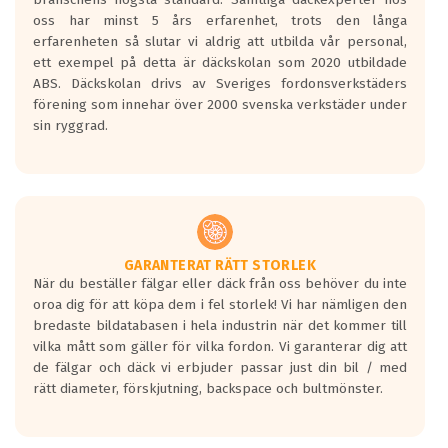
Inga D eller G betyg delas ut för
oss har minst 5 års erfarenhet, trots den långa
personbilar och lätta lastbilar.
erfarenheten så slutar vi aldrig att utbilda vår personal,
Betyget sätts efter ett test där däcken
ett exempel på detta är däckskolan som 2020 utbildade
skall bromsa in på en väg där det ligger
ABS. Däckskolan drivs av Sveriges fordonsverkstäders
0.5-1.5 mm vatten.
förening som innehar över 2000 svenska verkstäder under
I 80km/h kommer skillnaden på
sin ryggrad.
bromssträckan vara fyra billängder( ca
18meter) mellan däck med betyg A
gentemot F.
Bullernivån:
Vid körning i över 50km/h brukar
rullmotståndets ljud överträffa
GARANTERAT RÄTT STORLEK
När du beställer fälgar eller däck från oss behöver du inte
motorljudet.
oroa dig för att köpa dem i fel storlek! Vi har nämligen den
På däckmärkningen kommer det finnas
bredaste bildatabasen i hela industrin när det kommer till
en symbol av ett däck med vågar. Hög
vilka mått som gäller för vilka fordon. Vi garanterar dig att
bullernivå markeras med svarta vågor
de fälgar och däck vi erbjuder passar just din bil / med
medans de vita vågorna påvisar om det är
rätt diameter, förskjutning, backspace och bultmönster.
ett tyst däck.
Ett däck med tre svarta vågor uppnår de
europeiska kraven som finns i dagsläget,