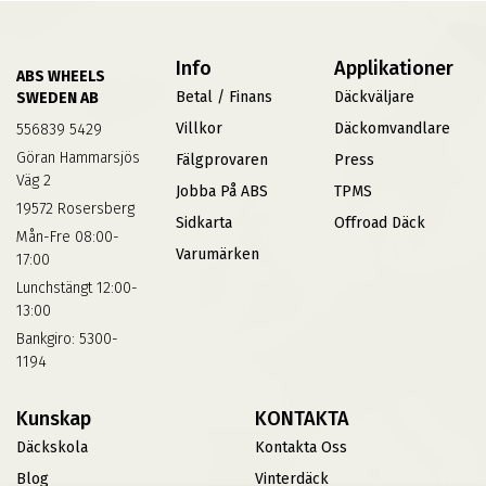
Info
Applikationer
ABS WHEELS
Betal / Finans
Däckväljare
SWEDEN AB
Villkor
Däckomvandlare
556839 5429
Göran Hammarsjös
Fälgprovaren
Press
Väg 2
Jobba På ABS
TPMS
19572 Rosersberg
Sidkarta
Offroad Däck
Mån-Fre 08:00-
Varumärken
17:00
Lunchstängt 12:00-
13:00
Bankgiro: 5300-
1194
Kunskap
KONTAKTA
Däckskola
Kontakta Oss
Blog
Vinterdäck