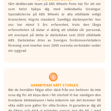
Vårt dedikerade team på ABS Wheels finns här för att när
Betygsskalan är satt A till F. Där A påvisar
som helst hjälpa dig med individuella lösningar.
den kortaste bromssträckan och F är den
Specialisterna på ABS Wheels är alla utbildade enligt
längsta.
branschens högsta standard. Samtliga däckexperter hos
Inga D eller G betyg delas ut för
oss har minst 5 års erfarenhet, trots den långa
personbilar och lätta lastbilar.
erfarenheten så slutar vi aldrig att utbilda vår personal,
Betyget sätts efter ett test där däcken
ett exempel på detta är däckskolan som 2020 utbildade
skall bromsa in på en väg där det ligger
ABS. Däckskolan drivs av Sveriges fordonsverkstäders
0.5-1.5 mm vatten.
förening som innehar över 2000 svenska verkstäder under
I 80km/h kommer skillnaden på
sin ryggrad.
bromssträckan vara fyra billängder( ca
18meter) mellan däck med betyg A
gentemot F.
Bullernivån:
Vid körning i över 50km/h brukar
rullmotståndets ljud överträffa
GARANTERAT RÄTT STORLEK
När du beställer fälgar eller däck från oss behöver du inte
motorljudet.
oroa dig för att köpa dem i fel storlek! Vi har nämligen den
På däckmärkningen kommer det finnas
bredaste bildatabasen i hela industrin när det kommer till
en symbol av ett däck med vågar. Hög
vilka mått som gäller för vilka fordon. Vi garanterar dig att
bullernivå markeras med svarta vågor
de fälgar och däck vi erbjuder passar just din bil / med