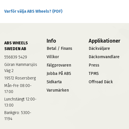
Varför välja ABS Wheels? (PDF)
Info
Applikationer
ABS WHEELS
Betal / Finans
Däckväljare
SWEDEN AB
Villkor
Däckomvandlare
556839 5429
Göran Hammarsjös
Fälgprovaren
Press
Väg 2
Jobba På ABS
TPMS
19572 Rosersberg
Sidkarta
Offroad Däck
Mån-Fre 08:00-
Varumärken
17:00
Lunchstängt 12:00-
13:00
Bankgiro: 5300-
1194