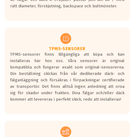
medans de vita vågorna påvisar om det är
rätt diameter, förskjutning, backspace och bultmönster.
ett tyst däck.
Ett däck med tre svarta vågor uppnår de
europeiska kraven som finns i dagsläget,
men är inte längre tillåtna enligt nya
regelverket som introduceras år 2016.
Ett däck med två svarta vågor är redan
godkända för år 2016 nya regelverk.
TPMS-SENSORER
TPMS-sensorer finns tillgängliga att köpa och kan
Ett däck med en svart våg kommer vara
installeras här hos oss. Våra sensorer är original
minst tre decibel tystare än det
kompatibla och fungerar exakt som original-sensorerna.
regelverk som börjar gälla 2016.
Din beställning skickas från vår dedikerade däck- och
fälganläggning och försäkras i förpackningar certifierade
av transportör. Det finns alltså ingen anledning att oroa
sig för skador under frakten. Dina fälgar och/eller däck
kommer att levereras i perfekt skick, redo att installeras!