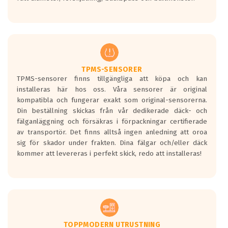
ett tyst däck.
Ett däck med tre svarta vågor uppnår de
europeiska kraven som finns i dagsläget,
men är inte längre tillåtna enligt nya
regelverket som introduceras år 2016.
Ett däck med två svarta vågor är redan
godkända för år 2016 nya regelverk.
TPMS-SENSORER
TPMS-sensorer finns tillgängliga att köpa och kan
Ett däck med en svart våg kommer vara
installeras här hos oss. Våra sensorer är original
minst tre decibel tystare än det
kompatibla och fungerar exakt som original-sensorerna.
regelverk som börjar gälla 2016.
Din beställning skickas från vår dedikerade däck- och
fälganläggning och försäkras i förpackningar certifierade
av transportör. Det finns alltså ingen anledning att oroa
sig för skador under frakten. Dina fälgar och/eller däck
kommer att levereras i perfekt skick, redo att installeras!
TOPPMODERN UTRUSTNING