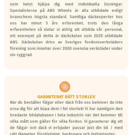
som helst hjälpa dig med individuella lösningar.
den kortaste bromssträckan och F är den
Specialisterna på ABS Wheels är alla utbildade enligt
längsta.
branschens högsta standard. Samtliga däckexperter hos
Inga D eller G betyg delas ut för
oss har minst 5 års erfarenhet, trots den långa
personbilar och lätta lastbilar.
erfarenheten så slutar vi aldrig att utbilda vår personal,
Betyget sätts efter ett test där däcken
ett exempel på detta är däckskolan som 2020 utbildade
skall bromsa in på en väg där det ligger
ABS. Däckskolan drivs av Sveriges fordonsverkstäders
0.5-1.5 mm vatten.
förening som innehar över 2000 svenska verkstäder under
I 80km/h kommer skillnaden på
sin ryggrad.
bromssträckan vara fyra billängder( ca
18meter) mellan däck med betyg A
gentemot F.
Bullernivån:
Vid körning i över 50km/h brukar
rullmotståndets ljud överträffa
GARANTERAT RÄTT STORLEK
När du beställer fälgar eller däck från oss behöver du inte
motorljudet.
oroa dig för att köpa dem i fel storlek! Vi har nämligen den
På däckmärkningen kommer det finnas
bredaste bildatabasen i hela industrin när det kommer till
en symbol av ett däck med vågar. Hög
vilka mått som gäller för vilka fordon. Vi garanterar dig att
bullernivå markeras med svarta vågor
de fälgar och däck vi erbjuder passar just din bil / med
medans de vita vågorna påvisar om det är
rätt diameter, förskjutning, backspace och bultmönster.