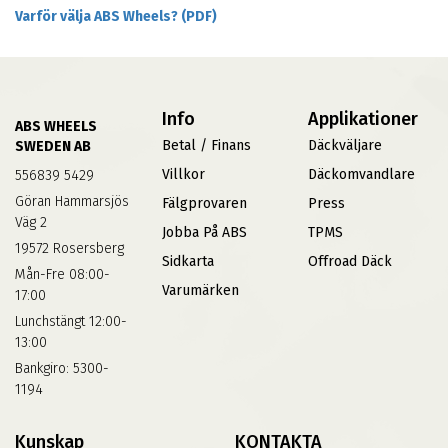
Varför välja ABS Wheels? (PDF)
Info
Applikationer
ABS WHEELS
Betal / Finans
Däckväljare
SWEDEN AB
Villkor
Däckomvandlare
556839 5429
Göran Hammarsjös
Fälgprovaren
Press
Väg 2
Jobba På ABS
TPMS
19572 Rosersberg
Sidkarta
Offroad Däck
Mån-Fre 08:00-
Varumärken
17:00
Lunchstängt 12:00-
13:00
Bankgiro: 5300-
1194
Kunskap
KONTAKTA