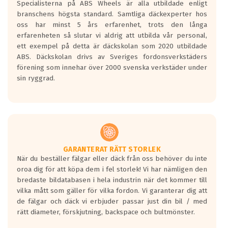
Specialisterna på ABS Wheels är alla utbildade enligt
längsta.
branschens högsta standard. Samtliga däckexperter hos
Inga D eller G betyg delas ut för
oss har minst 5 års erfarenhet, trots den långa
personbilar och lätta lastbilar.
erfarenheten så slutar vi aldrig att utbilda vår personal,
Betyget sätts efter ett test där däcken
ett exempel på detta är däckskolan som 2020 utbildade
skall bromsa in på en väg där det ligger
ABS. Däckskolan drivs av Sveriges fordonsverkstäders
0.5-1.5 mm vatten.
förening som innehar över 2000 svenska verkstäder under
I 80km/h kommer skillnaden på
sin ryggrad.
bromssträckan vara fyra billängder( ca
18meter) mellan däck med betyg A
gentemot F.
Bullernivån:
Vid körning i över 50km/h brukar
rullmotståndets ljud överträffa
GARANTERAT RÄTT STORLEK
När du beställer fälgar eller däck från oss behöver du inte
motorljudet.
oroa dig för att köpa dem i fel storlek! Vi har nämligen den
På däckmärkningen kommer det finnas
bredaste bildatabasen i hela industrin när det kommer till
en symbol av ett däck med vågar. Hög
vilka mått som gäller för vilka fordon. Vi garanterar dig att
bullernivå markeras med svarta vågor
de fälgar och däck vi erbjuder passar just din bil / med
medans de vita vågorna påvisar om det är
rätt diameter, förskjutning, backspace och bultmönster.
ett tyst däck.
Ett däck med tre svarta vågor uppnår de