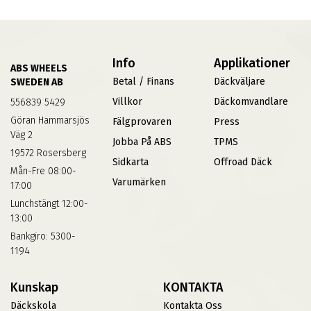
Info
Applikationer
ABS WHEELS
Betal / Finans
Däckväljare
SWEDEN AB
Villkor
Däckomvandlare
556839 5429
Göran Hammarsjös
Fälgprovaren
Press
Väg 2
Jobba På ABS
TPMS
19572 Rosersberg
Sidkarta
Offroad Däck
Mån-Fre 08:00-
Varumärken
17:00
Lunchstängt 12:00-
13:00
Bankgiro: 5300-
1194
Kunskap
KONTAKTA
Däckskola
Kontakta Oss