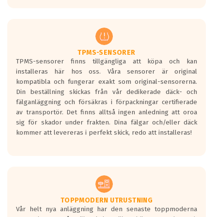
europeiska kraven som finns i dagsläget,
men är inte längre tillåtna enligt nya
regelverket som introduceras år 2016.
Ett däck med två svarta vågor är redan
godkända för år 2016 nya regelverk.
TPMS-SENSORER
TPMS-sensorer finns tillgängliga att köpa och kan
Ett däck med en svart våg kommer vara
installeras här hos oss. Våra sensorer är original
minst tre decibel tystare än det
kompatibla och fungerar exakt som original-sensorerna.
regelverk som börjar gälla 2016.
Din beställning skickas från vår dedikerade däck- och
fälganläggning och försäkras i förpackningar certifierade
av transportör. Det finns alltså ingen anledning att oroa
sig för skador under frakten. Dina fälgar och/eller däck
kommer att levereras i perfekt skick, redo att installeras!
TOPPMODERN UTRUSTNING
Vår helt nya anläggning har den senaste toppmoderna