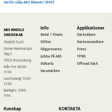
Varför välja ABS Wheels? (PDF)
Info
Applikationer
ABS WHEELS
Betal / Finans
Däckväljare
SWEDEN AB
Villkor
Däckomvandlare
556839 5429
Göran Hammarsjös
Fälgprovaren
Press
Väg 2
Jobba På ABS
TPMS
19572 Rosersberg
Sidkarta
Offroad Däck
Mån-Fre 08:00-
Varumärken
17:00
Lunchstängt 12:00-
13:00
Bankgiro: 5300-
1194
Kunskap
KONTAKTA