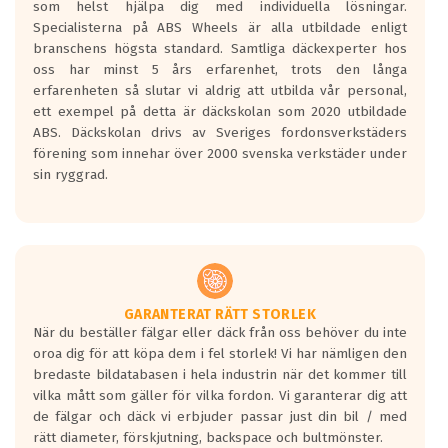
som helst hjälpa dig med individuella lösningar.
den kortaste bromssträckan och F är den
Specialisterna på ABS Wheels är alla utbildade enligt
längsta.
branschens högsta standard. Samtliga däckexperter hos
Inga D eller G betyg delas ut för
oss har minst 5 års erfarenhet, trots den långa
personbilar och lätta lastbilar.
erfarenheten så slutar vi aldrig att utbilda vår personal,
Betyget sätts efter ett test där däcken
ett exempel på detta är däckskolan som 2020 utbildade
skall bromsa in på en väg där det ligger
ABS. Däckskolan drivs av Sveriges fordonsverkstäders
0.5-1.5 mm vatten.
förening som innehar över 2000 svenska verkstäder under
I 80km/h kommer skillnaden på
sin ryggrad.
bromssträckan vara fyra billängder( ca
18meter) mellan däck med betyg A
gentemot F.
Bullernivån:
Vid körning i över 50km/h brukar
rullmotståndets ljud överträffa
GARANTERAT RÄTT STORLEK
När du beställer fälgar eller däck från oss behöver du inte
motorljudet.
oroa dig för att köpa dem i fel storlek! Vi har nämligen den
På däckmärkningen kommer det finnas
bredaste bildatabasen i hela industrin när det kommer till
en symbol av ett däck med vågar. Hög
vilka mått som gäller för vilka fordon. Vi garanterar dig att
bullernivå markeras med svarta vågor
de fälgar och däck vi erbjuder passar just din bil / med
medans de vita vågorna påvisar om det är
rätt diameter, förskjutning, backspace och bultmönster.
ett tyst däck.