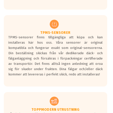
Ett däck med tre svarta vågor uppnår de
europeiska kraven som finns i dagsläget,
men är inte längre tillåtna enligt nya
regelverket som introduceras år 2016.
Ett däck med två svarta vågor är redan
godkända för år 2016 nya regelverk.
TPMS-SENSORER
TPMS-sensorer finns tillgängliga att köpa och kan
Ett däck med en svart våg kommer vara
installeras här hos oss. Våra sensorer är original
minst tre decibel tystare än det
kompatibla och fungerar exakt som original-sensorerna.
regelverk som börjar gälla 2016.
Din beställning skickas från vår dedikerade däck- och
fälganläggning och försäkras i förpackningar certifierade
av transportör. Det finns alltså ingen anledning att oroa
sig för skador under frakten. Dina fälgar och/eller däck
kommer att levereras i perfekt skick, redo att installeras!
TOPPMODERN UTRUSTNING