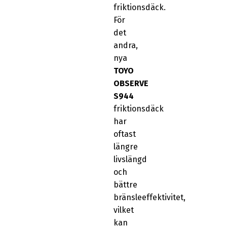
friktionsdäck.
För
det
andra,
nya
TOYO
OBSERVE
S944
friktionsdäck
har
oftast
längre
livslängd
och
bättre
bränsleeffektivitet,
vilket
kan