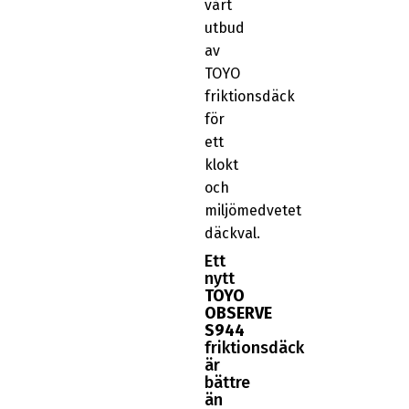
vårt
utbud
av
TOYO
friktionsdäck
för
ett
klokt
och
miljömedvetet
däckval.
Ett
nytt
TOYO
OBSERVE
S944
friktionsdäck
är
bättre
än