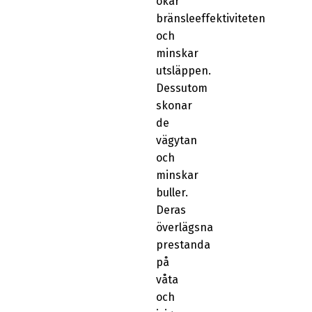
ökar
bränsleeffektiviteten
och
minskar
utsläppen.
Dessutom
skonar
de
vägytan
och
minskar
buller.
Deras
överlägsna
prestanda
på
våta
och