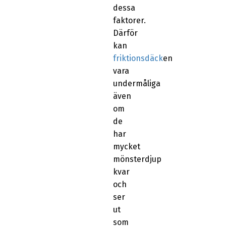
dessa
faktorer.
Därför
kan
friktionsdäck
en
vara
undermåliga
även
om
de
har
mycket
mönsterdjup
kvar
och
ser
ut
som