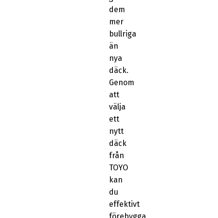
dem
mer
bullriga
än
nya
däck.
Genom
att
välja
ett
nytt
däck
från
TOYO
kan
du
effektivt
förebygga