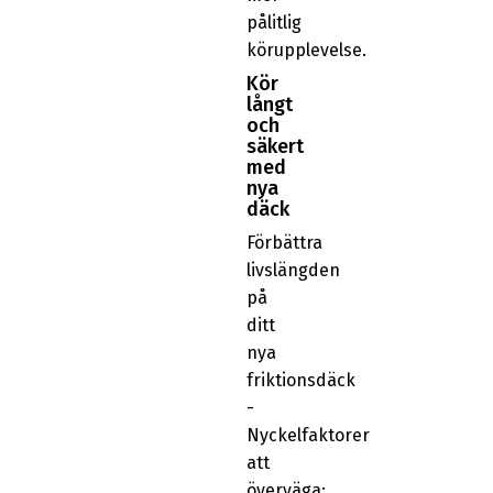
pålitlig
körupplevelse.
Kör
långt
och
säkert
med
nya
däck
Förbättra
livslängden
på
ditt
nya
friktionsdäck
-
Nyckelfaktorer
att
överväga: