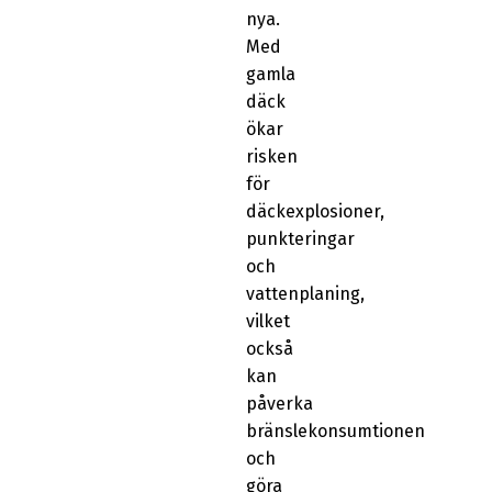
nya.
Med
gamla
däck
ökar
risken
för
däckexplosioner,
punkteringar
och
vattenplaning,
vilket
också
kan
påverka
bränslekonsumtionen
och
göra