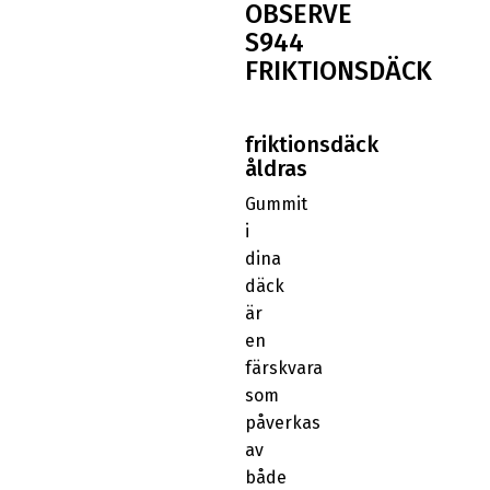
OBSERVE
S944
FRIKTIONSDÄCK
friktionsdäck
åldras
Gummit
i
dina
däck
är
en
färskvara
som
påverkas
av
både