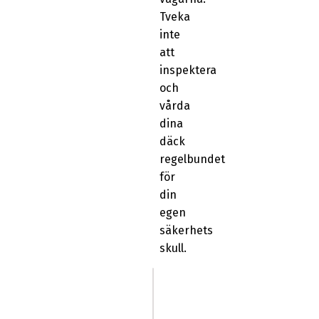
Tveka
inte
att
inspektera
och
vårda
dina
däck
regelbundet
för
din
egen
säkerhets
skull.