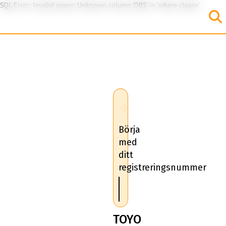
SQL Error: Invalid query: Unknown column 'OBS' in 'where clause'
Börja
med
ditt
registreringsnummer
TOYO