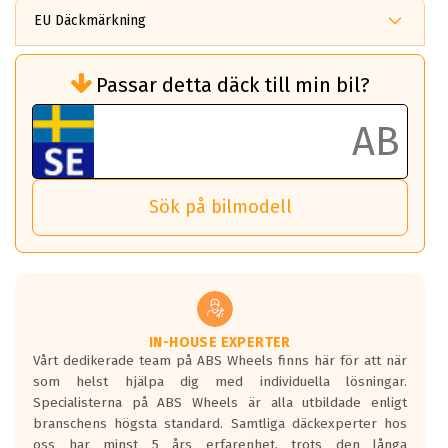
EU Däckmärkning
Rullmotstånd (Som har en inverkan på
Passar detta däck till min bil?
bränsleförbrukningen)
Det ska vara en betygsskala från klass A
till G för rullmotstånd.
Ett klass A däck kommer ha 6,5% bättre
bränsleförbrukning än ett klass G däck.
Det betyder att om man kör 10,000 km,
Sök på bilmodell
så sparar man 50 liter bränsle med ett
klass A däck gentemot ett klass G däck.
Detta är genomsnittet; beroende på väg
underlaget, vilken rutt du kör, samt
vilken körstil du använder.
Våtgrepp egenskaper:
IN-HOUSE EXPERTER
Vårt dedikerade team på ABS Wheels finns här för att när
Betygsskalan är satt A till F. Där A påvisar
som helst hjälpa dig med individuella lösningar.
den kortaste bromssträckan och F är den
Specialisterna på ABS Wheels är alla utbildade enligt
längsta.
branschens högsta standard. Samtliga däckexperter hos
Inga D eller G betyg delas ut för
oss har minst 5 års erfarenhet, trots den långa