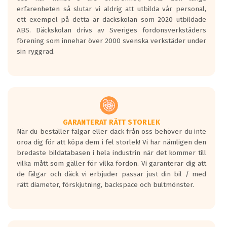
personbilar och lätta lastbilar.
erfarenheten så slutar vi aldrig att utbilda vår personal,
Betyget sätts efter ett test där däcken
ett exempel på detta är däckskolan som 2020 utbildade
skall bromsa in på en väg där det ligger
ABS. Däckskolan drivs av Sveriges fordonsverkstäders
0.5-1.5 mm vatten.
förening som innehar över 2000 svenska verkstäder under
I 80km/h kommer skillnaden på
sin ryggrad.
bromssträckan vara fyra billängder( ca
18meter) mellan däck med betyg A
gentemot F.
Bullernivån:
Vid körning i över 50km/h brukar
rullmotståndets ljud överträffa
GARANTERAT RÄTT STORLEK
När du beställer fälgar eller däck från oss behöver du inte
motorljudet.
oroa dig för att köpa dem i fel storlek! Vi har nämligen den
På däckmärkningen kommer det finnas
bredaste bildatabasen i hela industrin när det kommer till
en symbol av ett däck med vågar. Hög
vilka mått som gäller för vilka fordon. Vi garanterar dig att
bullernivå markeras med svarta vågor
de fälgar och däck vi erbjuder passar just din bil / med
medans de vita vågorna påvisar om det är
rätt diameter, förskjutning, backspace och bultmönster.
ett tyst däck.
Ett däck med tre svarta vågor uppnår de
europeiska kraven som finns i dagsläget,
men är inte längre tillåtna enligt nya