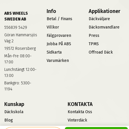
Info
Applikationer
ABS WHEELS
Betal / Finans
Däckväljare
SWEDEN AB
Villkor
Däckomvandlare
556839 5429
Göran Hammarsjös
Fälgprovaren
Press
Väg 2
Jobba På ABS
TPMS
19572 Rosersberg
Sidkarta
Offroad Däck
Mån-Fre 08:00-
Varumärken
17:00
Lunchstängt 12:00-
13:00
Bankgiro: 5300-
1194
Kunskap
KONTAKTA
Däckskola
Kontakta Oss
Blog
Vinterdäck
FAQs