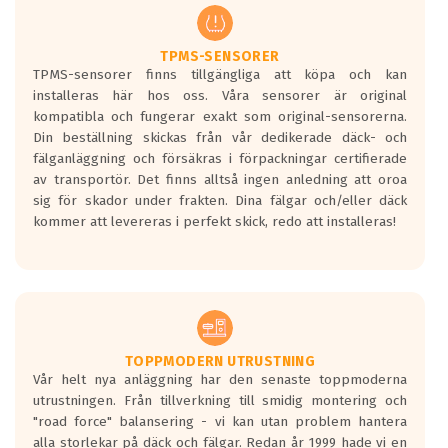
regelverket som introduceras år 2016.
Ett däck med två svarta vågor är redan
godkända för år 2016 nya regelverk.
TPMS-SENSORER
TPMS-sensorer finns tillgängliga att köpa och kan
Ett däck med en svart våg kommer vara
installeras här hos oss. Våra sensorer är original
minst tre decibel tystare än det
kompatibla och fungerar exakt som original-sensorerna.
regelverk som börjar gälla 2016.
Din beställning skickas från vår dedikerade däck- och
fälganläggning och försäkras i förpackningar certifierade
av transportör. Det finns alltså ingen anledning att oroa
sig för skador under frakten. Dina fälgar och/eller däck
kommer att levereras i perfekt skick, redo att installeras!
TOPPMODERN UTRUSTNING
Vår helt nya anläggning har den senaste toppmoderna
utrustningen. Från tillverkning till smidig montering och
"road force" balansering - vi kan utan problem hantera
alla storlekar på däck och fälgar. Redan år 1999 hade vi en