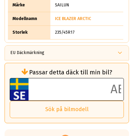
Märke
SAILUN
Modellnamn
ICE BLAZER ARCTIC
Storlek
235/45R17
EU Däckmärkning
Rullmotstånd (Som har en inverkan på
Passar detta däck till min bil?
bränsleförbrukningen)
Det ska vara en betygsskala från klass A
till G för rullmotstånd.
Ett klass A däck kommer ha 6,5% bättre
bränsleförbrukning än ett klass G däck.
Det betyder att om man kör 10,000 km,
Sök på bilmodell
så sparar man 50 liter bränsle med ett
klass A däck gentemot ett klass G däck.
Detta är genomsnittet; beroende på väg
underlaget, vilken rutt du kör, samt