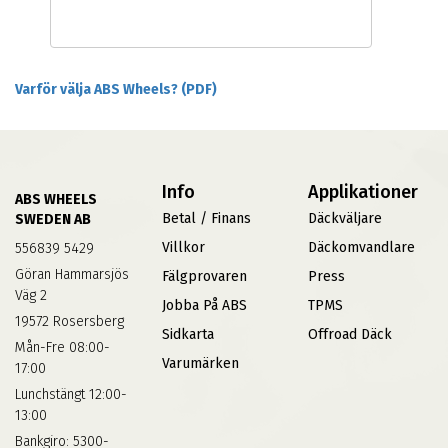
Varför välja ABS Wheels? (PDF)
Info
Applikationer
ABS WHEELS
Betal / Finans
Däckväljare
SWEDEN AB
Villkor
Däckomvandlare
556839 5429
Göran Hammarsjös
Fälgprovaren
Press
Väg 2
Jobba På ABS
TPMS
19572 Rosersberg
Sidkarta
Offroad Däck
Mån-Fre 08:00-
Varumärken
17:00
Lunchstängt 12:00-
13:00
Bankgiro: 5300-