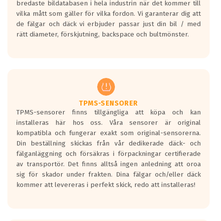
bredaste bildatabasen i hela industrin när det kommer till
en symbol av ett däck med vågar. Hög
vilka mått som gäller för vilka fordon. Vi garanterar dig att
bullernivå markeras med svarta vågor
de fälgar och däck vi erbjuder passar just din bil / med
medans de vita vågorna påvisar om det är
rätt diameter, förskjutning, backspace och bultmönster.
ett tyst däck.
Ett däck med tre svarta vågor uppnår de
europeiska kraven som finns i dagsläget,
men är inte längre tillåtna enligt nya
regelverket som introduceras år 2016.
Ett däck med två svarta vågor är redan
godkända för år 2016 nya regelverk.
TPMS-SENSORER
TPMS-sensorer finns tillgängliga att köpa och kan
Ett däck med en svart våg kommer vara
installeras här hos oss. Våra sensorer är original
minst tre decibel tystare än det
kompatibla och fungerar exakt som original-sensorerna.
regelverk som börjar gälla 2016.
Din beställning skickas från vår dedikerade däck- och
fälganläggning och försäkras i förpackningar certifierade
av transportör. Det finns alltså ingen anledning att oroa
sig för skador under frakten. Dina fälgar och/eller däck
kommer att levereras i perfekt skick, redo att installeras!