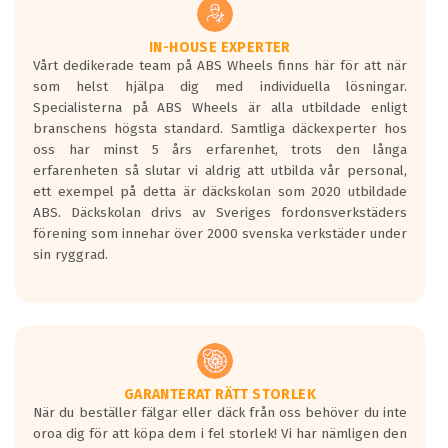
vilken körstil du använder.
Våtgrepp egenskaper:
IN-HOUSE EXPERTER
Vårt dedikerade team på ABS Wheels finns här för att när
Betygsskalan är satt A till F. Där A påvisar
som helst hjälpa dig med individuella lösningar.
den kortaste bromssträckan och F är den
Specialisterna på ABS Wheels är alla utbildade enligt
längsta.
branschens högsta standard. Samtliga däckexperter hos
Inga D eller G betyg delas ut för
oss har minst 5 års erfarenhet, trots den långa
personbilar och lätta lastbilar.
erfarenheten så slutar vi aldrig att utbilda vår personal,
Betyget sätts efter ett test där däcken
ett exempel på detta är däckskolan som 2020 utbildade
skall bromsa in på en väg där det ligger
ABS. Däckskolan drivs av Sveriges fordonsverkstäders
0.5-1.5 mm vatten.
förening som innehar över 2000 svenska verkstäder under
I 80km/h kommer skillnaden på
sin ryggrad.
bromssträckan vara fyra billängder( ca
18meter) mellan däck med betyg A
gentemot F.
Bullernivån:
Vid körning i över 50km/h brukar
rullmotståndets ljud överträffa
GARANTERAT RÄTT STORLEK
När du beställer fälgar eller däck från oss behöver du inte
motorljudet.
oroa dig för att köpa dem i fel storlek! Vi har nämligen den
På däckmärkningen kommer det finnas