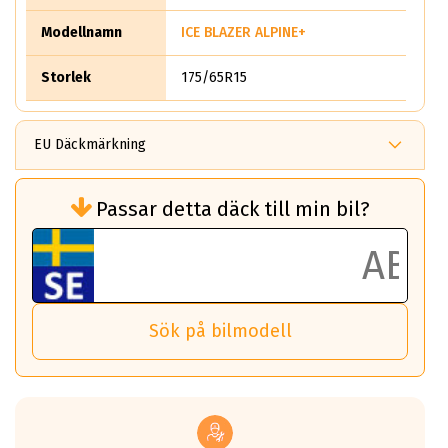
Modellnamn
ICE BLAZER ALPINE+
Storlek
175/65R15
EU Däckmärkning
Rullmotstånd (Som har en inverkan på
Passar detta däck till min bil?
bränsleförbrukningen)
Det ska vara en betygsskala från klass A
till G för rullmotstånd.
Ett klass A däck kommer ha 6,5% bättre
bränsleförbrukning än ett klass G däck.
Det betyder att om man kör 10,000 km,
Sök på bilmodell
så sparar man 50 liter bränsle med ett
klass A däck gentemot ett klass G däck.
Detta är genomsnittet; beroende på väg
underlaget, vilken rutt du kör, samt
vilken körstil du använder.