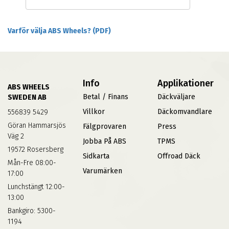
Varför välja ABS Wheels? (PDF)
Info
Applikationer
ABS WHEELS
Betal / Finans
Däckväljare
SWEDEN AB
Villkor
Däckomvandlare
556839 5429
Göran Hammarsjös
Fälgprovaren
Press
Väg 2
Jobba På ABS
TPMS
19572 Rosersberg
Sidkarta
Offroad Däck
Mån-Fre 08:00-
Varumärken
17:00
Lunchstängt 12:00-
13:00
Bankgiro: 5300-
1194