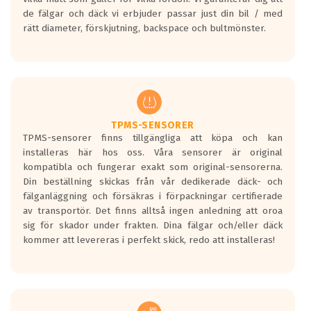
bullernivå markeras med svarta vågor
de fälgar och däck vi erbjuder passar just din bil / med
medans de vita vågorna påvisar om det är
rätt diameter, förskjutning, backspace och bultmönster.
ett tyst däck.
Ett däck med tre svarta vågor uppnår de
europeiska kraven som finns i dagsläget,
men är inte längre tillåtna enligt nya
regelverket som introduceras år 2016.
Ett däck med två svarta vågor är redan
godkända för år 2016 nya regelverk.
TPMS-SENSORER
TPMS-sensorer finns tillgängliga att köpa och kan
Ett däck med en svart våg kommer vara
installeras här hos oss. Våra sensorer är original
minst tre decibel tystare än det
kompatibla och fungerar exakt som original-sensorerna.
regelverk som börjar gälla 2016.
Din beställning skickas från vår dedikerade däck- och
fälganläggning och försäkras i förpackningar certifierade
av transportör. Det finns alltså ingen anledning att oroa
sig för skador under frakten. Dina fälgar och/eller däck
kommer att levereras i perfekt skick, redo att installeras!