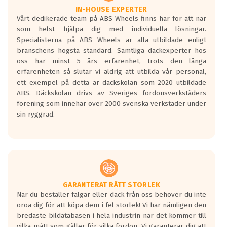
Våtgrepp egenskaper:
IN-HOUSE EXPERTER
Vårt dedikerade team på ABS Wheels finns här för att när
Betygsskalan är satt A till F. Där A påvisar
som helst hjälpa dig med individuella lösningar.
den kortaste bromssträckan och F är den
Specialisterna på ABS Wheels är alla utbildade enligt
längsta.
branschens högsta standard. Samtliga däckexperter hos
Inga D eller G betyg delas ut för
oss har minst 5 års erfarenhet, trots den långa
personbilar och lätta lastbilar.
erfarenheten så slutar vi aldrig att utbilda vår personal,
Betyget sätts efter ett test där däcken
ett exempel på detta är däckskolan som 2020 utbildade
skall bromsa in på en väg där det ligger
ABS. Däckskolan drivs av Sveriges fordonsverkstäders
0.5-1.5 mm vatten.
förening som innehar över 2000 svenska verkstäder under
I 80km/h kommer skillnaden på
sin ryggrad.
bromssträckan vara fyra billängder( ca
18meter) mellan däck med betyg A
gentemot F.
Bullernivån:
Vid körning i över 50km/h brukar
rullmotståndets ljud överträffa
GARANTERAT RÄTT STORLEK
När du beställer fälgar eller däck från oss behöver du inte
motorljudet.
oroa dig för att köpa dem i fel storlek! Vi har nämligen den
På däckmärkningen kommer det finnas
bredaste bildatabasen i hela industrin när det kommer till
en symbol av ett däck med vågar. Hög
vilka mått som gäller för vilka fordon. Vi garanterar dig att